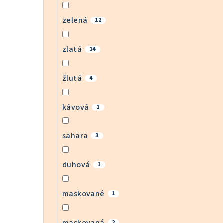
zelená
12
zlatá
14
žlutá
4
kávová
1
sahara
3
duhová
1
maskované
1
maskovaná
2