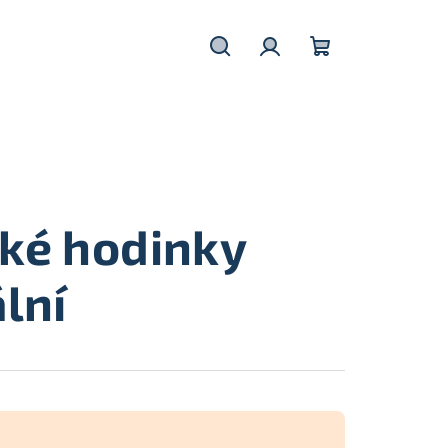
Hledat
Přihlášení
Nákupní
košík
ké hodinky
ální