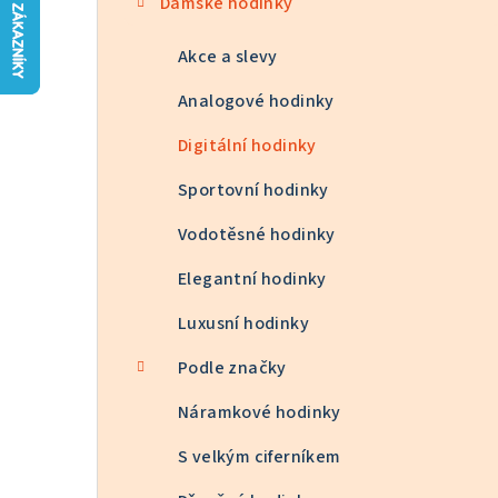
Dámské hodinky
n
n
Akce a slevy
í
Analogové hodinky
p
Digitální hodinky
a
Sportovní hodinky
n
Vodotěsné hodinky
e
Elegantní hodinky
l
Luxusní hodinky
Podle značky
Náramkové hodinky
S velkým ciferníkem