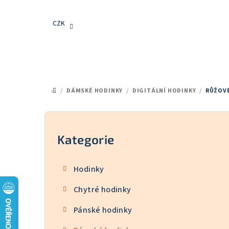
Přejít
na
CZK
obsah
/
DÁMSKÉ HODINKY
/
DIGITÁLNÍ HODINKY
/
RŮŽOVÉ
DOMŮ
P
o
Kategorie
Přeskočit
kategorie
s
Hodinky
t
Chytré hodinky
r
Pánské hodinky
a