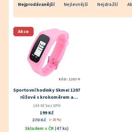
Nejprodávanější
Nejlevnější
Nejdražší
A
a
z
V
e
Akce
ý
n
p
í
i
p
s
r
KÓD:
1207-P
p
o
Sportovní hodinky Skmei 1207
r
d
růžové s krokoměrem a
o
měřením kaliorií
Skladem v
u
164 Kč bez DPH
ČR
199 Kč
d
k
270 Kč
(–26 %)
u
Skladem v ČR
(47 ks)
t