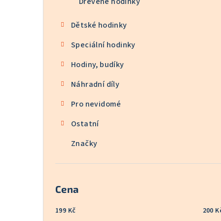
Dřevěné hodinky
Dětské hodinky
Speciální hodinky
Hodiny, budíky
Náhradní díly
Pro nevidomé
Ostatní
Značky
Cena
199
Kč
200
K