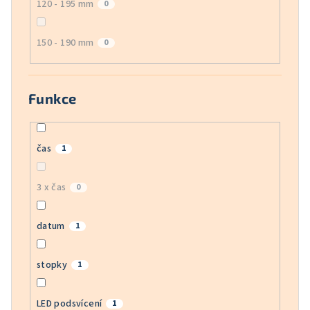
120 - 195 mm
0
150 - 190 mm
0
Funkce
čas
1
3 x čas
0
datum
1
stopky
1
LED podsvícení
1