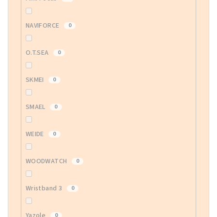
NAVIFORCE
0
O.T.SEA
0
SKMEI
0
SMAEL
0
WEIDE
0
WOODWATCH
0
Wristband 3
0
Yazole
0