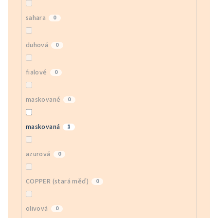
sahara
0
duhová
0
fialové
0
maskované
0
maskovaná
1
azurová
0
COPPER (stará měď)
0
olivová
0