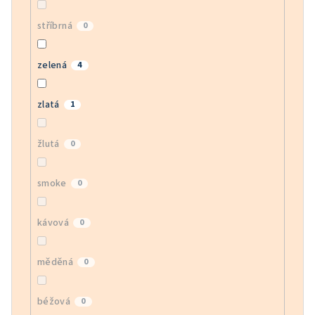
stříbrná
0
zelená
4
zlatá
1
žlutá
0
smoke
0
kávová
0
měděná
0
béžová
0