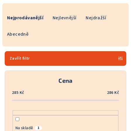
Ř
a
Nejprodávanější
Nejlevnější
Nejdražší
z
e
Abecedně
n
í
p
Zavřít filtr
r
o
Cena
d
u
285
Kč
286
Kč
k
t
ů
Na skladě
1