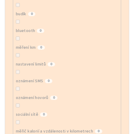
budík
0
bluetooth
0
měření km
0
nastavení limitů
0
oznámení SMS
0
oznámení hovorů
0
sociální sítě
0
měřič kalorií a vzdálenosti v kilometrech
0