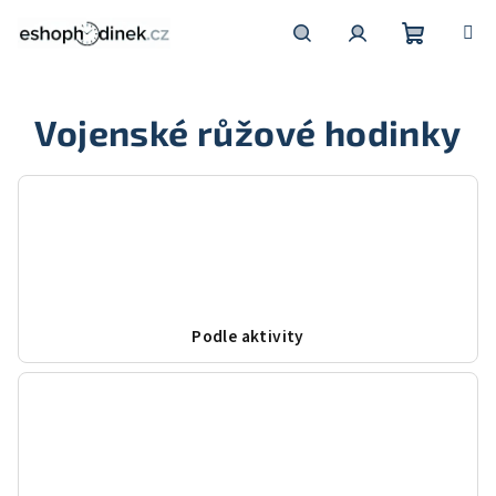
Přejít
na
obsah
Nákupní
Hledat
Přihlášení
Vojenské růžové hodinky
košík
Podle aktivity