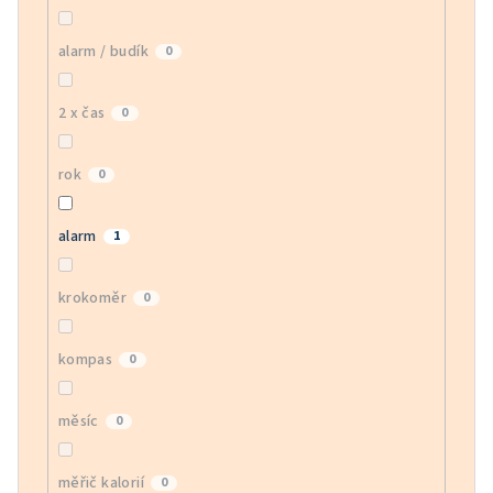
alarm / budík
0
2 x čas
0
rok
0
alarm
1
krokoměr
0
kompas
0
měsíc
0
měřič kalorií
0