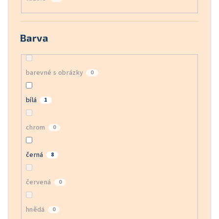
Barva
barevné s obrázky
0
bílá
1
chrom
0
černá
8
červená
0
hnědá
0