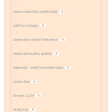
alarm sedavého zaměstnání
0
odčítací stopky
0
sledování srdeční frekvence
0
sledování kvality spánku
0
tlakoměr - měřič krevního tlaku
0
název dne
0
formát 12/24
0
druhý čas
0