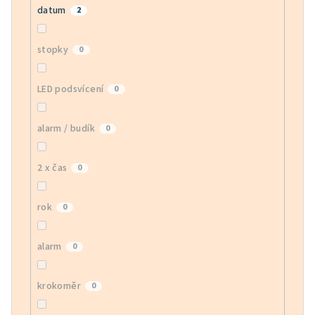
datum
2
stopky
0
LED podsvícení
0
alarm / budík
0
2 x čas
0
rok
0
alarm
0
krokoměr
0