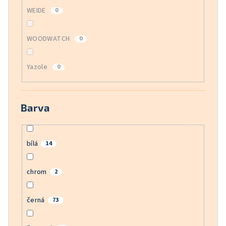
WEIDE
0
WOODWATCH
0
Yazole
0
Barva
bílá
14
chrom
2
černá
73