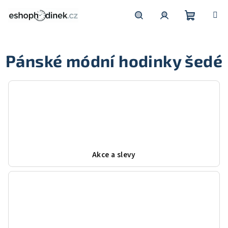
Přejít
na
obsah
Nákupní
Hledat
Přihlášení
Pánské módní hodinky šedé
košík
Akce a slevy