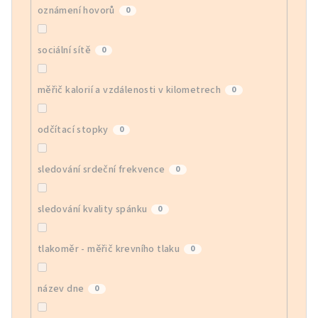
oznámení hovorů
0
sociální sítě
0
měřič kalorií a vzdálenosti v kilometrech
0
odčítací stopky
0
sledování srdeční frekvence
0
sledování kvality spánku
0
tlakoměr - měřič krevního tlaku
0
název dne
0