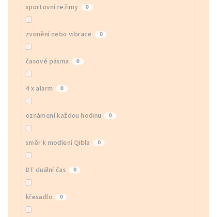
sportovní režimy
0
zvonění nebo vibrace
0
časové pásma
0
4 x alarm
0
oznámení každou hodinu
0
směr k modlení Qibla
0
DT duální čas
0
křesadlo
0