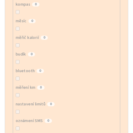
kompas
0
měsíc
0
měřič kalorií
0
budík
0
bluetooth
0
měření km
0
nastavení limitů
0
oznámení SMS
0