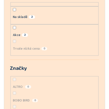
ů
Na skladě
2
Akce
2
Trvale nízká cena
0
Značky
ALTRO
0
BOBO BIRD
0