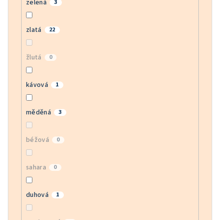
zelená
3
zlatá
22
žlutá
0
kávová
1
měděná
3
béžová
0
sahara
0
duhová
1