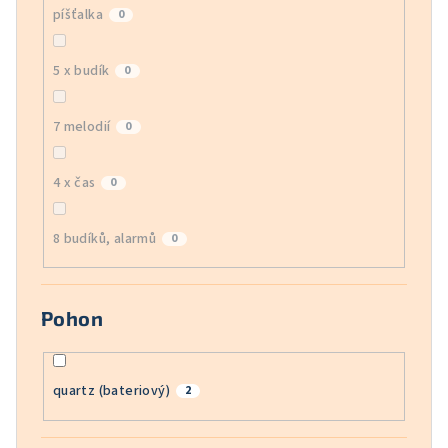
píšťalka
0
5 x budík
0
7 melodií
0
4 x čas
0
8 budíků, alarmů
0
Pohon
quartz (bateriový)
2