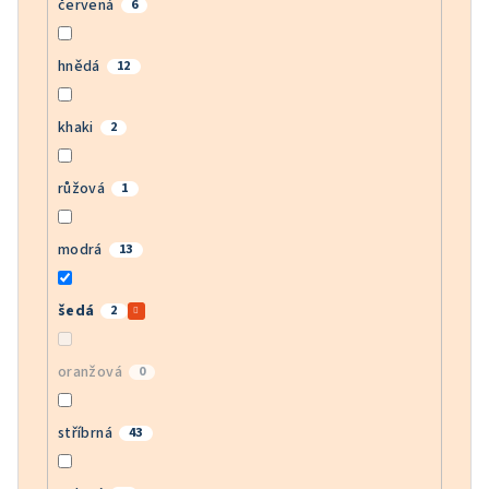
červená
6
hnědá
12
khaki
2
růžová
1
modrá
13
šedá
2
oranžová
0
stříbrná
43