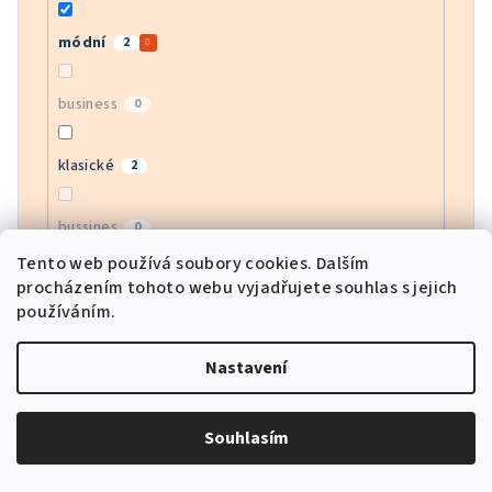
módní
2
business
0
klasické
2
bussines
0
Tento web používá soubory cookies. Dalším
procházením tohoto webu vyjadřujete souhlas s jejich
moderní
2
používáním.
army
0
Nastavení
motorkářské
0
Souhlasím