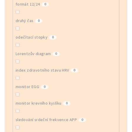
formát 12/24
0
druhý čas
0
odečítací stopky
0
Lorentzův diagram
0
index zdravotního stavu HRV
0
monitor EGG
0
monitor krevního kyslíku
0
sledování srdeční frekvence APP
0