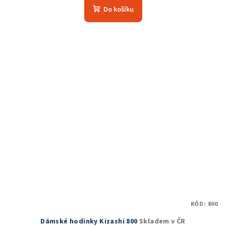
produktu
Do košíku
je
5,0
z
5
hvězdiček.
KÓD:
800
Dámské hodinky Kizashi 800
Skladem v ČR