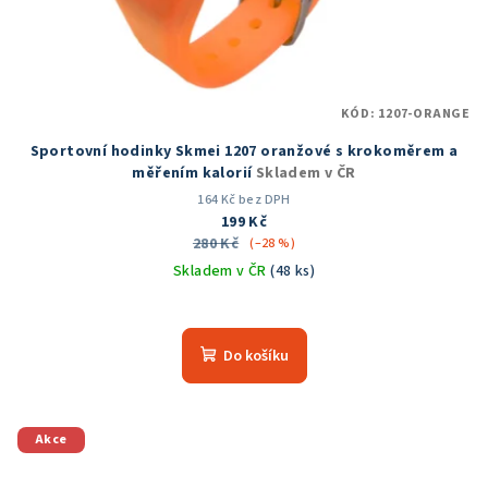
KÓD:
1207-ORANGE
Sportovní hodinky Skmei 1207 oranžové s krokoměrem a
měřením kalorií
Skladem v ČR
164 Kč bez DPH
199 Kč
280 Kč
(–28 %)
Skladem v ČR
(48 ks)
Průměrné
hodnocení
produktu
Do košíku
je
5,0
z
5
Akce
hvězdiček.