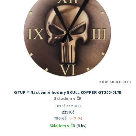
KÓD:
SKULL-017B
GTUP ® Nástěnné hodiny SKULL COPPER GT200-017B
Skladem v ČR
189 Kč bez DPH
229 Kč
790 Kč
(–71 %)
Skladem v ČR
(6 ks)
Průměrné