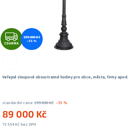
Z
199 000 Kč
–55 %
ZDARMA
D
A
R
Veřejné sloupové oboustranné hodiny pro obce, města, firmy apod.
M
A
standardní cena:
199 000 Kč
–55 %
89 000 Kč
73 554 Kč bez DPH
Měrná