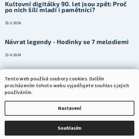
Kultovní digitálky 90. let jsou zpět: Proč
po nich šílí mladí i pamětníci?
25.3.2026
Návrat legendy - Hodinky se 7 melodiemi
23.4.2024
Jak vybrat dámské hodinky pro ženu třeba
Tento web používá soubory cookies. Dalším
jako dárek
procházením tohoto webu vyjadřujete souhlas s jejich
používáním.
15.2.2024
Nastavení
Copyright 2026
Eshophodinek.cz
. Všechna práva vyhrazena.
Upravit nastavení cookies
Souhlasím
Vytvořil Shoptet