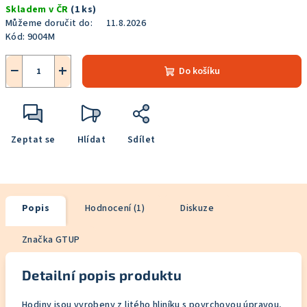
Skladem v ČR
(1 ks)
cena:
Můžeme doručit do:
11.8.2026
Kód:
9004M
−
+
Do košíku
Zeptat se
Hlídat
Sdílet
Popis
Hodnocení (1)
Diskuze
Značka
GTUP
Detailní popis produktu
Hodiny jsou vyrobeny z litého hliníku s povrchovou úpravou,