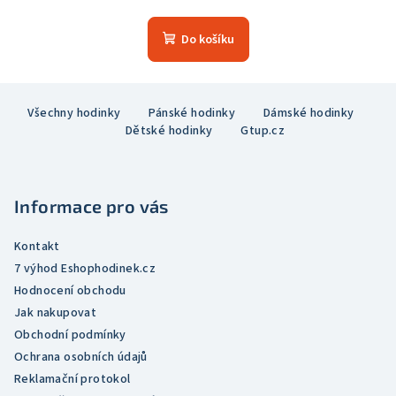
hodnocení
produktu
Do košíku
je
5,0
z
Z
5
Všechny hodinky
Pánské hodinky
Dámské hodinky
á
hvězdiček.
Dětské hodinky
Gtup.cz
p
a
t
Informace pro vás
í
Kontakt
7 výhod Eshophodinek.cz
Hodnocení obchodu
Jak nakupovat
Obchodní podmínky
Ochrana osobních údajů
Reklamační protokol