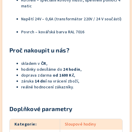
Kotvení – speciální kovový mustr, upevnění pomocí 4
matic
Napětí 24V – 0,6A (transformátor 220V / 24 V součástí)
Povrch – kovářská barva RAL 7016
Proč nakoupit u nás?
skladem v
ČR
,
hodinky odesíláme do
24 hodin
,
doprava zdarma
od 1600 Kč
,
záruka
14 dní
na vrácení zboží,
reálné hodnocení zákazníky.
Doplňkové parametry
Kategorie
:
Sloupové hodiny