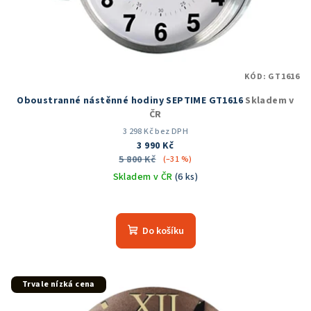
KÓD:
GT1616
Oboustranné nástěnné hodiny SEPTIME GT1616
Skladem v
ČR
3 298 Kč bez DPH
3 990 Kč
5 800 Kč
(–31 %)
Skladem v ČR
(6 ks)
Průměrné
hodnocení
produktu
Do košíku
je
5,0
z
5
Trvale nízká cena
hvězdiček.