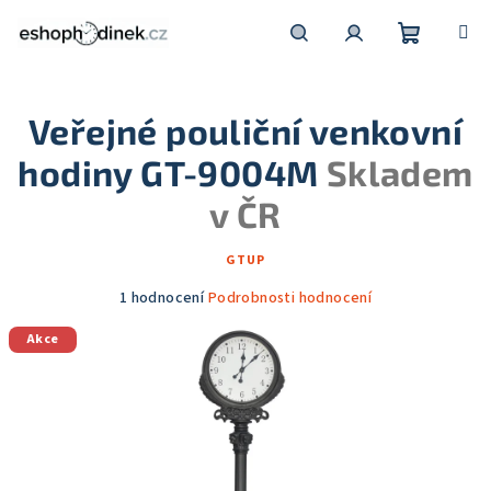
Přejít
na
obsah
Nákupní
Hledat
Přihlášení
Veřejné pouliční venkovní
košík
hodiny GT-9004M
Skladem
v ČR
GTUP
Průměrné
1 hodnocení
Podrobnosti hodnocení
hodnocení
Akce
produktu
je
5,0
z
5
hvězdiček.