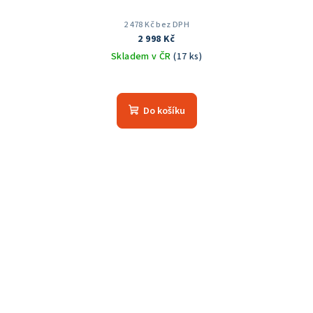
2 478 Kč bez DPH
2 998 Kč
Skladem v ČR
(17 ks)
Průměrné
hodnocení
produktu
Do košíku
je
5,0
z
5
hvězdiček.