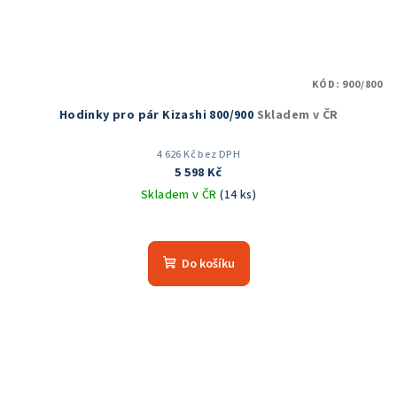
KÓD:
900/800
Hodinky pro pár Kizashi 800/900
Skladem v ČR
4 626 Kč bez DPH
5 598 Kč
Skladem v ČR
(14 ks)
Průměrné
hodnocení
produktu
Do košíku
je
5,0
z
5
hvězdiček.