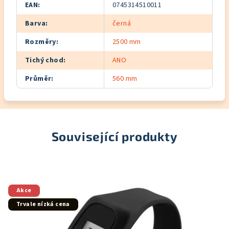
EAN
:
0745314510011
Barva
:
černá
Rozměry
:
2500 mm
Tichý chod
:
ANO
Průměr
:
560 mm
Související produkty
Akce
Trvale nízká cena