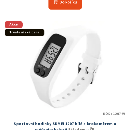
produktu
Do košíku
je
4,6
z
5
Akce
hvězdiček.
Trvale nízká cena
KÓD:
1207-W
Sportovní hodinky SKMEI 1207 bílé s krokoměrem a
měřením kalorií
Skladem v ČR