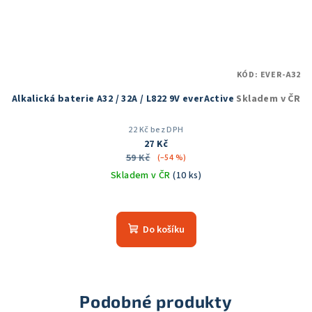
KÓD:
EVER-A32
Alkalická baterie A32 / 32A / L822 9V everActive
Skladem v ČR
22 Kč bez DPH
27 Kč
59 Kč
(–54 %)
Skladem v ČR
(10 ks)
Do košíku
Podobné produkty