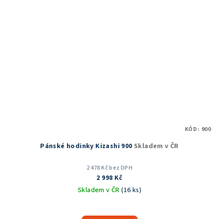
KÓD:
900
Pánské hodinky Kizashi 900
Skladem v ČR
2 478 Kč bez DPH
2 998 Kč
Skladem v ČR
(16 ks)
Průměrné
hodnocení