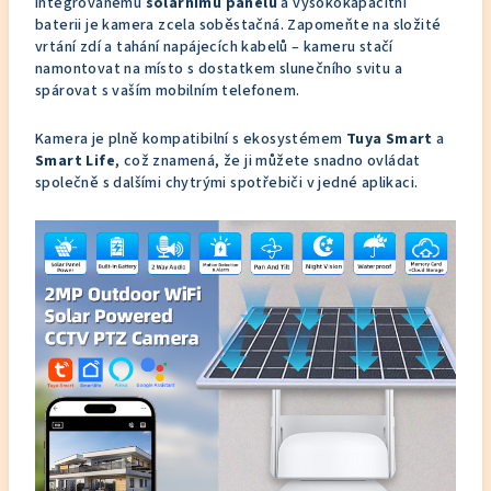
integrovanému
solárnímu panelu
a vysokokapacitní
baterii je kamera zcela soběstačná. Zapomeňte na složité
vrtání zdí a tahání napájecích kabelů – kameru stačí
namontovat na místo s dostatkem slunečního svitu a
spárovat s vaším mobilním telefonem.
Kamera je plně kompatibilní s ekosystémem
Tuya Smart
a
Smart Life
, což znamená, že ji můžete snadno ovládat
společně s dalšími chytrými spotřebiči v jedné aplikaci.