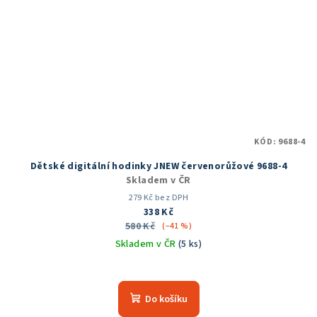
KÓD:
9688-4
Dětské digitální hodinky JNEW červenorůžové 9688-4
Skladem v ČR
279 Kč bez DPH
338 Kč
580 Kč
(–41 %)
Skladem v ČR
(5 ks)
Průměrné
hodnocení
produktu
Do košíku
je