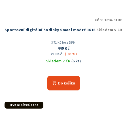
KÓD:
1616-BLUE
Sportovní digitální hodinky Smael modré 1616
Skladem v ČR
371 Kč bez DPH
449 Kč
799 Kč
(–43 %)
Skladem v ČR
(6 ks)
Průměrné
hodnocení
produktu
Do košíku
je
5,0
z
5
Trvale nízká cena
hvězdiček.