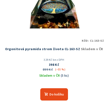
KÓD:
CL-163-SZ
Orgonitová pyramida strom života CL-163-SZ
Skladem v ČR
329 Kč bez DPH
398 Kč
899 Kč
(–55 %)
Skladem v ČR
(5 ks)
Průměrné
hodnocení
produktu
Do košíku
je
5,0
z