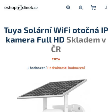
Přejít
na
obsah
Nákupní
Hledat
Přihlášení
Tuya Solární WiFi otočná IP
košík
kamera Full HD
Skladem v
ČR
TUYA
Průměrné
1 hodnocení
Podrobnosti hodnocení
hodnocení
produktu
je
5,0
z
5
hvězdiček.