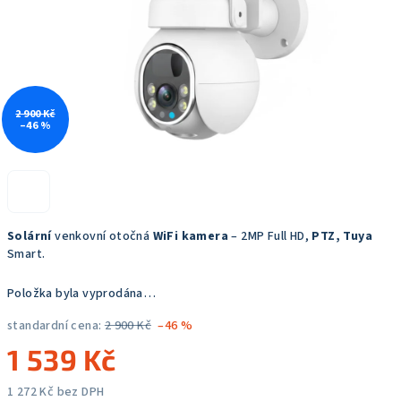
2 900 Kč
–46 %
Solární
venkovní otočná
WiFi kamera
– 2MP Full HD,
PTZ, Tuya
Smart.
Položka byla vyprodána…
standardní cena:
2 900 Kč
–46 %
1 539 Kč
1 272 Kč bez DPH