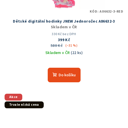
KÓD:
A86632-3-RED
Dětské digitální hodinky JNEW Jednorožec A86632-3
Skladem v ČR
330 Kč bez DPH
399 Kč
580 Kč
(–31 %)
Skladem v ČR
(22 ks)
Průměrné
hodnocení
produktu
Do košíku
je
5,0
z
5
Akce
hvězdiček.
Trvale nízká cena