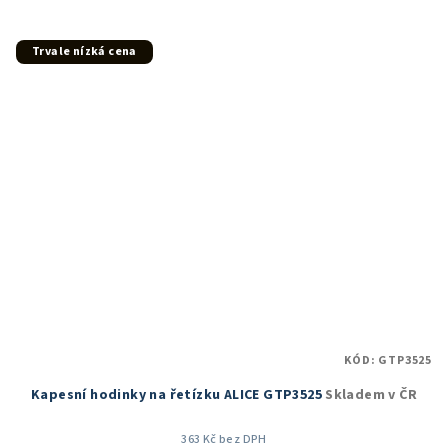
5,0
z
5
Trvale nízká cena
hvězdiček.
KÓD:
GTP3525
Kapesní hodinky na řetízku ALICE GTP3525
Skladem v ČR
363 Kč bez DPH