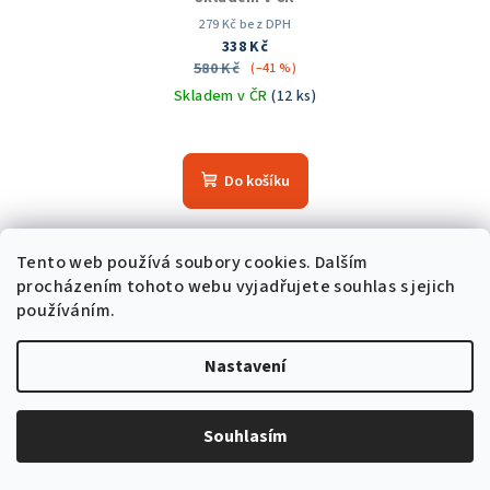
279 Kč bez DPH
338 Kč
580 Kč
(–41 %)
Skladem v ČR
(12 ks)
Průměrné
hodnocení
produktu
Do košíku
je
5,0
z
Tento web používá soubory cookies. Dalším
5
Akce
hvězdiček.
procházením tohoto webu vyjadřujete souhlas s jejich
Trvale nízká cena
používáním.
Nastavení
Souhlasím