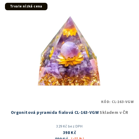
5
Trvale nízká cena
hvězdiček.
KÓD:
CL-163-VGW
Orgonitová pyramida fialová CL-163-VGW
Skladem v ČR
329 Kč bez DPH
398 Kč
(–55 %)