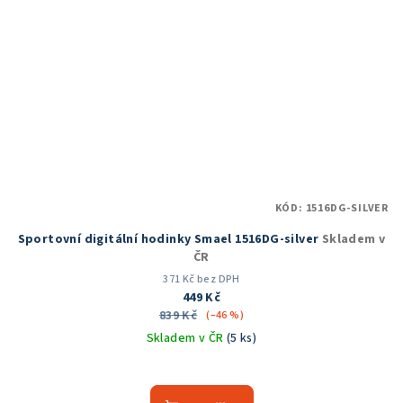
KÓD:
1516DG-SILVER
Sportovní digitální hodinky Smael 1516DG-silver
Skladem v
ČR
371 Kč bez DPH
449 Kč
839 Kč
(–46 %)
Skladem v ČR
(5 ks)
Průměrné
hodnocení