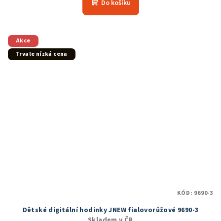
produktu
Do košíku
je
5,0
z
5
Akce
hvězdiček.
Trvale nízká cena
KÓD:
9690-3
Dětské digitální hodinky JNEW fialovorůžové 9690-3
Skladem v ČR