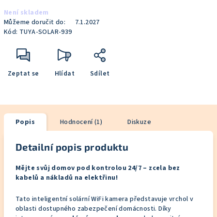
Měrná
Není skladem
cena:
Můžeme doručit do:
7.1.2027
Kód:
TUYA-SOLAR-939
Zeptat se
Hlídat
Sdílet
Popis
Hodnocení (1)
Diskuze
Detailní popis produktu
Mějte svůj domov pod kontrolou 24/7 – zcela bez
kabelů a nákladů na elektřinu!
Tato inteligentní solární WiFi kamera představuje vrchol v
oblasti dostupného zabezpečení domácnosti. Díky