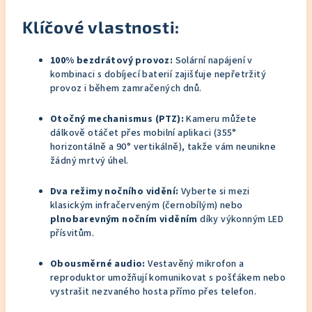
Klíčové vlastnosti:
100% bezdrátový provoz:
Solární napájení v
kombinaci s dobíjecí baterií zajišťuje nepřetržitý
provoz i během zamračených dnů.
Otočný mechanismus (PTZ):
Kameru můžete
dálkově otáčet přes mobilní aplikaci (355°
horizontálně a 90° vertikálně), takže vám neunikne
žádný mrtvý úhel.
Dva režimy nočního vidění:
Vyberte si mezi
klasickým infračerveným (černobílým) nebo
plnobarevným nočním viděním
díky výkonným LED
přísvitům.
Obousměrné audio:
Vestavěný mikrofon a
reproduktor umožňují komunikovat s pošťákem nebo
vystrašit nezvaného hosta přímo přes telefon.