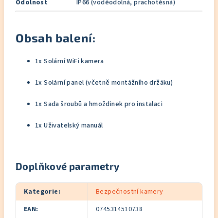
Odolnost
IP66 (voděodolná, prachotěsná)
Obsah balení:
1x Solární WiFi kamera
1x Solární panel (včetně montážního držáku)
1x Sada šroubů a hmoždinek pro instalaci
1x Uživatelský manuál
Doplňkové parametry
Kategorie
:
Bezpečnostní kamery
EAN
:
0745314510738