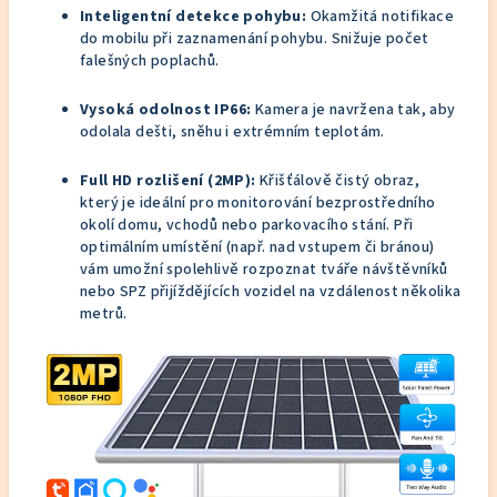
Inteligentní detekce pohybu:
Okamžitá notifikace
do mobilu při zaznamenání pohybu. Snižuje počet
falešných poplachů.
Vysoká odolnost IP66:
Kamera je navržena tak, aby
odolala dešti, sněhu i extrémním teplotám.
Full HD rozlišení (2MP):
Křišťálově čistý obraz,
který je ideální pro monitorování bezprostředního
okolí domu, vchodů nebo parkovacího stání. Při
optimálním umístění (např. nad vstupem či bránou)
vám umožní spolehlivě rozpoznat tváře návštěvníků
nebo SPZ přijíždějících vozidel na vzdálenost několika
metrů.