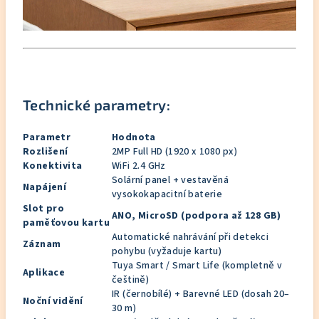
Technické parametry:
Parametr
Hodnota
Rozlišení
2MP Full HD (1920 x 1080 px)
Konektivita
WiFi 2.4 GHz
Solární panel + vestavěná
Napájení
vysokokapacitní baterie
Slot pro
ANO, MicroSD (podpora až 128 GB)
paměťovou kartu
Automatické nahrávání při detekci
Záznam
pohybu (vyžaduje kartu)
Tuya Smart / Smart Life (kompletně v
Aplikace
češtině)
IR (černobílé) + Barevné LED (dosah 20–
Noční vidění
30 m)