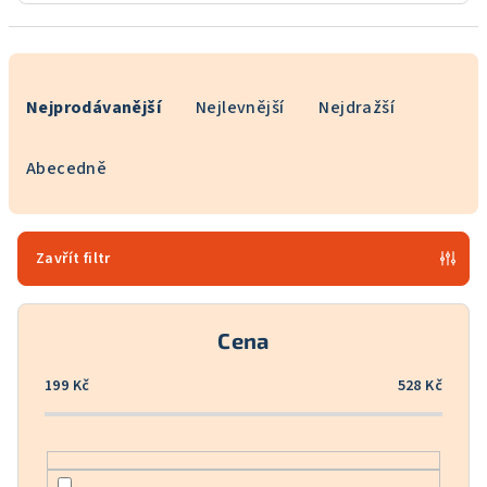
Ř
a
Nejprodávanější
Nejlevnější
Nejdražší
z
e
Abecedně
n
í
p
Zavřít filtr
r
o
Cena
d
u
199
Kč
528
Kč
k
t
ů