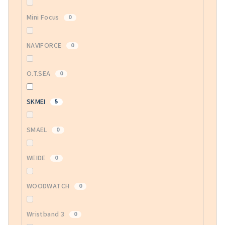
Mini Focus
0
NAVIFORCE
0
O.T.SEA
0
SKMEI
5
SMAEL
0
WEIDE
0
WOODWATCH
0
Wristband 3
0