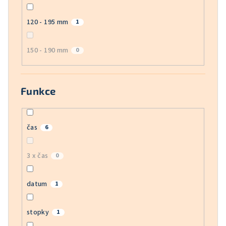
120 - 195 mm
1
150 - 190 mm
0
Funkce
čas
6
3 x čas
0
datum
1
stopky
1