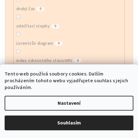
druhý čas
0
odečítací stopky
0
Lorentzův diagram
0
index zdravotního stavu HRV
0
Tento web používá soubory cookies. Dalším
monitor EGG
0
procházením tohoto webu vyjadřujete souhlas s jejich
používáním.
monitor krevního kyslíku
0
Nastavení
sledování srdeční frekvence APP
0
Souhlasím
sportovní režimy
0