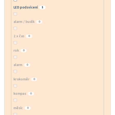
LED podsvícení
1
alarm / budík
0
2 x čas
0
rok
0
alarm
0
krokoměr
0
kompas
0
měsíc
0