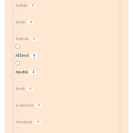
hnědá
0
khaki
0
fialová
0
růžová
1
modrá
1
šedá
0
oranžová
0
mosazná
0