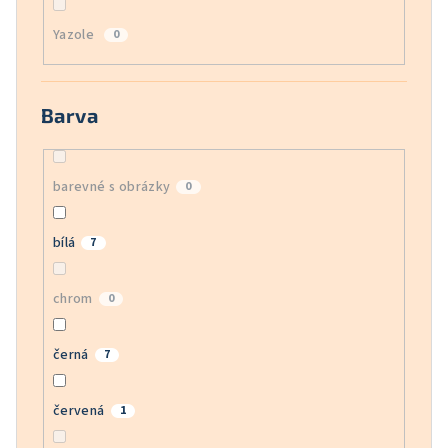
Yazole
0
Barva
barevné s obrázky
0
bílá
7
chrom
0
černá
7
červená
1