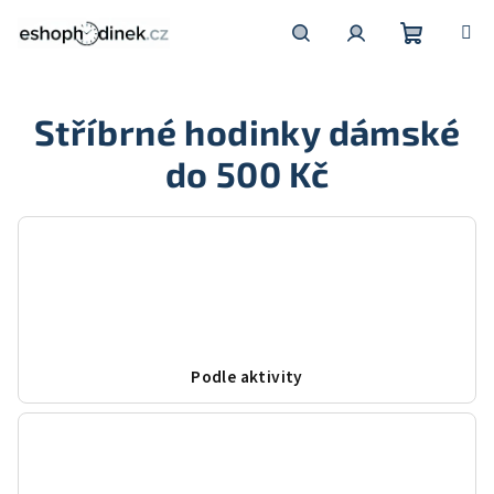
Přejít
na
obsah
Nákupní
Hledat
Přihlášení
Stříbrné hodinky dámské
košík
do 500 Kč
Podle aktivity