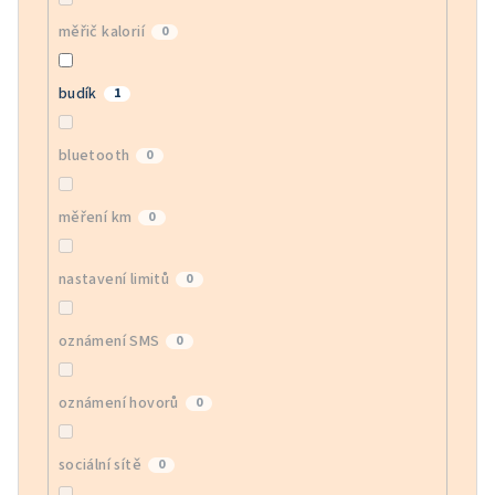
měřič kalorií
0
budík
1
bluetooth
0
měření km
0
nastavení limitů
0
oznámení SMS
0
oznámení hovorů
0
sociální sítě
0