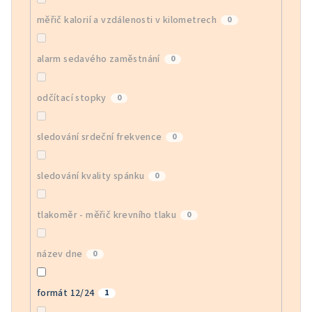
měřič kalorií a vzdálenosti v kilometrech
0
alarm sedavého zaměstnání
0
odčítací stopky
0
sledování srdeční frekvence
0
sledování kvality spánku
0
tlakoměr - měřič krevního tlaku
0
název dne
0
formát 12/24
1