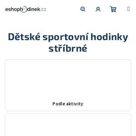
Přejít
na
obsah
Nákupní
Hledat
Přihlášení
Dětské sportovní hodinky
košík
stříbrné
Podle aktivity