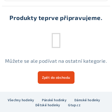
Produkty teprve připravujeme.
Můžete se ale podívat na ostatní kategorie.
Zpět do obchodu
Z
Všechny hodinky
Pánské hodinky
Dámské hodinky
á
Dětské hodinky
Gtup.cz
p