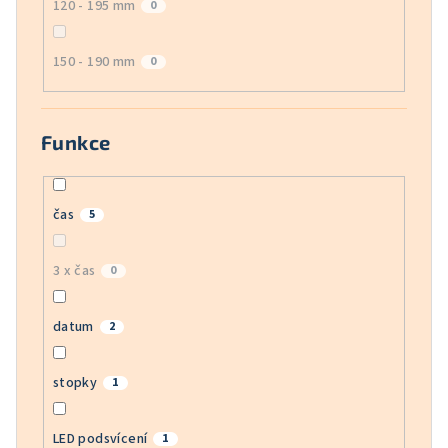
120 - 195 mm
0
150 - 190 mm
0
Funkce
čas
5
3 x čas
0
datum
2
stopky
1
LED podsvícení
1