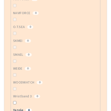
NAVIFORCE
0
O.T.SEA
0
SKMEI
0
SMAEL
0
WEIDE
0
WOODWATCH
0
Wristband 3
0
Yazole
4