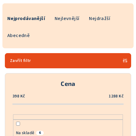
Ř
a
Nejprodávanější
Nejlevnější
Nejdražší
z
e
Abecedně
n
í
p
Zavřít filtr
r
o
Cena
d
u
398
Kč
1288
Kč
k
t
ů
Na skladě
6