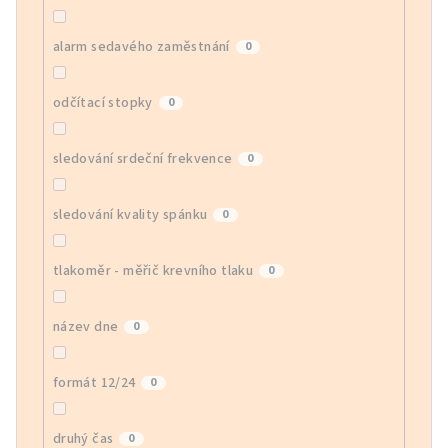
alarm sedavého zaměstnání
0
odčítací stopky
0
sledování srdeční frekvence
0
sledování kvality spánku
0
tlakoměr - měřič krevního tlaku
0
název dne
0
formát 12/24
0
druhý čas
0