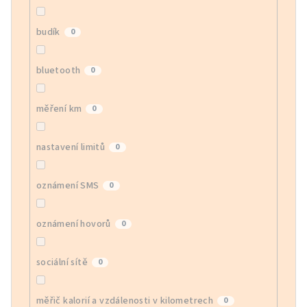
budík
0
bluetooth
0
měření km
0
nastavení limitů
0
oznámení SMS
0
oznámení hovorů
0
sociální sítě
0
měřič kalorií a vzdálenosti v kilometrech
0