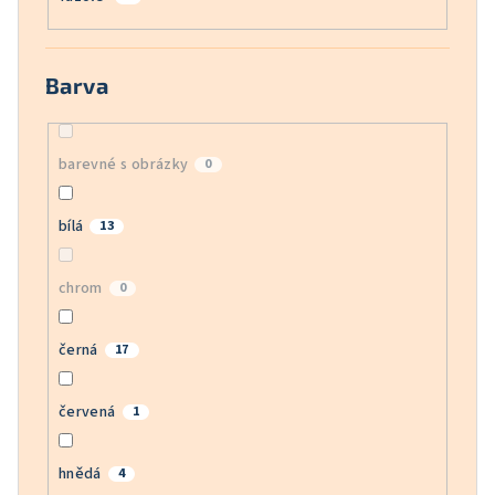
Barva
barevné s obrázky
0
bílá
13
chrom
0
černá
17
červená
1
hnědá
4