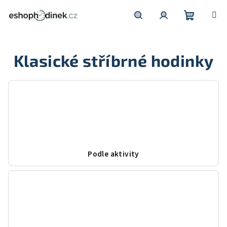
Přejít
na
obsah
Nákupní
Hledat
Přihlášení
Klasické stříbrné hodinky
košík
Podle aktivity