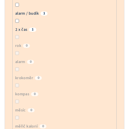
alarm / budík
1
2 x čas
1
rok
0
alarm
0
krokoměr
0
kompas
0
měsíc
0
měřič kalorií
0