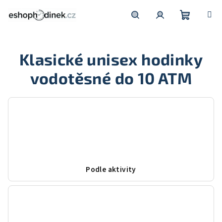
Přejít
na
obsah
Nákupní
Hledat
Přihlášení
Klasické unisex hodinky
košík
vodotěsné do 10 ATM
Podle aktivity