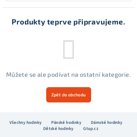
Produkty teprve připravujeme.
Můžete se ale podívat na ostatní kategorie.
Zpět do obchodu
Z
Všechny hodinky
Pánské hodinky
Dámské hodinky
á
Dětské hodinky
Gtup.cz
p