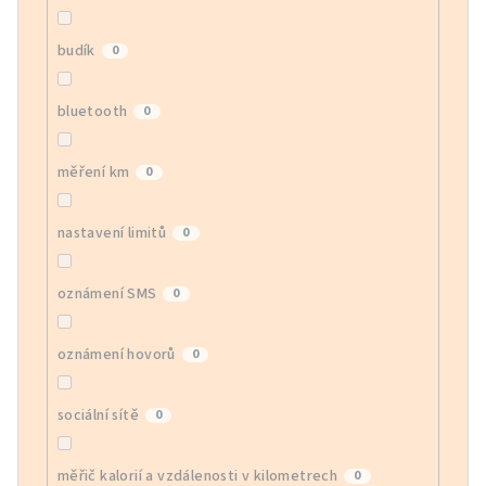
budík
0
bluetooth
0
měření km
0
nastavení limitů
0
oznámení SMS
0
oznámení hovorů
0
sociální sítě
0
měřič kalorií a vzdálenosti v kilometrech
0