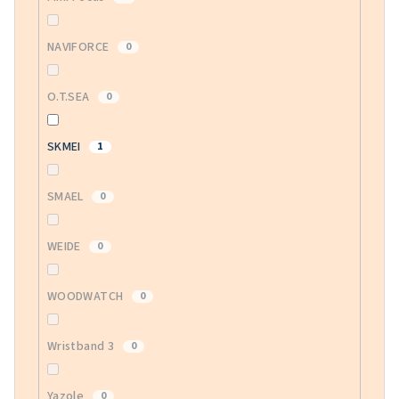
NAVIFORCE
0
O.T.SEA
0
SKMEI
1
SMAEL
0
WEIDE
0
WOODWATCH
0
Wristband 3
0
Yazole
0