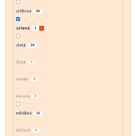
stříbrná
30
zelená
2
zlatá
19
žlutá
0
smoke
0
kávová
0
měděná
12
béžová
0