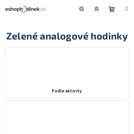
Přejít
na
obsah
Nákupní
Hledat
Přihlášení
Zelené analogové hodinky
košík
Podle aktivity