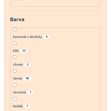
Barva
barevné s obrázky
8
bílá
23
chrom
3
černá
43
červená
7
hnědá
7