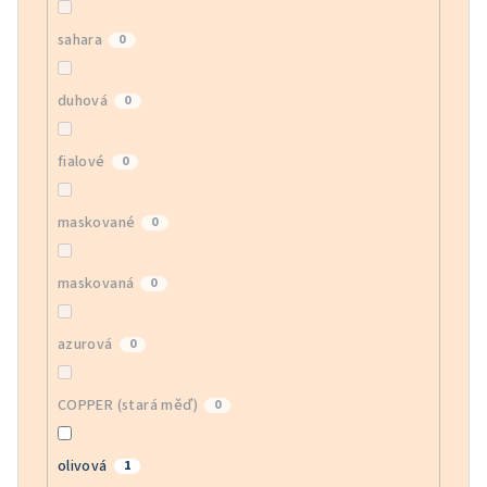
sahara
0
duhová
0
fialové
0
maskované
0
maskovaná
0
azurová
0
COPPER (stará měď)
0
olivová
1