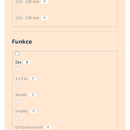
120 - 195 mm
0
150 - 190 mm
0
Funkce
čas
2
3 x čas
0
datum
0
stopky
0
LED podsvícení
0