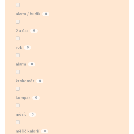
alarm / budík
0
2 x čas
0
rok
0
alarm
0
krokoměr
0
kompas
0
měsíc
0
měřič kalorií
0