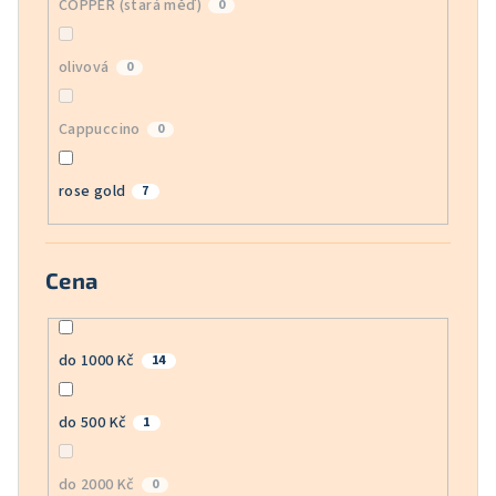
COPPER (stará měď)
0
olivová
0
Cappuccino
0
rose gold
7
Cena
do 1000 Kč
14
do 500 Kč
1
do 2000 Kč
0