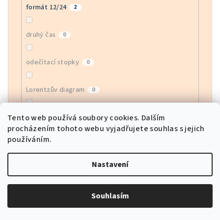
formát 12/24
2
druhý čas
0
odečítací stopky
0
Lorentzův diagram
0
index zdravotního stavu HRV
Tento web používá soubory cookies. Dalším
0
procházením tohoto webu vyjadřujete souhlas s jejich
používáním.
monitor EGG
0
Nastavení
monitor krevního kyslíku
0
Souhlasím
sledování srdeční frekvence APP
0