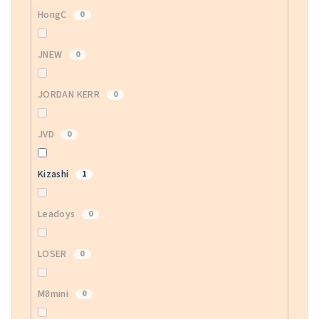
HongC
0
JNEW
0
JORDAN KERR
0
JVD
0
Kizashi
1
Leadoys
0
LOSER
0
M8mini
0