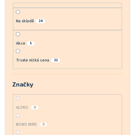
ů
Na skladě
24
Akce
5
Trvale nízká cena
22
Značky
ALTRO
0
BOBO BIRD
0