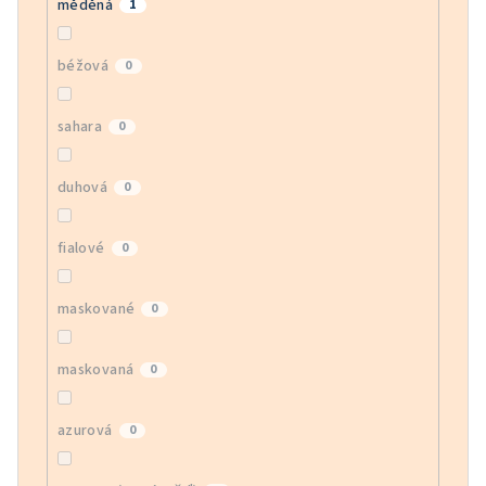
měděná
1
béžová
0
sahara
0
duhová
0
fialové
0
maskované
0
maskovaná
0
azurová
0