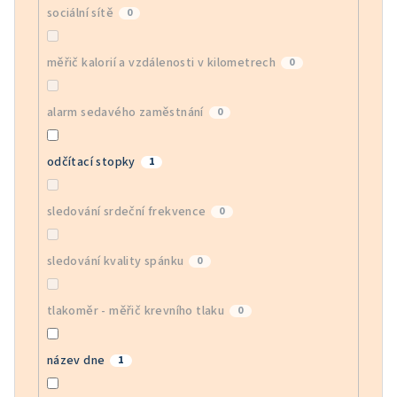
sociální sítě
0
měřič kalorií a vzdálenosti v kilometrech
0
alarm sedavého zaměstnání
0
odčítací stopky
1
sledování srdeční frekvence
0
sledování kvality spánku
0
tlakoměr - měřič krevního tlaku
0
název dne
1