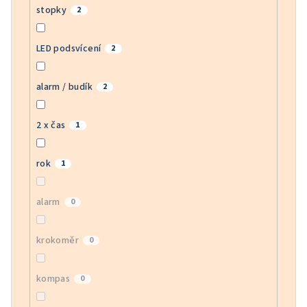
stopky
2
LED podsvícení
2
alarm / budík
2
2 x čas
1
rok
1
alarm
0
krokoměr
0
kompas
0