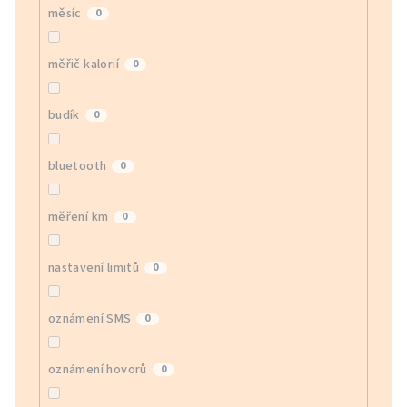
měsíc
0
měřič kalorií
0
budík
0
bluetooth
0
měření km
0
nastavení limitů
0
oznámení SMS
0
oznámení hovorů
0