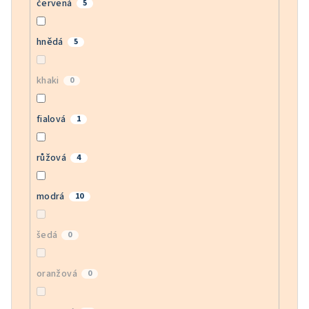
červená
5
hnědá
5
khaki
0
fialová
1
růžová
4
modrá
10
šedá
0
oranžová
0