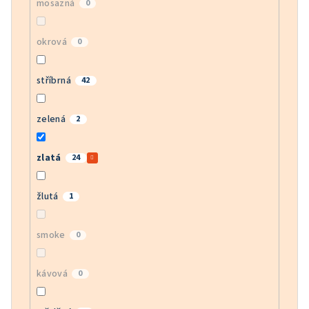
mosazná
0
okrová
0
stříbrná
42
zelená
2
zlatá
24
žlutá
1
smoke
0
kávová
0