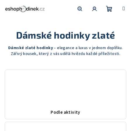
Přejít
na
obsah
Nákupní
Hledat
Přihlášení
Dámské hodinky zlaté
košík
Dámské zlaté hodinky
– elegance a luxus v jednom doplňku.
Zářivý kousek, který z vás udělá hvězdu každé příležitosti.
Podle aktivity