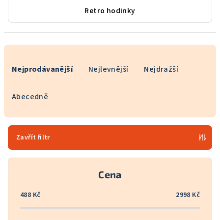
Retro hodinky
Ř
a
Nejprodávanější
Nejlevnější
Nejdražší
z
e
Abecedně
n
í
p
Zavřít filtr
r
o
Cena
d
u
488
Kč
2998
Kč
k
t