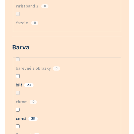
Wristband 3
0
Yazole
0
Barva
barevné s obrázky
0
bílá
21
chrom
0
černá
38