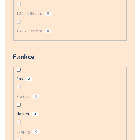
120 - 195 mm
0
150 - 190 mm
0
Funkce
čas
2
3 x čas
0
datum
1
stopky
0