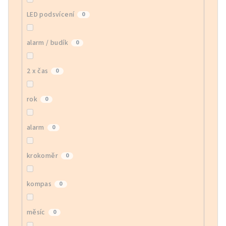
LED podsvícení
0
alarm / budík
0
2 x čas
0
rok
0
alarm
0
krokoměr
0
kompas
0
měsíc
0