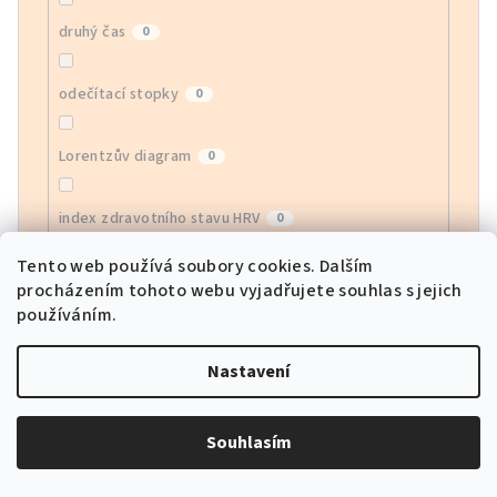
druhý čas
0
odečítací stopky
0
Lorentzův diagram
0
index zdravotního stavu HRV
0
Tento web používá soubory cookies. Dalším
monitor EGG
0
procházením tohoto webu vyjadřujete souhlas s jejich
používáním.
monitor krevního kyslíku
0
Nastavení
sledování srdeční frekvence APP
0
Souhlasím
sportovní režimy
0