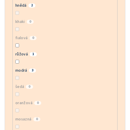
hnědá
2
khaki
0
fialová
0
růžová
1
modrá
3
šedá
0
oranžová
0
mosazná
0