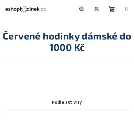
Přejít
na
obsah
Nákupní
Hledat
Přihlášení
Červené hodinky dámské do
košík
1000 Kč
Podle aktivity