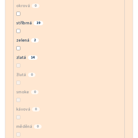
okrová
0
stříbrná
19
zelená
2
zlatá
14
žlutá
0
smoke
0
kávová
0
měděná
0