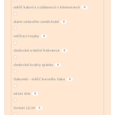
měřič kalorií a vzdálenosti v kilometrech
0
alarm sedavého zaměstnání
0
odčítací stopky
0
sledování srdeční frekvence
0
sledování kvality spánku
0
tlakoměr - měřič krevního tlaku
0
název dne
0
formát 12/24
0