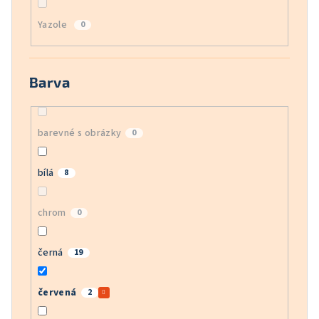
Yazole
0
Barva
barevné s obrázky
0
bílá
8
chrom
0
černá
19
červená
2