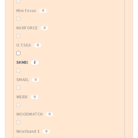
Mini Focus
0
NAVIFORCE
0
O.T.SEA
0
SKMEI
2
SMAEL
0
WEIDE
0
WOODWATCH
0
Wristband 3
0