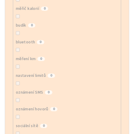
měřič kalorií
0
budík
0
bluetooth
0
měření km
0
nastavení limitů
0
oznámení SMS
0
oznámení hovorů
0
sociální sítě
0