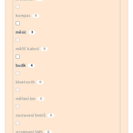
kompas
0
měsíc
3
měřič kalorií
0
budík
4
bluetooth
0
měření km
0
nastavení limitů
0
oznámení SMS
0