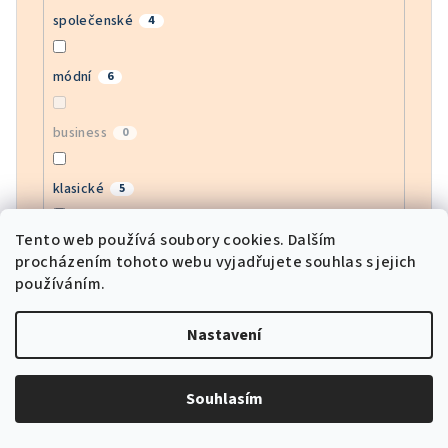
společenské
4
módní
6
business
0
klasické
5
Tento web používá soubory cookies. Dalším
bussines
1
procházením tohoto webu vyjadřujete souhlas s jejich
používáním.
moderní
6
Nastavení
army
0
Souhlasím
motorkářské
0