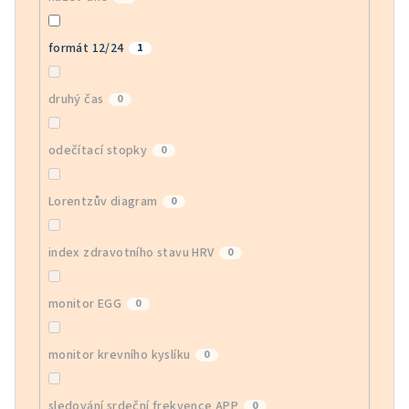
formát 12/24
1
druhý čas
0
odečítací stopky
0
Lorentzův diagram
0
index zdravotního stavu HRV
0
monitor EGG
0
monitor krevního kyslíku
0
sledování srdeční frekvence APP
0