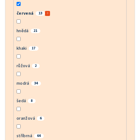
červená
13
hnědá
21
khaki
17
růžová
2
modrá
34
šedá
8
oranžová
6
stříbrná
64