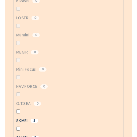
Kizashi
0
LOSER
0
M8mini
0
MEGIR
0
Mini Focus
0
NAVIFORCE
0
O.T.SEA
0
SKMEI
5