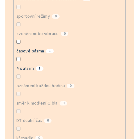
sportovní režimy
0
zvonění nebo vibrace
0
časové pásma
1
4 x alarm
1
oznámení každou hodinu
0
směr k modlení Qibla
0
DT duální čas
0
křesadlo
0