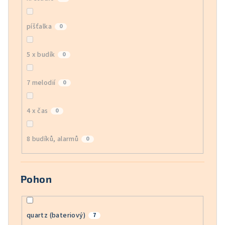
píšťalka
0
5 x budík
0
7 melodií
0
4 x čas
0
8 budíků, alarmů
0
Pohon
quartz (bateriový)
7