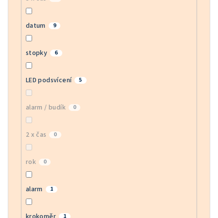
datum
9
stopky
6
LED podsvícení
5
alarm / budík
0
2 x čas
0
rok
0
alarm
1
krokoměr
1