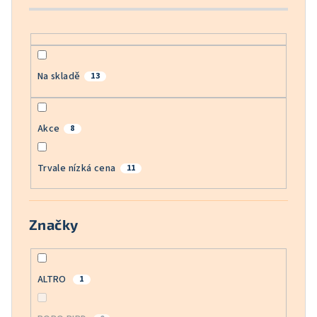
k
t
ů
Na skladě
13
Akce
8
Trvale nízká cena
11
Značky
ALTRO
1