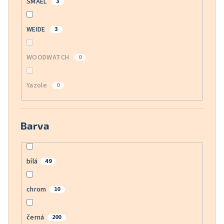
SMAEL
3
WEIDE
3
WOODWATCH
0
Yazole
0
Barva
bílá
49
chrom
10
černá
200