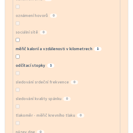
oznámení hovorů
0
sociální sítě
0
měřič kalorií a vzdálenosti v kilometrech
1
odčítací stopky
1
sledování srdeční frekvence
0
sledování kvality spánku
0
tlakoměr - měřič krevního tlaku
0
název dne
0