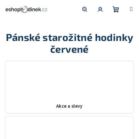
Přejít
na
obsah
Nákupní
Hledat
Přihlášení
Pánské starožitné hodinky
košík
červené
Akce a slevy