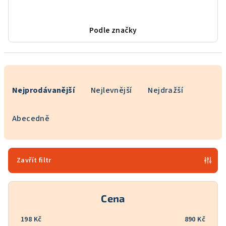
Podle značky
Ř
a
Nejprodávanější
Nejlevnější
Nejdražší
z
e
Abecedně
n
í
p
Zavřít filtr
r
o
Cena
d
u
198
Kč
890
Kč