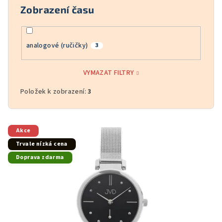
Zobrazení času
analogové (ručičky)
3
VYMAZAT FILTRY
Položek k zobrazení:
3
V
Akce
ý
Trvale nízká cena
p
Doprava zdarma
i
s
p
r
o