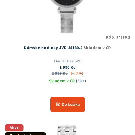
d
u
k
t
KÓD:
J4180.2
ů
Dámské hodinky JVD J4180.2
Skladem v ČR
1 645 Kč bez DPH
1 990 Kč
2 999 Kč
(–33 %)
Skladem v ČR
(2 ks)
Průměrné
hodnocení
produktu
Do košíku
je
5,0
z
5
Akce
hvězdiček.