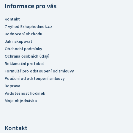
t
í
Informace pro vás
í
p
r
Kontakt
v
7 výhod Eshophodinek.cz
k
Hodnocení obchodu
y
Jak nakupovat
v
Obchodní podmínky
ý
Ochrana osobních údajů
p
Reklamační protokol
i
Formulář pro odstoupení od smlouvy
s
Poučení od odstoupení smlouvy
u
Doprava
Vodotěsnost hodinek
Moje objednávka
Kontakt