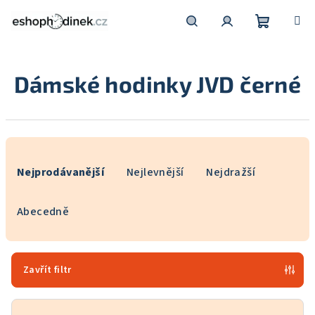
Přejít
na
obsah
Nákupní
Hledat
Přihlášení
Dámské hodinky JVD černé
košík
Ř
a
Nejprodávanější
Nejlevnější
Nejdražší
z
e
Abecedně
n
í
p
Zavřít filtr
r
o