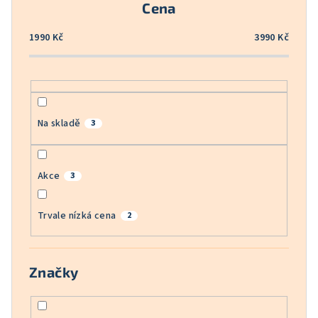
Cena
d
u
1990
Kč
3990
Kč
k
t
ů
Na skladě
3
Akce
3
Trvale nízká cena
2
Značky