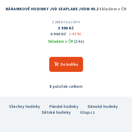
NÁRAMKOVÉ HODINKY JVD SEAPLANE JVDW 49.2
Skladem v ČR
3 298 Kč bez DPH
3 990 Kč
6 960 Kč
(–42 %)
Skladem v ČR
(2 ks)
Průměrné
hodnocení
produktu
Do košíku
je
5,0
z
5
3
položek celkem
O
hvězdiček.
v
Z
l
Všechny hodinky
Pánské hodinky
Dámské hodinky
á
á
Dětské hodinky
Gtup.cz
p
d
a
a
c