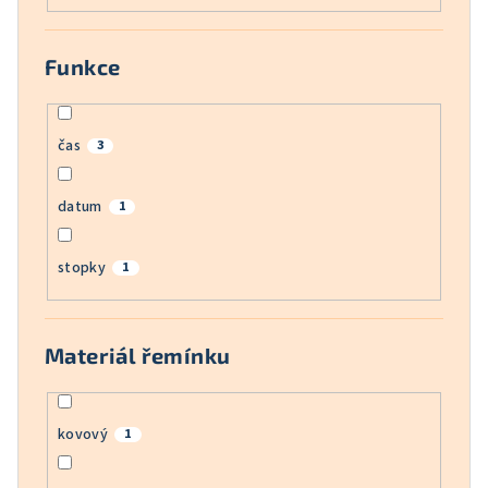
Funkce
čas
3
datum
1
stopky
1
Materiál řemínku
kovový
1