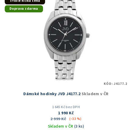
Trvale nízká cena
Doprava zdarma
KÓD:
J4177.2
Dámské hodinky JVD J4177.2
Skladem v ČR
1 645 Kč bez DPH
1 990 Kč
2 999 Kč
(–33 %)
Skladem v ČR
(3 ks)