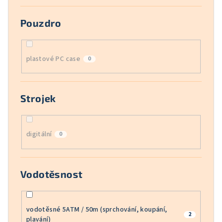
Pouzdro
plastové PC case
0
Strojek
digitální
0
Vodotěsnost
vodotěsné 5ATM / 50m (sprchování, koupání,
2
plavání)