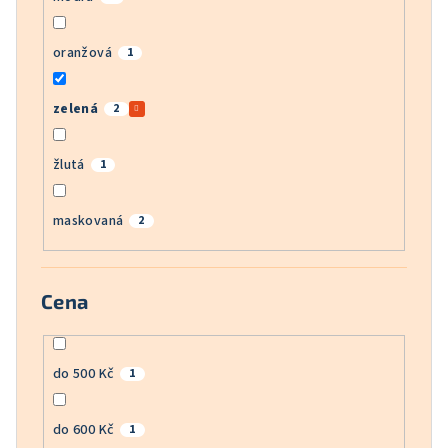
oranžová
1
zelená
2
žlutá
1
maskovaná
2
Cena
do 500 Kč
1
do 600 Kč
1