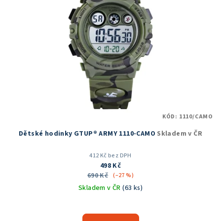
s
p
r
o
d
u
k
t
KÓD:
1110/CAMO
ů
Dětské hodinky GTUP® ARMY 1110-CAMO
Skladem v ČR
412 Kč bez DPH
498 Kč
690 Kč
(–27 %)
Skladem v ČR
(63 ks)
Průměrné
hodnocení