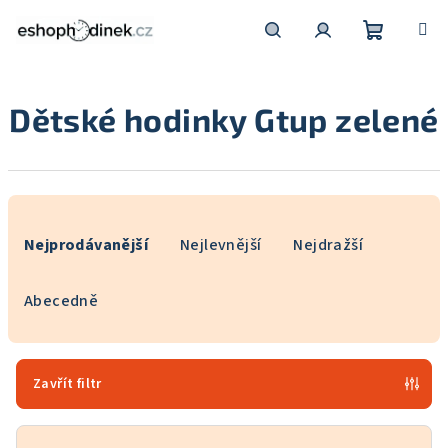
Přejít
na
obsah
Nákupní
Hledat
Přihlášení
Dětské hodinky Gtup zelené
košík
Ř
a
Nejprodávanější
Nejlevnější
Nejdražší
z
e
Abecedně
n
í
p
Zavřít filtr
r
o