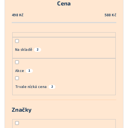
Cena
d
u
498
Kč
588
Kč
k
t
ů
Na skladě
2
Akce
1
Trvale nízká cena
2
Značky