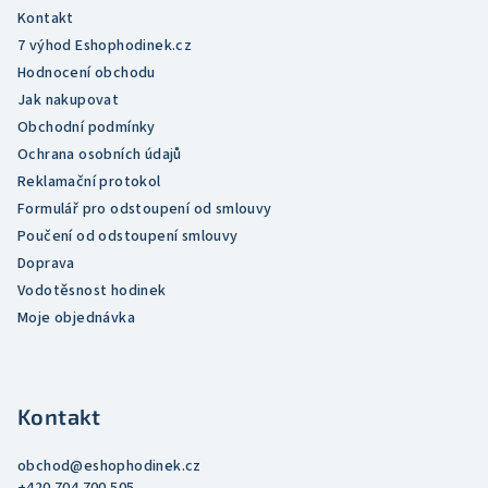
r
Kontakt
v
7 výhod Eshophodinek.cz
k
Hodnocení obchodu
y
Jak nakupovat
v
Obchodní podmínky
ý
Ochrana osobních údajů
p
Reklamační protokol
i
Formulář pro odstoupení od smlouvy
s
Poučení od odstoupení smlouvy
u
Doprava
Vodotěsnost hodinek
Moje objednávka
Kontakt
obchod
@
eshophodinek.cz
+420 704 700 505