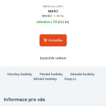
486 Kč bez DPH
588 Kč
999 Kč
(–41 %)
Skladem v ČR
(121 ks)
Průměrné
hodnocení
produktu
Do košíku
je
5,0
z
5
2
položek celkem
O
hvězdiček.
v
Z
l
Všechny hodinky
Pánské hodinky
Dámské hodinky
á
á
Dětské hodinky
Gtup.cz
p
d
a
a
c
t
í
Informace pro vás
í
p