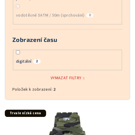
vodotěsné 5ATM / 50m (sprchování)
0
Zobrazení času
digitální
2
VYMAZAT FILTRY
Položek k zobrazení:
2
V
Trvale nízká cena
ý
p
i