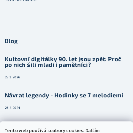
Blog
Kultovní digitálky 90. let jsou zpět: Proč
po nich šílí mladí i pamětníci?
25.3.2026
Návrat legendy - Hodinky se 7 melodiemi
23.4.2024
Jak vybrat dámské hodinky pro ženu třeba
Tento web používá soubory cookies. Dalším
jako dárek