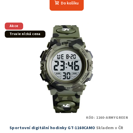
produktu
Do košíku
je
5,0
z
5
Akce
hvězdiček.
Trvale nízká cena
KÓD:
1160-ARMYGREEN
Sportovní digitální hodinky GT-1160CAMO
Skladem v ČR