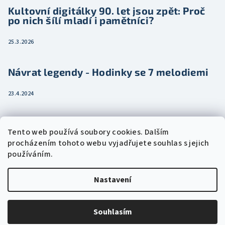
Kultovní digitálky 90. let jsou zpět: Proč
po nich šílí mladí i pamětníci?
25.3.2026
Návrat legendy - Hodinky se 7 melodiemi
23.4.2024
Jak vybrat dámské hodinky pro ženu třeba
Tento web používá soubory cookies. Dalším
jako dárek
procházením tohoto webu vyjadřujete souhlas s jejich
používáním.
15.2.2024
Nastavení
Copyright 2026
Eshophodinek.cz
. Všechna práva vyhrazena.
Upravit nastavení cookies
Souhlasím
Vytvořil Shoptet