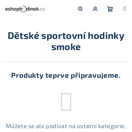
Přejít
na
obsah
Nákupní
Hledat
Přihlášení
Dětské sportovní hodinky
košík
smoke
Produkty teprve připravujeme.
Můžete se ale podívat na ostatní kategorie.