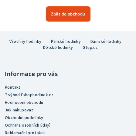
Zpět do obchodu
Z
Všechny hodinky
Pánské hodinky
Dámské hodinky
á
Dětské hodinky
Gtup.cz
p
a
t
Informace pro vás
í
Kontakt
7 výhod Eshophodinek.cz
Hodnocení obchodu
Jak nakupovat
Obchodní podmínky
Ochrana osobních údajů
Reklamační protokol