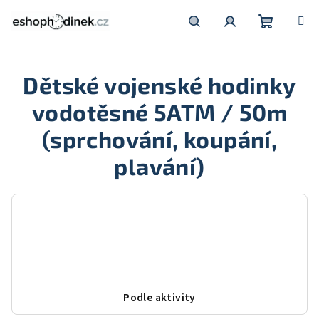
Přejít
na
obsah
Nákupní
Hledat
Přihlášení
Dětské vojenské hodinky
košík
vodotěsné 5ATM / 50m
(sprchování, koupání,
plavání)
Podle aktivity