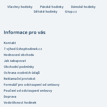
Z
Všechny hodinky
Pánské hodinky
Dámské hodinky
á
Dětské hodinky
Gtup.cz
p
a
t
Informace pro vás
í
Kontakt
7 výhod Eshophodinek.cz
Hodnocení obchodu
Jak nakupovat
Obchodní podmínky
Ochrana osobních údajů
Reklamační protokol
Formulář pro odstoupení od smlouvy
Poučení od odstoupení smlouvy
Doprava
Vodotěsnost hodinek