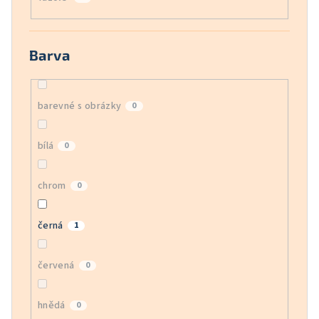
Barva
barevné s obrázky
0
bílá
0
chrom
0
černá
1
červená
0
hnědá
0