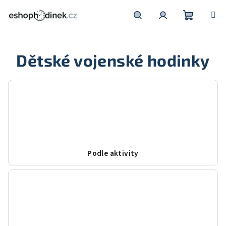
Přejít
na
obsah
Nákupní
Hledat
Přihlášení
Dětské vojenské hodinky
košík
Podle aktivity