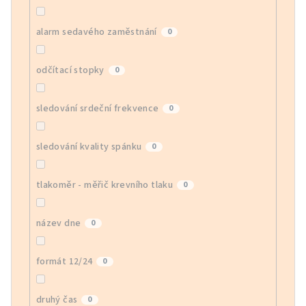
alarm sedavého zaměstnání
0
odčítací stopky
0
sledování srdeční frekvence
0
sledování kvality spánku
0
tlakoměr - měřič krevního tlaku
0
název dne
0
formát 12/24
0
druhý čas
0