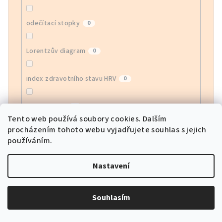
odečítací stopky
0
Lorentzův diagram
0
index zdravotního stavu HRV
0
monitor EGG
0
Tento web používá soubory cookies. Dalším
procházením tohoto webu vyjadřujete souhlas s jejich
monitor krevního kyslíku
0
používáním.
sledování srdeční frekvence APP
0
Nastavení
sportovní režimy
0
Souhlasím
GPS lokátor
0