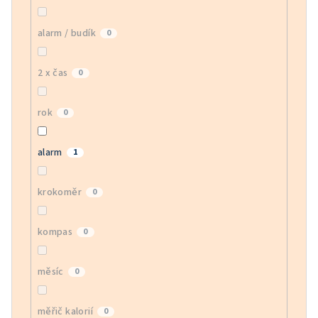
alarm / budík
0
2 x čas
0
rok
0
alarm
1
krokoměr
0
kompas
0
měsíc
0
měřič kalorií
0