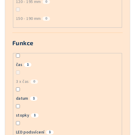
120 - 195 mm
0
150 - 190 mm
0
Funkce
čas
1
3 x čas
0
datum
1
stopky
1
LED podsvícení
1