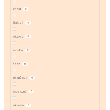
khaki
0
fialová
0
růžová
0
modrá
0
šedá
0
oranžová
0
mosazná
0
okrová
0