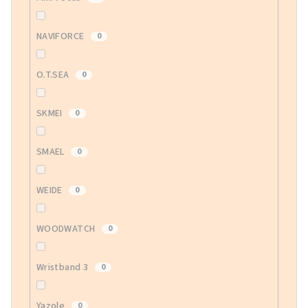
NAVIFORCE
0
O.T.SEA
0
SKMEI
0
SMAEL
0
WEIDE
0
WOODWATCH
0
Wristband 3
0
Yazole
0