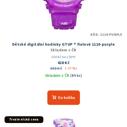
d
u
k
t
KÓD:
1110-PURPLE
ů
Dětské digitální hodinky GTUP ® fialové 1110-purple
Skladem v ČR
354 Kč bez DPH
428 Kč
690 Kč
(–37 %)
Skladem v ČR
(84 ks)
Do košíku
Trvale nízká cena