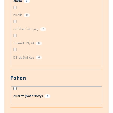
alarm
3
budík
0
odčítací stopky
0
formát 12/24
0
DT duální čas
0
Pohon
quartz (bateriový)
4