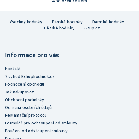
5
4
položek celkem
O
hvězdiček.
v
Z
l
Všechny hodinky
Pánské hodinky
Dámské hodinky
á
á
Dětské hodinky
Gtup.cz
p
d
a
a
c
t
í
Informace pro vás
í
p
r
Kontakt
v
7 výhod Eshophodinek.cz
k
Hodnocení obchodu
y
Jak nakupovat
v
Obchodní podmínky
ý
Ochrana osobních údajů
p
Reklamační protokol
i
Formulář pro odstoupení od smlouvy
s
Poučení od odstoupení smlouvy
u
Doprava