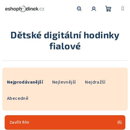
Přejít
na
obsah
Nákupní
Hledat
Přihlášení
Dětské digitální hodinky
košík
fialové
Ř
a
Nejprodávanější
Nejlevnější
Nejdražší
z
e
Abecedně
n
í
p
Zavřít filtr