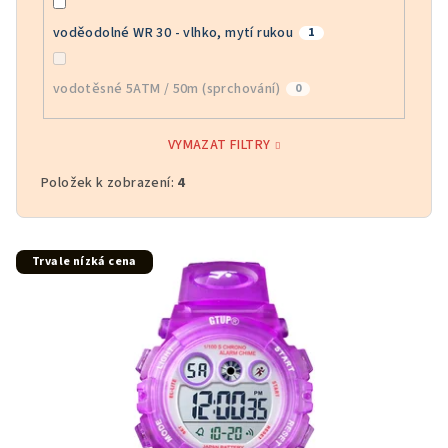
voděodolné WR 30 - vlhko, mytí rukou
1
vodotěsné 5ATM / 50m (sprchování)
0
VYMAZAT FILTRY
Položek k zobrazení:
4
V
Trvale nízká cena
ý
p
i
s
p
r
o