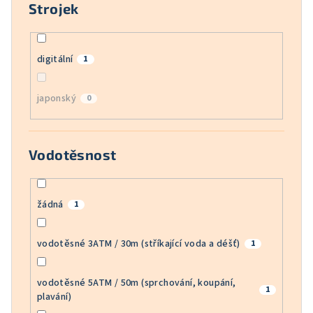
Strojek
digitální
1
japonský
0
Vodotěsnost
žádná
1
vodotěsné 3ATM / 30m (stříkající voda a déšť)
1
vodotěsné 5ATM / 50m (sprchování, koupání,
1
plavání)