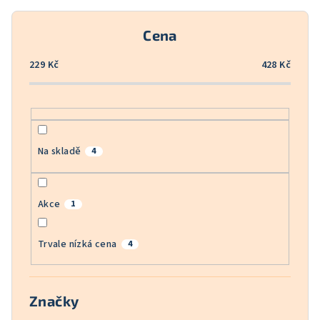
r
o
Cena
d
u
229
Kč
428
Kč
k
t
ů
Na skladě
4
Akce
1
Trvale nízká cena
4
Značky