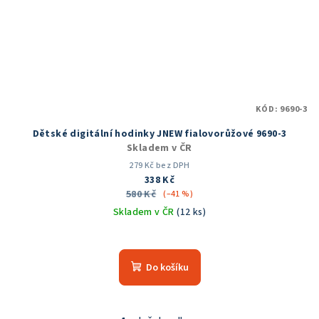
KÓD:
9690-3
Dětské digitální hodinky JNEW fialovorůžové 9690-3
Skladem v ČR
279 Kč bez DPH
338 Kč
580 Kč
(–41 %)
Skladem v ČR
(12 ks)
Průměrné
hodnocení
produktu
Do košíku
je
5,0
z