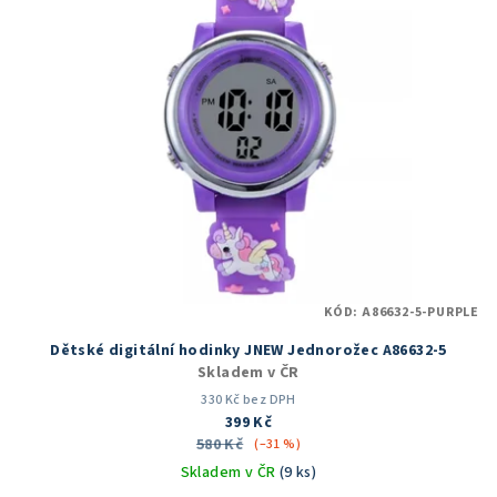
KÓD:
A86632-5-PURPLE
Dětské digitální hodinky JNEW Jednorožec A86632-5
Skladem v ČR
330 Kč bez DPH
399 Kč
580 Kč
(–31 %)
Skladem v ČR
(9 ks)