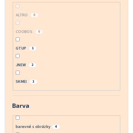
ALTRO
0
COOBOS
0
GTUP
1
JNEW
2
SKMEI
1
Barva
barevné s obrázky
4