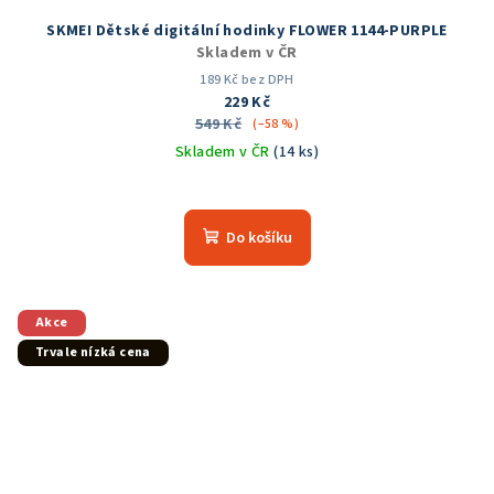
SKMEI Dětské digitální hodinky FLOWER 1144-PURPLE
Skladem v ČR
189 Kč bez DPH
229 Kč
549 Kč
(–58 %)
Skladem v ČR
(14 ks)
Průměrné
hodnocení
produktu
Do košíku
je
5,0
z
5
Akce
hvězdiček.
Trvale nízká cena