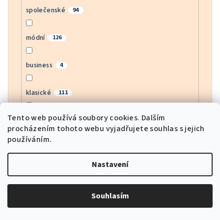
společenské
94
módní
126
business
4
klasické
111
Tento web používá soubory cookies. Dalším
bussines
4
procházením tohoto webu vyjadřujete souhlas s jejich
používáním.
moderní
142
Nastavení
army
1
Souhlasím
motorkářské
3