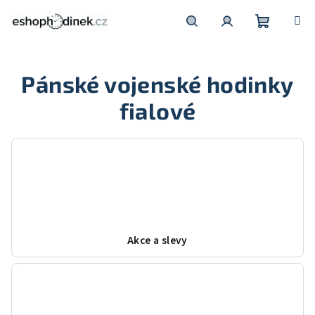
Přejít
na
obsah
Nákupní
Hledat
Přihlášení
Pánské vojenské hodinky
košík
fialové
Akce a slevy