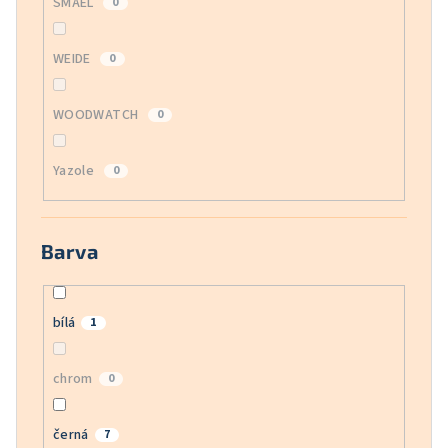
SMAEL
0
WEIDE
0
WOODWATCH
0
Yazole
0
Barva
bílá
1
chrom
0
černá
7