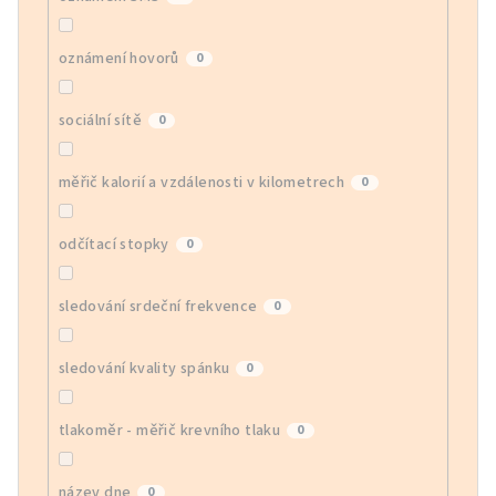
oznámení hovorů
0
sociální sítě
0
měřič kalorií a vzdálenosti v kilometrech
0
odčítací stopky
0
sledování srdeční frekvence
0
sledování kvality spánku
0
tlakoměr - měřič krevního tlaku
0
název dne
0