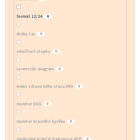
formát 12/24
6
druhý čas
0
odečítací stopky
0
Lorentzův diagram
0
index zdravotního stavu HRV
0
monitor EGG
0
monitor krevního kyslíku
0
sledování srdeční frekvence APP
0