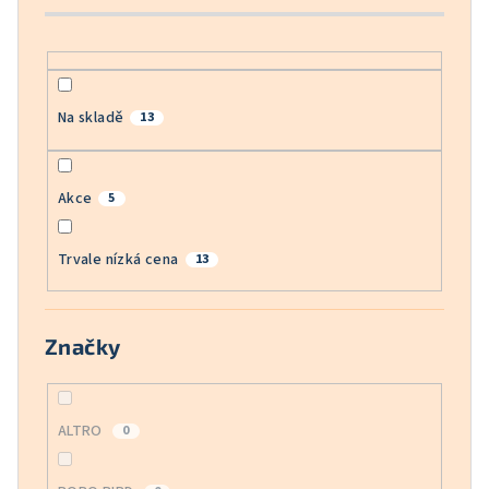
k
t
ů
Na skladě
13
Akce
5
Trvale nízká cena
13
Značky
ALTRO
0