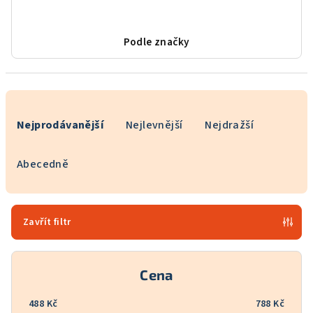
Podle značky
Ř
a
Nejprodávanější
Nejlevnější
Nejdražší
z
e
Abecedně
n
í
p
Zavřít filtr
r
o
Cena
d
u
488
Kč
788
Kč