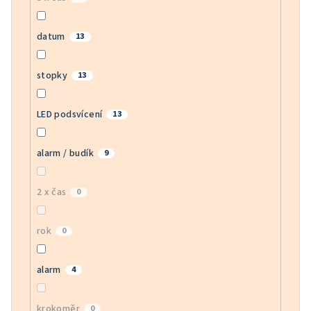
datum
13
stopky
13
LED podsvícení
13
alarm / budík
9
2 x čas
0
rok
0
alarm
4
krokoměr
0