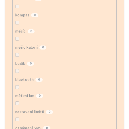
kompas
0
měsíc
0
měřič kalorií
0
budík
0
bluetooth
0
měření km
0
nastavení limitů
0
oznámení SMS
0