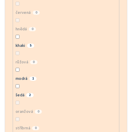
červená
0
hnědá
0
khaki
5
růžová
0
modrá
1
šedá
2
oranžová
0
stříbrná
0