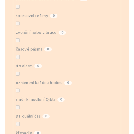
sportovní režimy
0
zvonění nebo vibrace
0
časové pásma
0
4 x alarm
0
oznámení každou hodinu
0
směr k modlení Qibla
0
DT duální čas
0
křesadlo
0