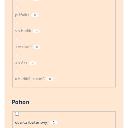
píšťalka
0
5 x budík
0
7 melodií
0
4 x čas
0
8 budíků, alarmů
0
Pohon
quartz (bateriový)
1