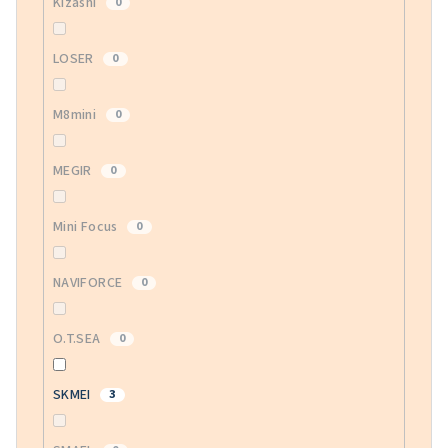
Kizashi
0
LOSER
0
M8mini
0
MEGIR
0
Mini Focus
0
NAVIFORCE
0
O.T.SEA
0
SKMEI
3