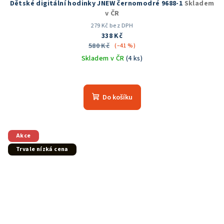
Dětské digitální hodinky JNEW černomodré 9688-1
Skladem
v ČR
279 Kč bez DPH
338 Kč
580 Kč
(–41 %)
Skladem v ČR
(4 ks)
Průměrné
hodnocení
produktu
Do košíku
je
5,0
z
5
Akce
hvězdiček.
Trvale nízká cena