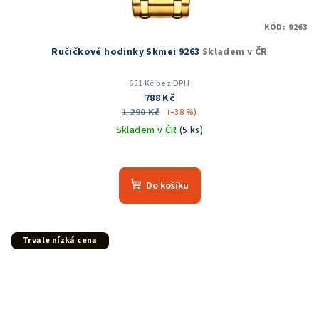
KÓD:
9263
Ručičkové hodinky Skmei 9263
Skladem v ČR
651 Kč bez DPH
788 Kč
1 290 Kč
(–38 %)
Skladem v ČR
(5 ks)
Průměrné
hodnocení
produktu
Do košíku
je
5,0
z
5
Trvale nízká cena
hvězdiček.