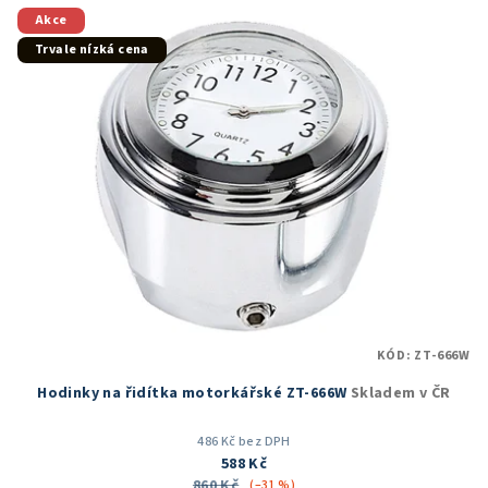
5
Akce
hvězdiček.
Trvale nízká cena
KÓD:
ZT-666W
Hodinky na řidítka motorkářské ZT-666W
Skladem v ČR
486 Kč bez DPH
588 Kč
860 Kč
(–31 %)