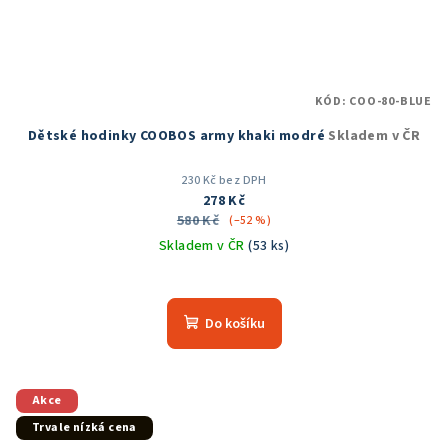
KÓD:
COO-80-BLUE
Dětské hodinky COOBOS army khaki modré
Skladem v ČR
230 Kč bez DPH
278 Kč
580 Kč
(–52 %)
Skladem v ČR
(53 ks)
Průměrné
hodnocení
produktu
Do košíku
je
5,0
z
5
Akce
hvězdiček.
Trvale nízká cena