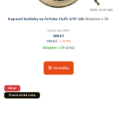
KÓD:
GTP-101
Kapesní hodinky na řetízku ZAJÍC GTP-101
Skladem v ČR
321 Kč bez DPH
388 Kč
790 Kč
(–50 %)
Skladem v ČR
(2 ks)
Průměrné
hodnocení
produktu
Do košíku
je
5,0
z
5
Akce
hvězdiček.
Trvale nízká cena