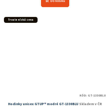
Do košíku
je
5,0
z
5
Trvale nízká cena
hvězdiček.
KÓD:
GT-1330BLU
Hodinky unisex GTUP® modré GT-1330BLU
Skladem v ČR