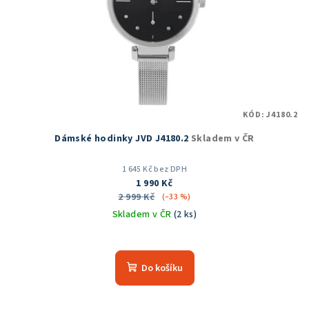
KÓD:
J4180.2
Dámské hodinky JVD J4180.2
Skladem v ČR
1 645 Kč bez DPH
1 990 Kč
2 999 Kč
(–33 %)
Skladem v ČR
(2 ks)
Průměrné
hodnocení
produktu
Do košíku
je
5,0
z