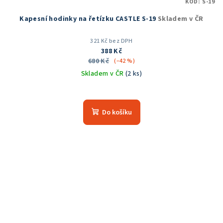
KÓD:
S-19
Kapesní hodinky na řetízku CASTLE S-19
Skladem v ČR
321 Kč bez DPH
388 Kč
680 Kč
(–42 %)
Skladem v ČR
(2 ks)
Průměrné
hodnocení
produktu
Do košíku
je
5,0
z
5
hvězdiček.