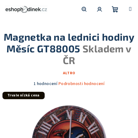
Přejít
na
obsah
Nákupní
Hledat
Přihlášení
Magnetka na lednici hodiny
košík
Měsíc GT88005
Skladem v
ČR
ALTRO
Průměrné
1 hodnocení
Podrobnosti hodnocení
hodnocení
Trvale nízká cena
produktu
je
5,0
z
5
hvězdiček.