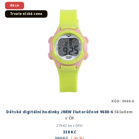
5
Akce
hvězdiček.
Trvale nízká cena
KÓD:
9688-6
Dětské digitální hodinky JNEW žlutorůžové 9688-6
Skladem
v ČR
279 Kč bez DPH
338 Kč
580 Kč
(–41 %)