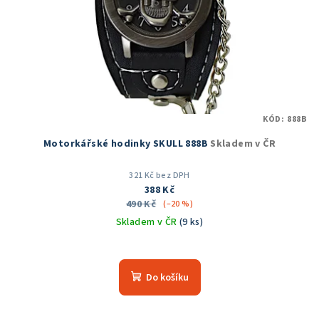
KÓD:
888B
Motorkářské hodinky SKULL 888B
Skladem v ČR
321 Kč bez DPH
388 Kč
490 Kč
(–20 %)
Skladem v ČR
(9 ks)
Průměrné
hodnocení
produktu
Do košíku
je
5,0
z