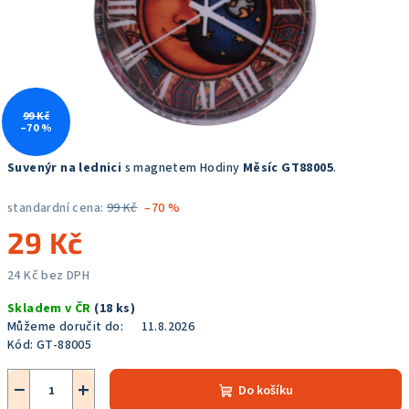
99 Kč
–70 %
Suvenýr na lednici
s magnetem Hodiny
Měsíc GT88005
.
standardní cena:
99 Kč
–70 %
29 Kč
24 Kč bez DPH
Měrná
Skladem v ČR
(18 ks)
cena:
Můžeme doručit do:
11.8.2026
Kód:
GT-88005
−
+
Do košíku