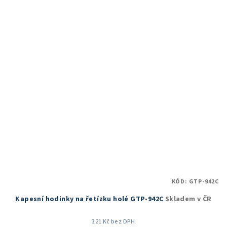
5,0
z
5
hvězdiček.
KÓD:
GTP-942C
Kapesní hodinky na řetízku holé GTP-942C
Skladem v ČR
321 Kč bez DPH