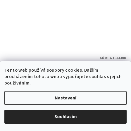
KÓD:
GT-1330R
Hodinky unisex GTUP® červené GT-1330R
Skladem v ČR
Tento web používá soubory cookies. Dalším
procházením tohoto webu vyjadřujete souhlas s jejich
321 Kč bez DPH
používáním.
388 Kč
699 Kč
(–44 %)
Nastavení
Skladem v ČR
(15 ks)
Souhlasím
Do košíku