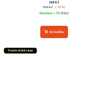
388 Kč
790 Kč
(–50 %)
Skladem v ČR
(9 ks)
Do košíku
Trvale nízká cena