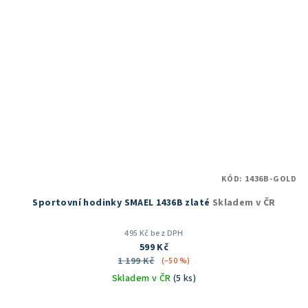
KÓD:
1436B-GOLD
Sportovní hodinky SMAEL 1436B zlaté
Skladem v ČR
495 Kč bez DPH
599 Kč
1 199 Kč
(–50 %)
Skladem v ČR
(5 ks)
Průměrné