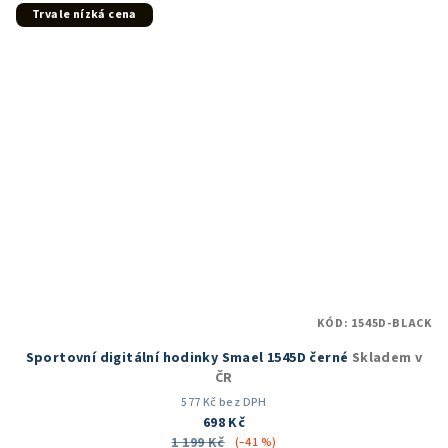
Trvale nízká cena
KÓD:
1545D-BLACK
Sportovní digitální hodinky Smael 1545D černé
Skladem v
ČR
577 Kč bez DPH
698 Kč
1 199 Kč
(–41 %)