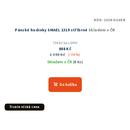
KÓD:
1319-SILVER
Pánské hodinky SMAEL 1319 stříbrné
Skladem v ČR
734 Kč bez DPH
888 Kč
1 399 Kč
(–36 %)
Skladem v ČR
(6 ks)
Průměrné
hodnocení
produktu
Do košíku
je
5,0
z
5
Trvale nízká cena
hvězdiček.