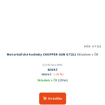
KÓD:
GT211
Motorkářské hodinky CHOPPER GUN GT211
Skladem v ČR
527 Kč bez DPH
638 Kč
988 Kč
(–35 %)
Skladem v ČR
(19 ks)
Průměrné
hodnocení
produktu
Do košíku
je