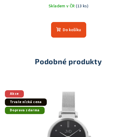
Skladem v ČR
(13 ks)
Průměrné
hodnocení
produktu
Do košíku
je
5,0
z
5
hvězdiček.
Podobné produkty
Akce
Trvale nízká cena
Doprava zdarma