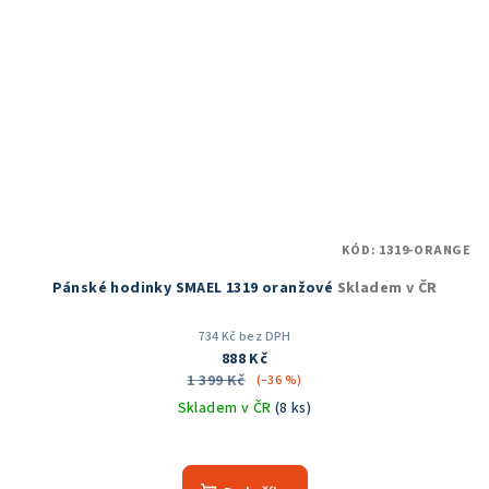
KÓD:
1319-ORANGE
Pánské hodinky SMAEL 1319 oranžové
Skladem v ČR
734 Kč bez DPH
888 Kč
1 399 Kč
(–36 %)
Skladem v ČR
(8 ks)
Průměrné
hodnocení
produktu