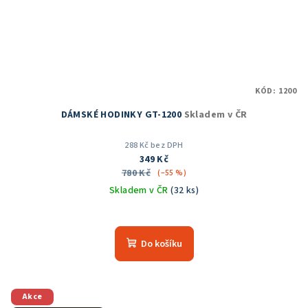
KÓD:
1200
DÁMSKÉ HODINKY GT-1200
Skladem v ČR
288 Kč bez DPH
349 Kč
780 Kč
(–55 %)
Skladem v ČR
(32 ks)
Průměrné
hodnocení
produktu
Do košíku
je
5,0
z
5
Akce