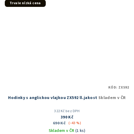
hvězdiček.
Trvale nízká cena
KÓD:
ZX592
Hodinky s anglickou vlajkou ZX592 ll.jakost
Skladem v ČR
322 Kč bez DPH
390 Kč
690 Kč
(–43 %)
Skladem v ČR
(1 ks)