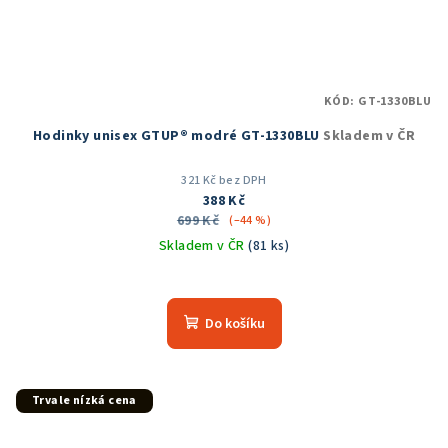
KÓD:
GT-1330BLU
Hodinky unisex GTUP® modré GT-1330BLU
Skladem v ČR
321 Kč bez DPH
388 Kč
699 Kč
(–44 %)
Skladem v ČR
(81 ks)
Průměrné
hodnocení
produktu
Do košíku
je
5,0
z
5
Trvale nízká cena
hvězdiček.