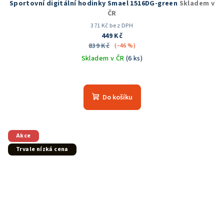
Sportovní digitální hodinky Smael 1516DG-green
Skladem v
ČR
371 Kč bez DPH
449 Kč
839 Kč
(–46 %)
Skladem v ČR
(6 ks)
Průměrné
hodnocení
produktu
Do košíku
je
5,0
z
5
Akce
hvězdiček.
Trvale nízká cena