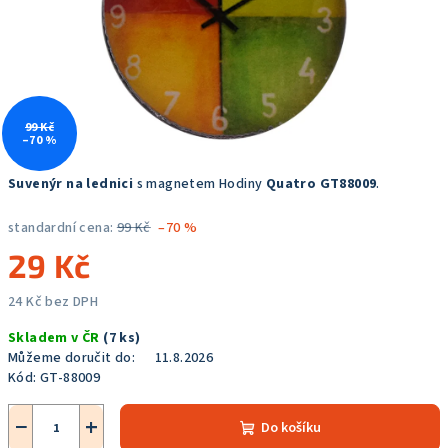
99 Kč
–70 %
Suvenýr na lednici
s magnetem Hodiny
Quatro GT88009
.
standardní cena:
99 Kč
–70 %
29 Kč
24 Kč bez DPH
Měrná
Skladem v ČR
(7 ks)
cena:
Můžeme doručit do:
11.8.2026
Kód:
GT-88009
−
+
Do košíku