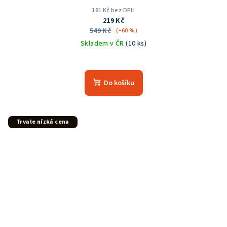
181 Kč bez DPH
219 Kč
549 Kč
(–60 %)
Skladem v ČR
(10 ks)
Průměrné
hodnocení
produktu
Do košíku
je
5,0
z
5
Trvale nízká cena
hvězdiček.