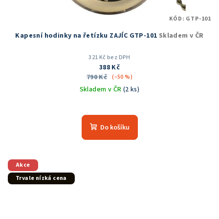
KÓD:
GTP-101
Kapesní hodinky na řetízku ZAJÍC GTP-101
Skladem v ČR
321 Kč bez DPH
388 Kč
790 Kč
(–50 %)
Skladem v ČR
(2 ks)
Průměrné
hodnocení
produktu
Do košíku
je
5,0
z
5
Akce
hvězdiček.
Trvale nízká cena