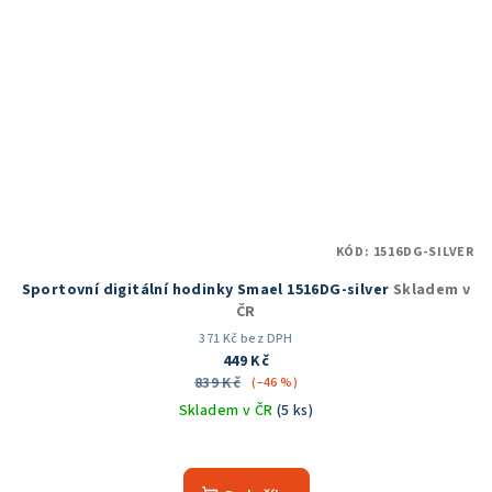
KÓD:
1516DG-SILVER
Sportovní digitální hodinky Smael 1516DG-silver
Skladem v
ČR
371 Kč bez DPH
449 Kč
839 Kč
(–46 %)
Skladem v ČR
(5 ks)
Průměrné
hodnocení
produktu