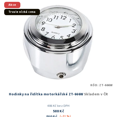
5
Akce
hvězdiček.
Trvale nízká cena
KÓD:
ZT-666W
Hodinky na řidítka motorkářské ZT-666W
Skladem v ČR
486 Kč bez DPH
588 Kč
860 Kč
(–31 %)