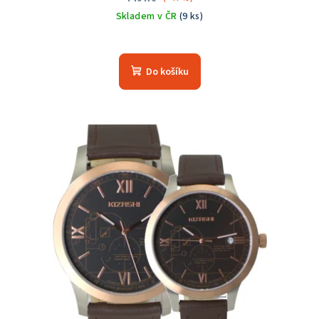
Skladem v ČR
(9 ks)
Průměrné
hodnocení
produktu
Do košíku
je
5,0
z
5
hvězdiček.