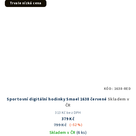
Trvale nízká cena
KÓD:
1638-RED
Sportovní digitální hodinky Smael 1638 červené
Skladem v
ČR
313 Kč bez DPH
379 Kč
799 Kč
(–52 %)
Skladem v ČR
(6 ks)