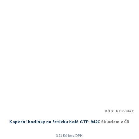
5,0
z
5
hvězdiček.
KÓD:
GTP-942C
Kapesní hodinky na řetízku holé GTP-942C
Skladem v ČR
321 Kč bez DPH