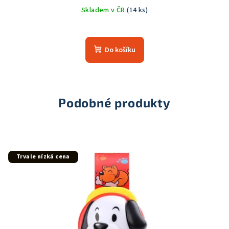
Skladem v ČR
(14 ks)
Průměrné
hodnocení
produktu
Do košíku
je
5,0
z
5
hvězdiček.
Podobné produkty
Trvale nízká cena