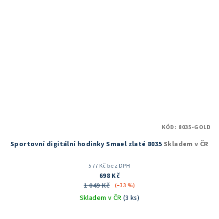
KÓD:
8035-GOLD
Sportovní digitální hodinky Smael zlaté 8035
Skladem v ČR
577 Kč bez DPH
698 Kč
1 049 Kč
(–33 %)
Skladem v ČR
(3 ks)
Průměrné