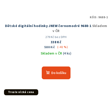
KÓD:
9688-1
Dětské digitální hodinky JNEW černomodré 9688-1
Skladem
v ČR
279 Kč bez DPH
338 Kč
580 Kč
(–41 %)
Skladem v ČR
(4 ks)
Průměrné
hodnocení
produktu
Do košíku
je
5,0
z
5
Trvale nízká cena
hvězdiček.