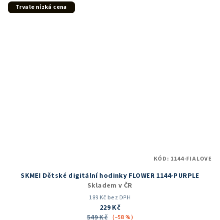
Trvale nízká cena
KÓD:
1144-FIALOVE
SKMEI Dětské digitální hodinky FLOWER 1144-PURPLE
Skladem v ČR
189 Kč bez DPH
229 Kč
549 Kč
(–58 %)