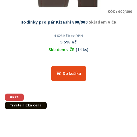
KÓD:
900/800
Hodinky pro pár Kizashi 800/900
Skladem v ČR
4 626 Kč bez DPH
5 598 Kč
Skladem v ČR
(14 ks)
Průměrné
hodnocení
produktu
Do košíku
je
5,0
z
5
Akce
hvězdiček.
Trvale nízká cena