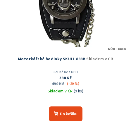
KÓD:
888B
Motorkářské hodinky SKULL 888B
Skladem v ČR
321 Kč bez DPH
388 Kč
490 Kč
(–20 %)
Skladem v ČR
(9 ks)
Průměrné
hodnocení
produktu
Do košíku
je
5,0
z