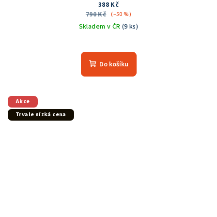
388 Kč
790 Kč
(–50 %)
Skladem v ČR
(9 ks)
Do košíku
Akce
Trvale nízká cena