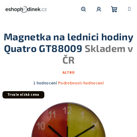
Přejít
na
obsah
Nákupní
Hledat
Přihlášení
Magnetka na lednici hodiny
košík
Quatro GT88009
Skladem v
ČR
ALTRO
Průměrné
1 hodnocení
Podrobnosti hodnocení
hodnocení
Trvale nízká cena
produktu
je
5,0
z
5
hvězdiček.