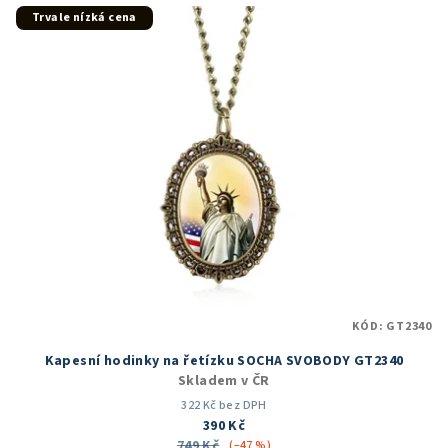
5
Trvale nízká cena
hvězdiček.
KÓD:
GT2340
Kapesní hodinky na řetízku SOCHA SVOBODY GT2340
Skladem v ČR
322 Kč bez DPH
390 Kč
749 Kč
(–47 %)