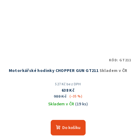
KÓD:
GT211
Motorkářské hodinky CHOPPER GUN GT211
Skladem v ČR
527 Kč bez DPH
638 Kč
988 Kč
(–35 %)
Skladem v ČR
(19 ks)
Průměrné
hodnocení
produktu
Do košíku
je