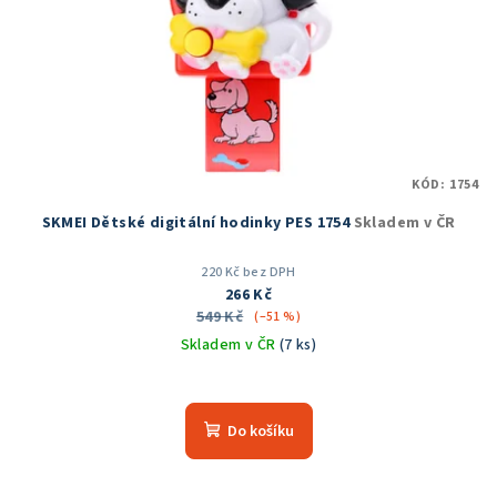
KÓD:
1754
SKMEI Dětské digitální hodinky PES 1754
Skladem v ČR
220 Kč bez DPH
266 Kč
549 Kč
(–51 %)
Skladem v ČR
(7 ks)
Průměrné
hodnocení
produktu
Do košíku
je
5,0
z