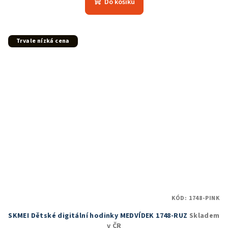
Do košíku
je
5,0
z
5
Trvale nízká cena
hvězdiček.
KÓD:
1748-PINK
SKMEI Dětské digitální hodinky MEDVÍDEK 1748-RUZ
Skladem
v ČR