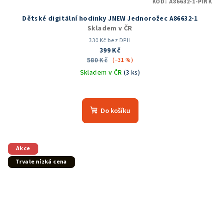
KÓD:
A86632-1-PINK
Dětské digitální hodinky JNEW Jednorožec A86632-1
Skladem v ČR
330 Kč bez DPH
399 Kč
580 Kč
(–31 %)
Skladem v ČR
(3 ks)
Průměrné
hodnocení
produktu
Do košíku
je
5,0
z
5
Akce
hvězdiček.
Trvale nízká cena