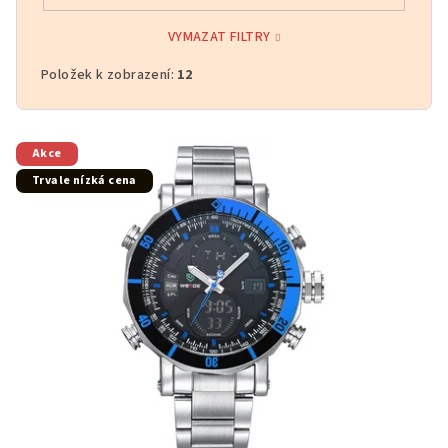
VYMAZAT FILTRY
Položek k zobrazení:
12
V
Akce
ý
Trvale nízká cena
p
i
s
p
r
o
d
u
k
t