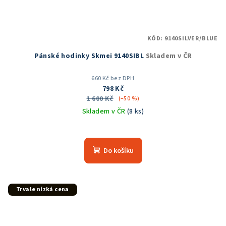
KÓD:
9140SILVER/BLUE
Pánské hodinky Skmei 9140SIBL
Skladem v ČR
660 Kč bez DPH
798 Kč
1 600 Kč
(–50 %)
Skladem v ČR
(8 ks)
Průměrné
hodnocení
produktu
Do košíku
je
5,0
z
5
Trvale nízká cena
hvězdiček.