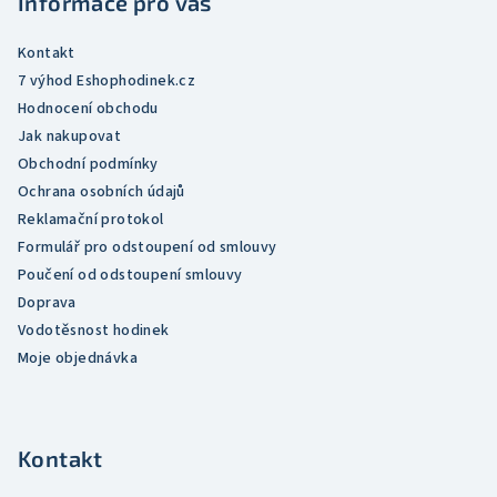
Informace pro vás
í
p
r
Kontakt
v
7 výhod Eshophodinek.cz
k
Hodnocení obchodu
y
Jak nakupovat
v
Obchodní podmínky
ý
Ochrana osobních údajů
p
Reklamační protokol
i
Formulář pro odstoupení od smlouvy
s
Poučení od odstoupení smlouvy
u
Doprava
Vodotěsnost hodinek
Moje objednávka
Kontakt