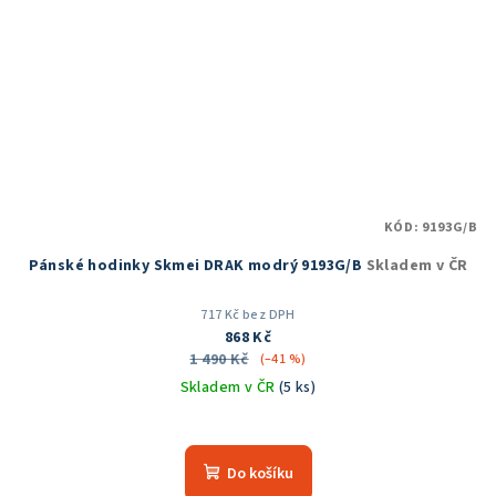
KÓD:
9193G/B
Pánské hodinky Skmei DRAK modrý 9193G/B
Skladem v ČR
717 Kč bez DPH
868 Kč
1 490 Kč
(–41 %)
Skladem v ČR
(5 ks)
Průměrné
hodnocení
produktu
Do košíku
je