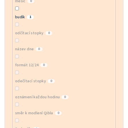
měsíc
0
budík
1
odčítací stopky
0
název dne
0
formát 12/24
0
odečítací stopky
0
oznámení každou hodinu
0
směr k modlení Qibla
0