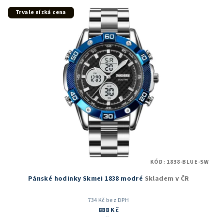
z
5
Trvale nízká cena
hvězdiček.
KÓD:
1838-BLUE-SW
Pánské hodinky Skmei 1838 modré
Skladem v ČR
734 Kč bez DPH
888 Kč