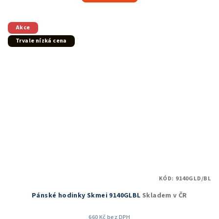
5,0
z
5
Akce
hvězdiček.
Trvale nízká cena
KÓD:
9140GLD/BL
Pánské hodinky Skmei 9140GLBL
Skladem v ČR
660 Kč bez DPH