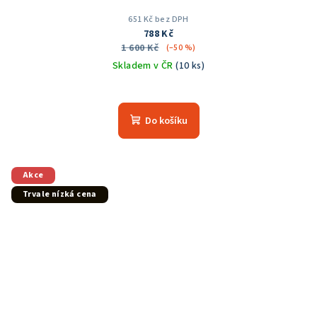
651 Kč bez DPH
788 Kč
1 600 Kč
(–50 %)
Skladem v ČR
(10 ks)
Do košíku
Akce
Trvale nízká cena