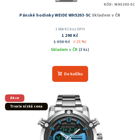
KÓD:
WH5203-5C
ů
Pánské hodinky WEIDE WH5203-5C
Skladem v ČR
1 066 Kč bez DPH
1 290 Kč
1 650 Kč
(–21 %)
Skladem v ČR
(3 ks)
Průměrné
hodnocení
produktu
Do košíku
je
5,0
z
5
Akce
hvězdiček.
Trvale nízká cena