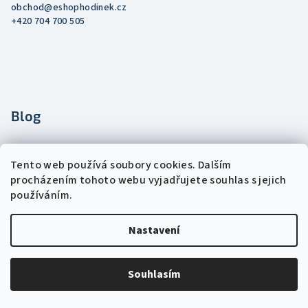
obchod
@
eshophodinek.cz
+420 704 700 505
Blog
Kultovní digitálky 90. let jsou zpět: Proč
Tento web používá soubory cookies. Dalším
po nich šílí mladí i pamětníci?
procházením tohoto webu vyjadřujete souhlas s jejich
používáním.
25.3.2026
Nastavení
Návrat legendy - Hodinky se 7 melodiemi
23.4.2024
Souhlasím