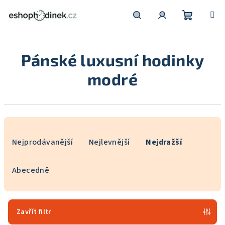
Přejít
na
obsah
Nákupní
Hledat
Přihlášení
Pánské luxusní hodinky
košík
modré
Ř
a
Nejprodávanější
Nejlevnější
Nejdražší
z
e
Abecedně
n
í
p
Zavřít filtr