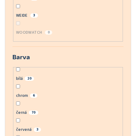
WEIDE
3
WOODWATCH
0
Barva
bílá
20
chrom
6
černá
70
červená
3