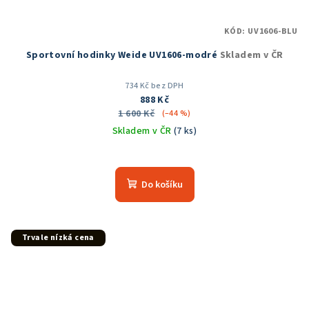
KÓD:
UV1606-BLU
Sportovní hodinky Weide UV1606-modré
Skladem v ČR
734 Kč bez DPH
888 Kč
1 600 Kč
(–44 %)
Skladem v ČR
(7 ks)
Průměrné
hodnocení
produktu
Do košíku
je
5,0
z
5
Trvale nízká cena
hvězdiček.