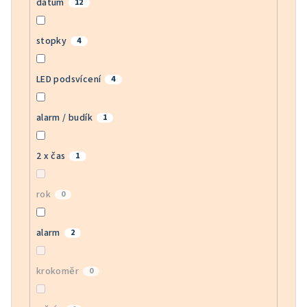
datum
12
stopky
4
LED podsvícení
4
alarm / budík
1
2 x čas
1
rok
0
alarm
2
krokoměr
0