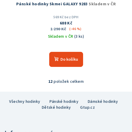
Pánské hodinky Skmei GALAXY 9283
Skladem v ČR
569 Kč bez DPH
688 Kč
1 290 Kč
(–46 %)
Skladem v ČR
(3 ks)
Průměrné
hodnocení
produktu
Do košíku
je
5,0
z
5
12
položek celkem
O
hvězdiček.
v
Z
l
Všechny hodinky
Pánské hodinky
Dámské hodinky
á
á
Dětské hodinky
Gtup.cz
p
d
a
a
c
t
í