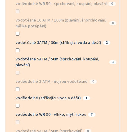
voděodolné WR 50 - sprchování, koupání, plavání
0
vodotěsné 10 ATM / 100m (plavání, šnorchlování,
0
mělké potápění)
vodotěsné 3ATM / 30m (stříkající voda a déšť)
2
vodotěsné 5ATM / 50m (sprchování, koupání,
1
plavání)
voděodolné 3 ATM - nejsou vodotěsné
0
voděodolné (stříkající voda a déšť)
1
voděodolné WR 30 - vlhko, mytí rukou
7
vodotěsné 5ATM / 50m (sprchování)
0