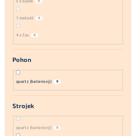
5 x budík
0
7 melodií
0
4 x čas
0
Pohon
quartz (bateriový)
9
Strojek
quartz (bateriový)
0