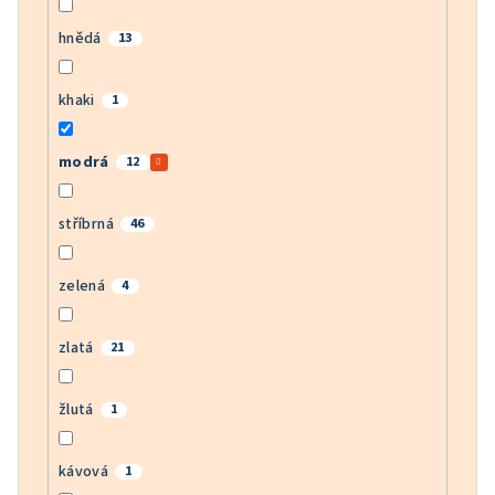
hnědá
13
khaki
1
modrá
12
stříbrná
46
zelená
4
zlatá
21
žlutá
1
kávová
1