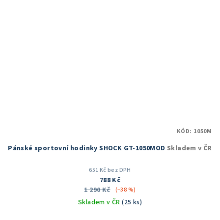
KÓD:
1050M
Pánské sportovní hodinky SHOCK GT-1050MOD
Skladem v ČR
651 Kč bez DPH
788 Kč
1 290 Kč
(–38 %)
Skladem v ČR
(25 ks)
Průměrné