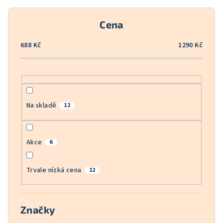
r
o
Cena
d
u
688
Kč
1290
Kč
k
t
ů
Na skladě
12
Akce
6
Trvale nízká cena
12
Značky