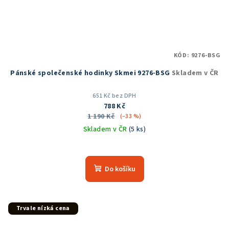
KÓD:
9276-BSG
Pánské společenské hodinky Skmei 9276-BSG
Skladem v ČR
651 Kč bez DPH
788 Kč
1 190 Kč
(–33 %)
Skladem v ČR
(5 ks)
Průměrné
hodnocení
produktu
Do košíku
je
5,0
z
5
Trvale nízká cena
hvězdiček.