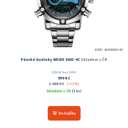
KÓD:
WH9603-4C
Pánské hodinky WEIDE 9603-4C
Skladem v ČR
826 Kč bez DPH
999 Kč
1 480 Kč
(–32 %)
Skladem v ČR
(3 ks)
Průměrné
hodnocení
produktu
Do košíku
je
5,0