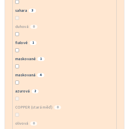
sahara
3
duhová
0
fialové
1
maskované
1
maskovaná
4
azurová
2
COPPER (stará měď)
0
olivová
0