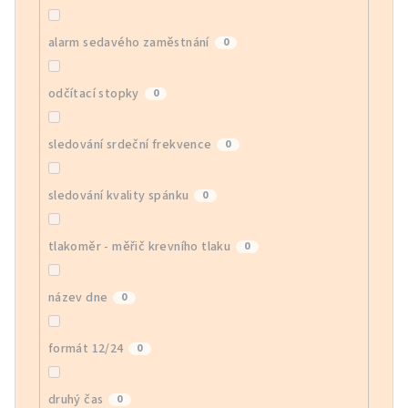
alarm sedavého zaměstnání
0
odčítací stopky
0
sledování srdeční frekvence
0
sledování kvality spánku
0
tlakoměr - měřič krevního tlaku
0
název dne
0
formát 12/24
0
druhý čas
0