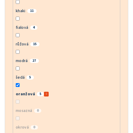
khaki
11
fialová
4
růžová
15
modrá
27
šedá
5
oranžová
5
mosazná
0
okrová
0