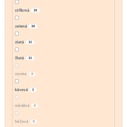
stříbrná
10
zelená
16
zlatá
11
žlutá
11
smoke
0
kávová
1
měděná
0
béžová
0