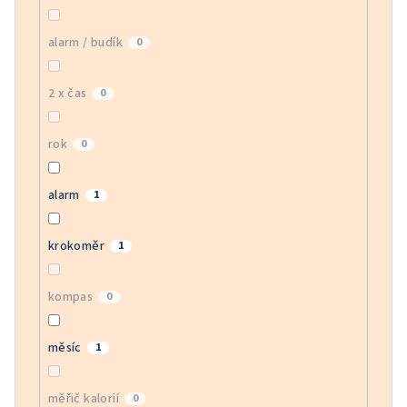
alarm / budík
0
2 x čas
0
rok
0
alarm
1
krokoměr
1
kompas
0
měsíc
1
měřič kalorií
0