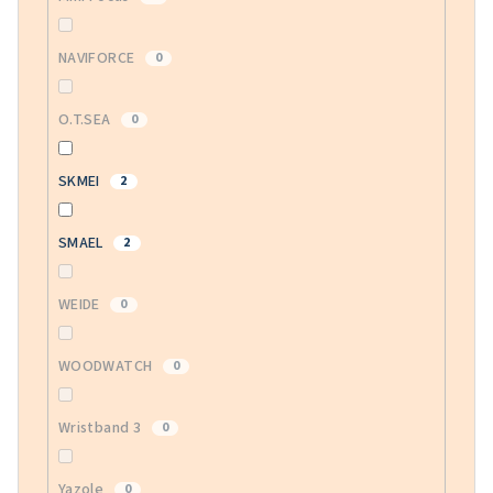
NAVIFORCE
0
O.T.SEA
0
SKMEI
2
SMAEL
2
WEIDE
0
WOODWATCH
0
Wristband 3
0
Yazole
0