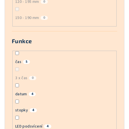
120 - 195 mm
0
150 - 190 mm
0
Funkce
čas
5
3 x čas
0
datum
4
stopky
4
LED podsvícení
4