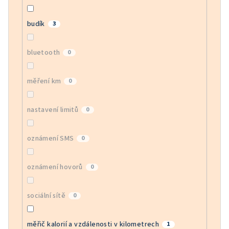
budík
3
bluetooth
0
měření km
0
nastavení limitů
0
oznámení SMS
0
oznámení hovorů
0
sociální sítě
0
měřič kalorií a vzdálenosti v kilometrech
1