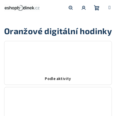
Přejít
na
obsah
Nákupní
Hledat
Přihlášení
Oranžové digitální hodinky
košík
Podle aktivity