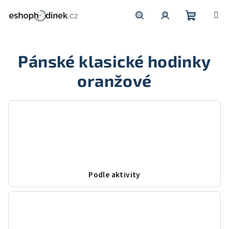
Přejít
na
obsah
Nákupní
Hledat
Přihlášení
Pánské klasické hodinky
košík
oranžové
Podle aktivity