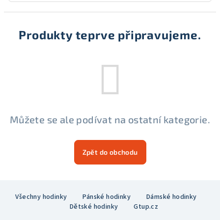
Produkty teprve připravujeme.
Můžete se ale podívat na ostatní kategorie.
Zpět do obchodu
Z
Všechny hodinky
Pánské hodinky
Dámské hodinky
á
Dětské hodinky
Gtup.cz
p