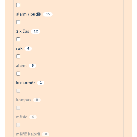
alarm / budík
15
2 x čas
12
rok
4
alarm
6
krokoměr
1
kompas
0
měsíc
0
měřič kalorií
0