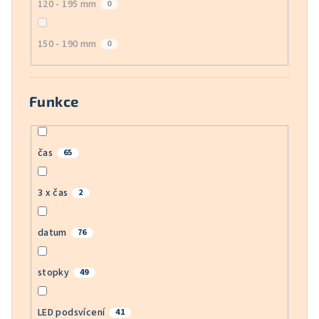
120 - 195 mm
0
150 - 190 mm
0
Funkce
čas
65
3 x čas
2
datum
76
stopky
49
LED podsvícení
41