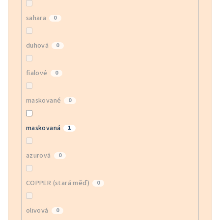
sahara
0
duhová
0
fialové
0
maskované
0
maskovaná
1
azurová
0
COPPER (stará měď)
0
olivová
0