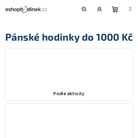
Přejít
na
obsah
Nákupní
Hledat
Přihlášení
Pánské hodinky do 1000 Kč
košík
Podle aktivity