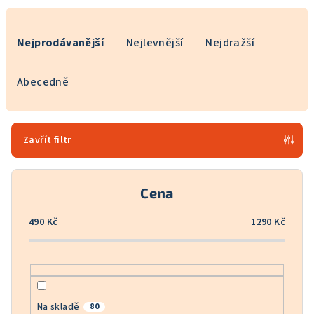
Ř
a
Nejprodávanější
Nejlevnější
Nejdražší
z
e
Abecedně
n
í
p
Zavřít filtr
r
o
Cena
d
u
490
Kč
1290
Kč
k
t
ů
Na skladě
80