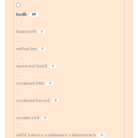
budík
20
bluetooth
0
měření km
0
nastavení limitů
0
oznámení SMS
0
oznámení hovorů
0
sociální sítě
0
měřič kalorií a vzdálenosti v kilometrech
0