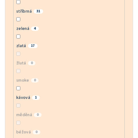
stříbrná
31
zelená
4
zlatá
17
žlutá
0
smoke
0
kávová
1
měděná
0
béžová
0