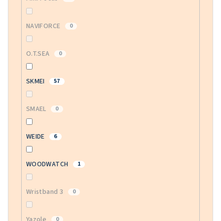
NAVIFORCE
0
O.T.SEA
0
SKMEI
57
SMAEL
0
WEIDE
6
WOODWATCH
1
Wristband 3
0
Yazole
0