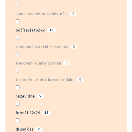
alarm sedavého zaměstnání
0
odčítací stopky
10
sledování srdeční frekvence
0
sledování kvality spánku
0
tlakoměr - měřič krevního tlaku
0
název dne
5
formát 12/24
24
druhý čas
2