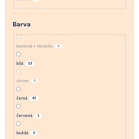
Barva
barevné s obrázky
0
bílá
13
chrom
0
černá
47
červená
1
hnědá
5