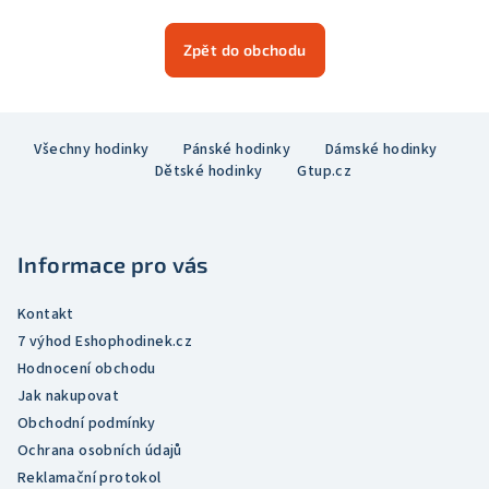
Zpět do obchodu
Z
Všechny hodinky
Pánské hodinky
Dámské hodinky
á
Dětské hodinky
Gtup.cz
p
a
t
Informace pro vás
í
Kontakt
7 výhod Eshophodinek.cz
Hodnocení obchodu
Jak nakupovat
Obchodní podmínky
Ochrana osobních údajů
Reklamační protokol