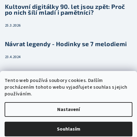
Kultovní digitálky 90. let jsou zpět: Proč
po nich šílí mladí i pamětníci?
25.3.2026
Návrat legendy - Hodinky se 7 melodiemi
23.4.2024
Jak vybrat dámské hodinky pro ženu třeba
Tento web používá soubory cookies. Dalším
jako dárek
procházením tohoto webu vyjadřujete souhlas s jejich
používáním.
15.2.2024
Nastavení
Copyright 2026
Eshophodinek.cz
. Všechna práva vyhrazena.
Upravit nastavení cookies
Souhlasím
Vytvořil Shoptet