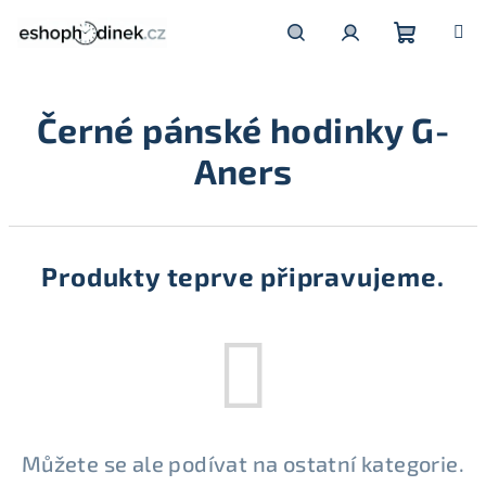
Přejít
na
obsah
Nákupní
Hledat
Přihlášení
Černé pánské hodinky G-
košík
Aners
Produkty teprve připravujeme.
Můžete se ale podívat na ostatní kategorie.