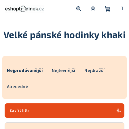
Přejít
na
obsah
Nákupní
Hledat
Přihlášení
Velké pánské hodinky khaki
košík
Ř
a
Nejprodávanější
Nejlevnější
Nejdražší
z
e
Abecedně
n
í
p
Zavřít filtr
r
o