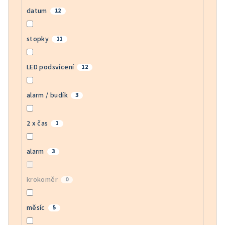
datum
12
stopky
11
LED podsvícení
12
alarm / budík
3
2 x čas
1
alarm
3
krokoměr
0
měsíc
5