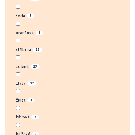
šedá
5
oranžová
4
stříbrná
25
zelená
13
zlatá
17
žlutá
3
kávová
2
béžová
1