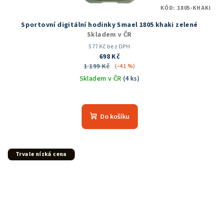
KÓD:
1805-KHAKI
Sportovní digitální hodinky Smael 1805 khaki zelené
Skladem v ČR
577 Kč bez DPH
698 Kč
1 199 Kč
(–41 %)
Skladem v ČR
(4 ks)
Do košíku
Trvale nízká cena