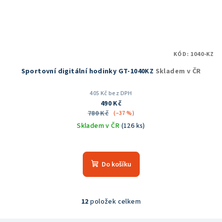
KÓD:
1040-KZ
Sportovní digitální hodinky GT-1040KZ
Skladem v ČR
405 Kč bez DPH
490 Kč
780 Kč
(–37 %)
Skladem v ČR
(126 ks)
Průměrné
hodnocení
produktu
Do košíku
je
5,0
z
5
12
položek celkem
O
hvězdiček.
v