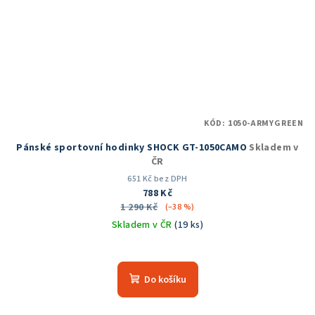
KÓD:
1050-ARMYGREEN
Pánské sportovní hodinky SHOCK GT-1050CAMO
Skladem v
ČR
651 Kč bez DPH
788 Kč
1 290 Kč
(–38 %)
Skladem v ČR
(19 ks)
Průměrné
hodnocení
produktu
Do košíku
je
5,0