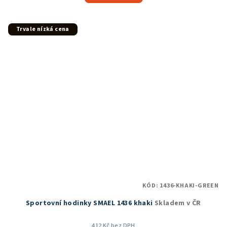
5,0
z
5
Trvale nízká cena
hvězdiček.
KÓD:
1436-KHAKI-GREEN
Sportovní hodinky SMAEL 1436 khaki
Skladem v ČR
412 Kč bez DPH