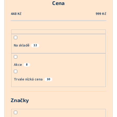
Cena
d
u
448
Kč
999
Kč
k
t
ů
Na skladě
12
Akce
8
Trvale nízká cena
10
Značky