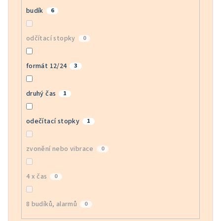
budík
6
odčítací stopky
0
formát 12/24
3
druhý čas
1
odečítací stopky
1
zvonění nebo vibrace
0
4 x čas
0
8 budíků, alarmů
0