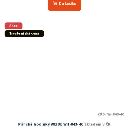
produktu
Do košíku
je
5,0
z
5
Akce
hvězdiček.
Trvale nízká cena
KÓD:
WH843-4C
Pánské hodinky WEIDE WH-843-4C
Skladem v ČR