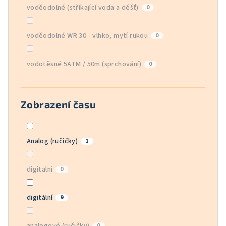
voděodolné (stříkající voda a déšť)
0
voděodolné WR 30 - vlhko, mytí rukou
0
vodotěsné 5ATM / 50m (sprchování)
0
Zobrazení času
Analog (ručičky)
1
digitalní
0
digitální
9
analogové (ručičky)
0