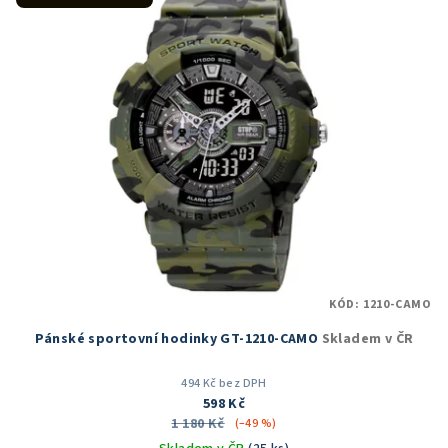
hvězdiček.
KÓD:
1210-CAMO
Pánské sportovní hodinky GT-1210-CAMO
Skladem v ČR
494 Kč bez DPH
598 Kč
1 180 Kč
(–49 %)