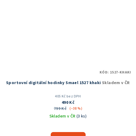
KÓD:
1527-KHAKI
Sportovní digitální hodinky Smael 1527 khaki
Skladem v ČR
405 Kč bez DPH
490 Kč
799 Kč
(–38 %)
Skladem v ČR
(3 ks)
Průměrné
hodnocení