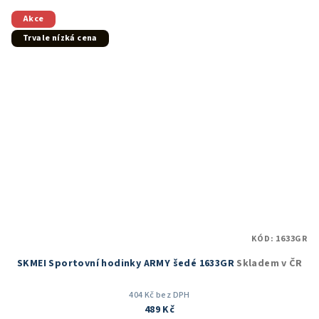
z
5
Akce
hvězdiček.
Trvale nízká cena
KÓD:
1633GR
SKMEI Sportovní hodinky ARMY šedé 1633GR
Skladem v ČR
404 Kč bez DPH
489 Kč