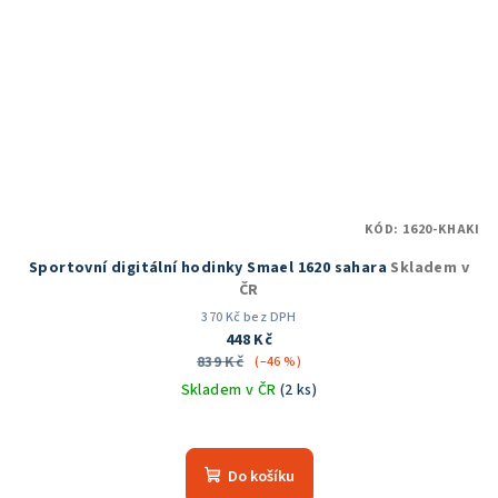
KÓD:
1620-KHAKI
Sportovní digitální hodinky Smael 1620 sahara
Skladem v
ČR
370 Kč bez DPH
448 Kč
839 Kč
(–46 %)
Skladem v ČR
(2 ks)
Průměrné
hodnocení
produktu
Do košíku
je