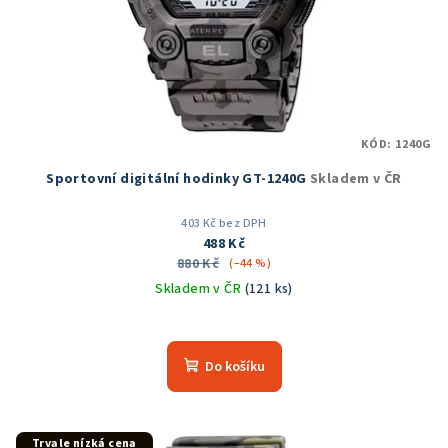
o
d
u
k
t
KÓD:
1240G
ů
Sportovní digitální hodinky GT-1240G
Skladem v ČR
403 Kč bez DPH
488 Kč
880 Kč
(–44 %)
Skladem v ČR
(121 ks)
Průměrné
hodnocení
produktu
Do košíku
je
5,0
z
5
Trvale nízká cena