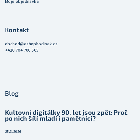
Moje objednávka
Kontakt
obchod
@
eshophodinek.cz
+420 704 700 505
Blog
Kultovní digitálky 90. let jsou zpět: Proč
po nich šílí mladí i pamětníci?
25.3.2026