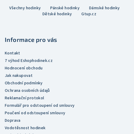
Z
l
Všechny hodinky
Pánské hodinky
Dámské hodinky
á
á
Dětské hodinky
Gtup.cz
p
d
a
a
c
t
í
Informace pro vás
í
p
r
Kontakt
v
7 výhod Eshophodinek.cz
k
Hodnocení obchodu
y
Jak nakupovat
v
Obchodní podmínky
ý
Ochrana osobních údajů
p
Reklamační protokol
i
Formulář pro odstoupení od smlouvy
s
Poučení od odstoupení smlouvy
u
Doprava
Vodotěsnost hodinek