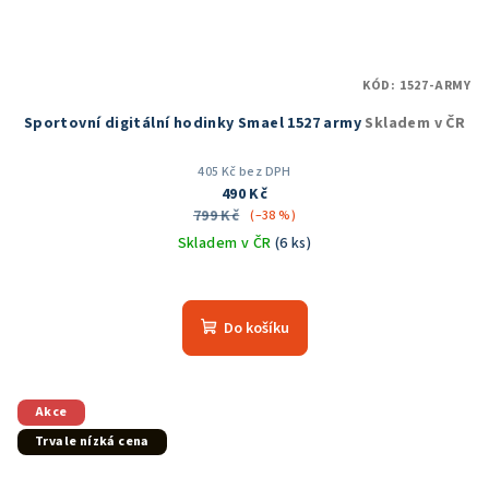
KÓD:
1527-ARMY
Sportovní digitální hodinky Smael 1527 army
Skladem v ČR
405 Kč bez DPH
490 Kč
799 Kč
(–38 %)
Skladem v ČR
(6 ks)
Průměrné
hodnocení
produktu
Do košíku
je
5,0
z
5
Akce
hvězdiček.
Trvale nízká cena