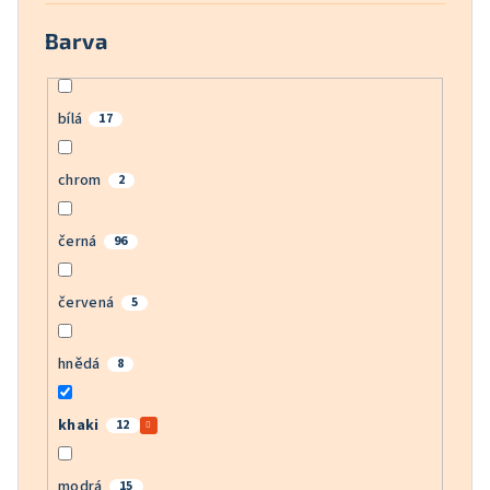
Barva
bílá
17
chrom
2
černá
96
červená
5
hnědá
8
khaki
12
modrá
15