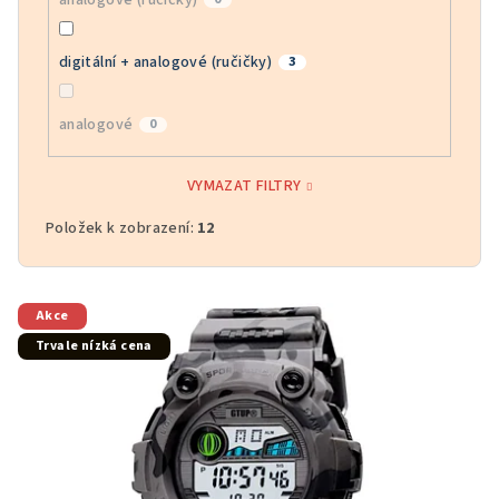
digitální + analogové (ručičky)
3
analogové
0
VYMAZAT FILTRY
Položek k zobrazení:
12
V
Akce
ý
Trvale nízká cena
p
i
s
p
r