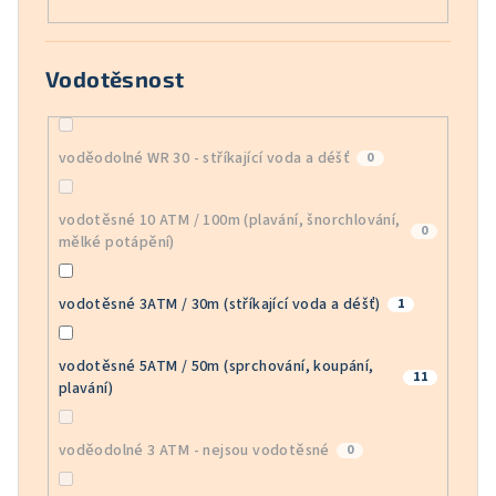
Vodotěsnost
voděodolné WR 30 - stříkající voda a déšť
0
vodotěsné 10 ATM / 100m (plavání, šnorchlování,
0
mělké potápění)
vodotěsné 3ATM / 30m (stříkající voda a déšť)
1
vodotěsné 5ATM / 50m (sprchování, koupání,
11
plavání)
voděodolné 3 ATM - nejsou vodotěsné
0