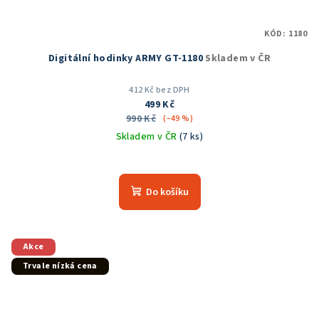
KÓD:
1180
Digitální hodinky ARMY GT-1180
Skladem v ČR
412 Kč bez DPH
499 Kč
990 Kč
(–49 %)
Skladem v ČR
(7 ks)
Průměrné
hodnocení
produktu
Do košíku
je
5,0
z
5
Akce
hvězdiček.
Trvale nízká cena