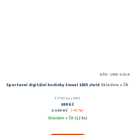
KÓD:
1805-GOLD
Sportovní digitální hodinky Smael 1805 zlaté
Skladem v ČR
577 Kč bez DPH
698 Kč
1 199 Kč
(–41 %)
Skladem v ČR
(12 ks)
Průměrné
hodnocení