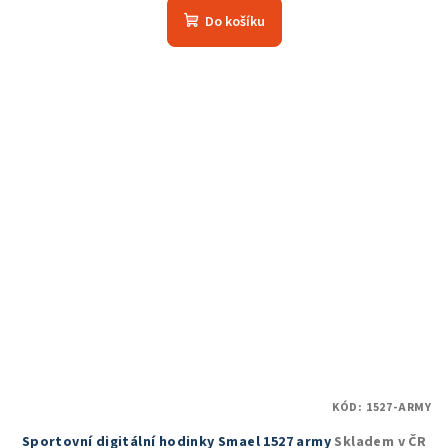
produktu
Do košíku
je
5,0
z
5
hvězdiček.
KÓD:
1527-ARMY
Sportovní digitální hodinky Smael 1527 army
Skladem v ČR