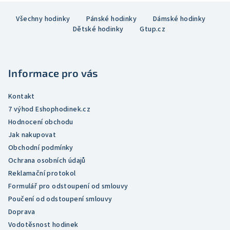
v
Z
l
Všechny hodinky
Pánské hodinky
Dámské hodinky
á
á
Dětské hodinky
Gtup.cz
p
d
a
a
c
t
í
Informace pro vás
í
p
r
Kontakt
v
7 výhod Eshophodinek.cz
k
Hodnocení obchodu
y
Jak nakupovat
v
Obchodní podmínky
ý
Ochrana osobních údajů
p
Reklamační protokol
i
Formulář pro odstoupení od smlouvy
s
Poučení od odstoupení smlouvy
u
Doprava
Vodotěsnost hodinek