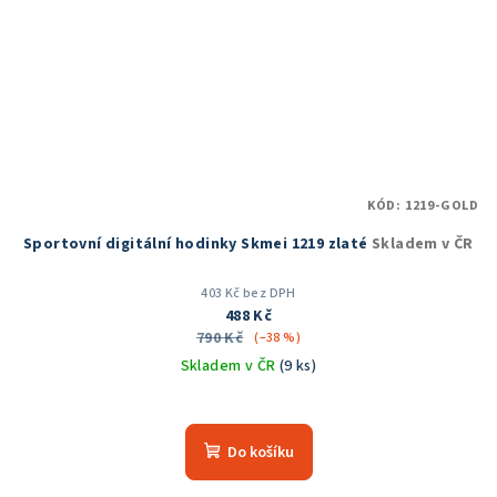
KÓD:
1219-GOLD
Sportovní digitální hodinky Skmei 1219 zlaté
Skladem v ČR
403 Kč bez DPH
488 Kč
790 Kč
(–38 %)
Skladem v ČR
(9 ks)
Průměrné
hodnocení
produktu
Do košíku
je
5,0