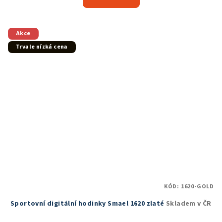
je
5,0
z
5
Akce
hvězdiček.
Trvale nízká cena
KÓD:
1620-GOLD
Sportovní digitální hodinky Smael 1620 zlaté
Skladem v ČR