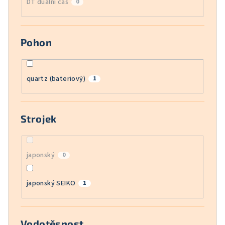
DT duální čas
0
Pohon
quartz (bateriový)
1
Strojek
japonský
0
japonský SEIKO
1
Vodotěsnost