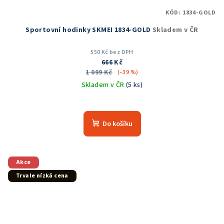
KÓD:
1834-GOLD
Sportovní hodinky SKMEI 1834-GOLD
Skladem v ČR
550 Kč bez DPH
666 Kč
1 099 Kč
(–39 %)
Skladem v ČR
(5 ks)
Průměrné
hodnocení
produktu
Do košíku
je
5,0
z
5
Akce
hvězdiček.
Trvale nízká cena