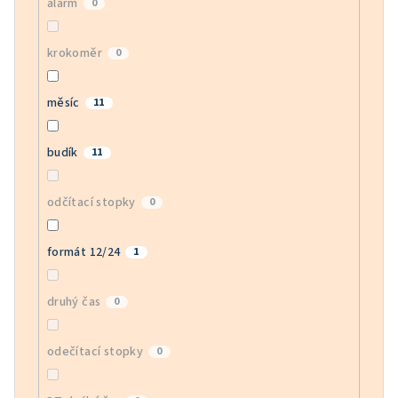
alarm
0
krokoměr
0
měsíc
11
budík
11
odčítací stopky
0
formát 12/24
1
druhý čas
0
odečítací stopky
0