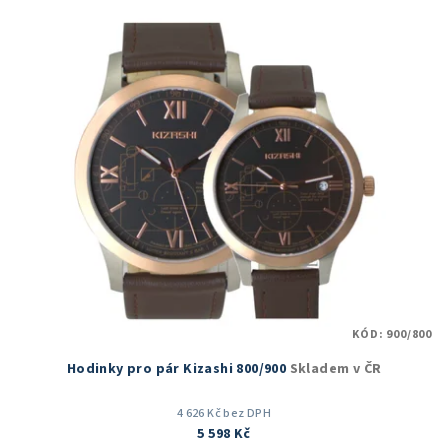
z
5
hvězdiček.
KÓD:
900/800
Hodinky pro pár Kizashi 800/900
Skladem v ČR
4 626 Kč bez DPH
5 598 Kč