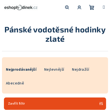
Přejít
na
obsah
Nákupní
Hledat
Přihlášení
Pánské vodotěsné hodinky
košík
zlaté
Ř
a
Nejprodávanější
Nejlevnější
Nejdražší
z
e
Abecedně
n
í
p
Zavřít filtr