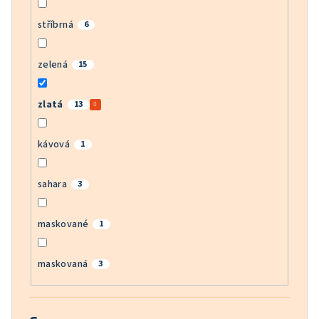
stříbrná
6
zelená
15
zlatá
13
kávová
1
sahara
3
maskované
1
maskovaná
3