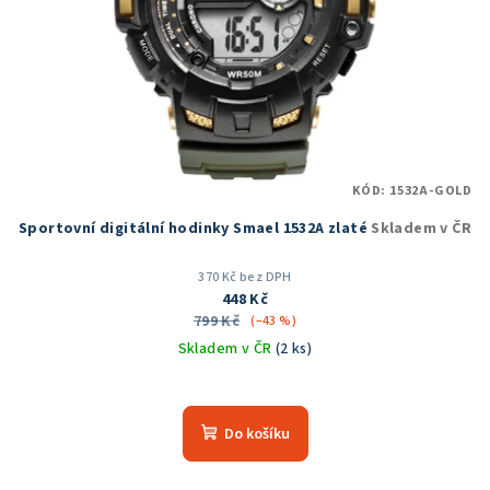
KÓD:
1532A-GOLD
Sportovní digitální hodinky Smael 1532A zlaté
Skladem v ČR
370 Kč bez DPH
448 Kč
799 Kč
(–43 %)
Skladem v ČR
(2 ks)
Průměrné
hodnocení
produktu
Do košíku
je
5,0