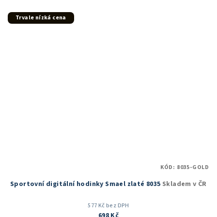
z
5
Trvale nízká cena
hvězdiček.
KÓD:
8035-GOLD
Sportovní digitální hodinky Smael zlaté 8035
Skladem v ČR
577 Kč bez DPH
698 Kč