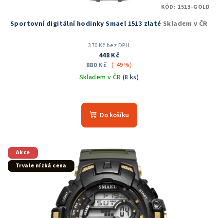
KÓD:
1513-GOLD
ů
Sportovní digitální hodinky Smael 1513 zlaté
Skladem v ČR
370 Kč bez DPH
448 Kč
880 Kč
(–49 %)
Skladem v ČR
(8 ks)
Průměrné
hodnocení
produktu
Do košíku
je
5,0
z
5
Akce
hvězdiček.
Trvale nízká cena