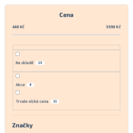
r
o
Cena
d
u
448
Kč
5598
Kč
k
t
ů
Na skladě
13
Akce
8
Trvale nízká cena
11
Značky