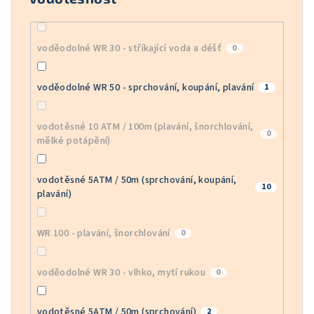
voděodolné WR 30 - stříkající voda a déšť
0
voděodolné WR 50 - sprchování, koupání, plavání
1
vodotěsné 10 ATM / 100m (plavání, šnorchlování,
0
mělké potápění)
vodotěsné 5ATM / 50m (sprchování, koupání,
10
plavání)
WR 100 - plavání, šnorchlování
0
voděodolné WR 30 - vlhko, mytí rukou
0
vodotěsné 5ATM / 50m (sprchování)
2