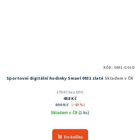
KÓD:
0931-GOLD
Sportovní digitální hodinky Smael 0931 zlaté
Skladem v ČR
379 Kč bez DPH
458 Kč
890 Kč
(–48 %)
Skladem v ČR
(1 ks)
Průměrné
hodnocení
produktu
Do košíku