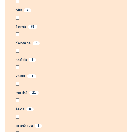
bílá
7
černá
68
červená
3
hnědá
1
khaki
11
modrá
11
šedá
4
oranžová
1