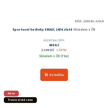
KÓD:
1436-BL-GOLD
Sportovní hodinky SMAEL 1436 zlaté
Skladem v ČR
412 Kč bez DPH
499 Kč
1 199 Kč
(–58 %)
Skladem v ČR
(7 ks)
Do košíku
Akce
Trvale nízká cena