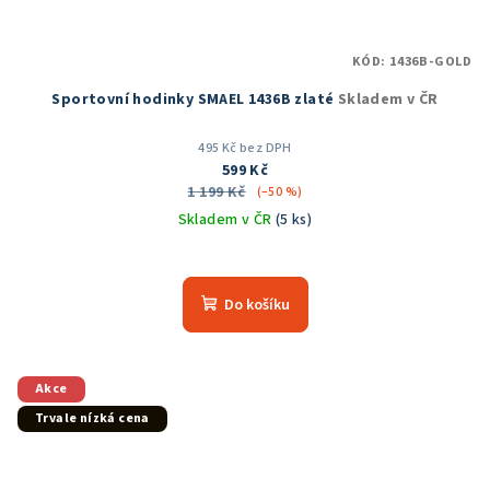
KÓD:
1436B-GOLD
Sportovní hodinky SMAEL 1436B zlaté
Skladem v ČR
495 Kč bez DPH
599 Kč
1 199 Kč
(–50 %)
Skladem v ČR
(5 ks)
Průměrné
hodnocení
produktu
Do košíku
je
5,0
z
5
Akce
hvězdiček.
Trvale nízká cena