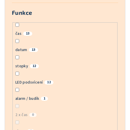
Funkce
čas
13
datum
13
stopky
12
LED podsvícení
12
alarm / budík
1
2 x čas
0