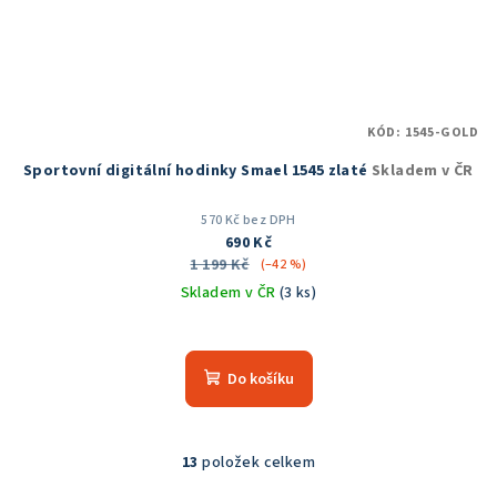
KÓD:
1545-GOLD
Sportovní digitální hodinky Smael 1545 zlaté
Skladem v ČR
570 Kč bez DPH
690 Kč
1 199 Kč
(–42 %)
Skladem v ČR
(3 ks)
Průměrné
hodnocení
produktu
Do košíku
je
5,0
z
5
13
položek celkem
O
hvězdiček.