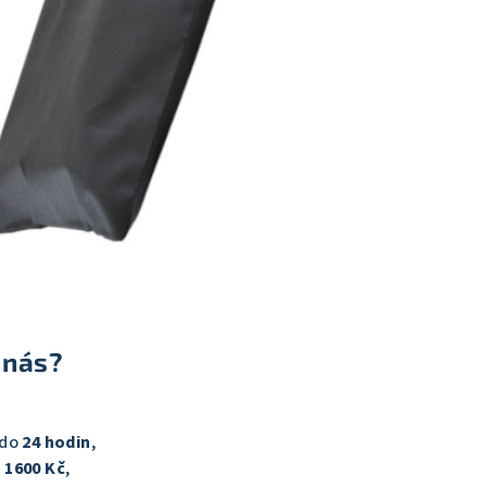
 nás?
 do
24 hodin
,
 1600 Kč
,