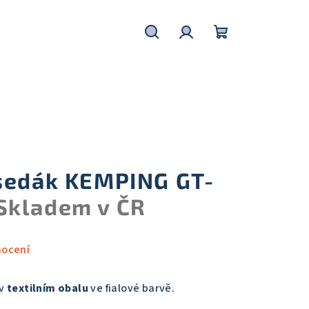
Hledat
Přihlášení
Nákupní
košík
sedák KEMPING GT-
Skladem v ČR
nocení
v
textilním obalu
ve fialové barvě.