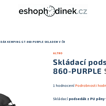
EDÁK KEMPING GT-860-PURPLE
SKLADEM V ČR
ALTRO
Skládací pod
860-PURPLE
Průměrné
1 hodnocení
Podrobnosti hod
hodnocení
produktu
Skládací
podsedák z PU pěny
je