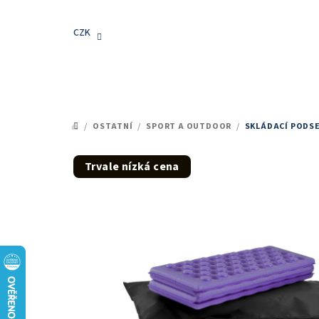
Přejít
na
CZK
obsah
/
OSTATNÍ
/
SPORT A OUTDOOR
/
SKLÁDACÍ PODS
DOMŮ
Trvale nízká cena