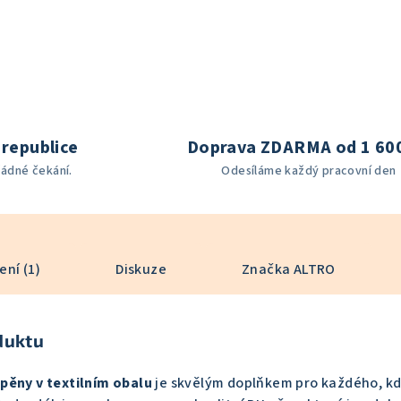
republice
Doprava ZDARMA od 1 60
žádné čekání.
Odesíláme každý pracovní den
ní (1)
Diskuze
Značka
ALTRO
duktu
pěny v textilním obalu
je skvělým doplňkem pro každého, kd