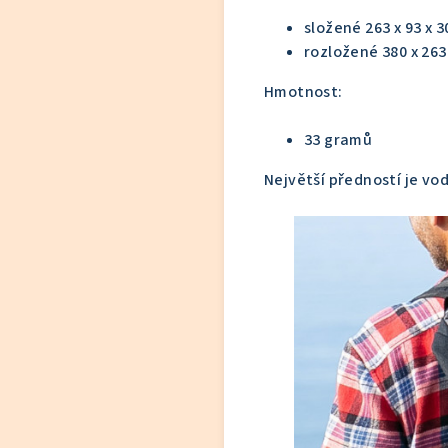
složené 263 x 93 x 
rozložené 380 x 263
Hmotnost:
33 gramů
Největší předností je v