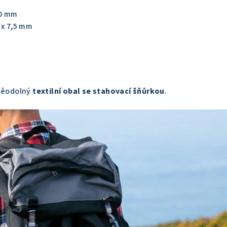
30 mm
 x 7,5 mm
oděodolný
textilní obal se stahovací šňůrkou
.