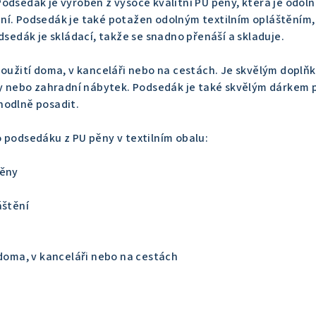
odsedák je vyroben z vysoce kvalitní PU pěny, která je odoln
ní. Podsedák je také potažen odolným textilním opláštěním,
dsedák je skládací, takže se snadno přenáší a skladuje.
použití doma, v kanceláři nebo na cestách. Je skvělým doplň
ky nebo zahradní nábytek. Podsedák je také skvělým dárkem 
hodlně posadit.
 podsedáku z PU pěny v textilním obalu:
pěny
áštění
 doma, v kanceláři nebo na cestách