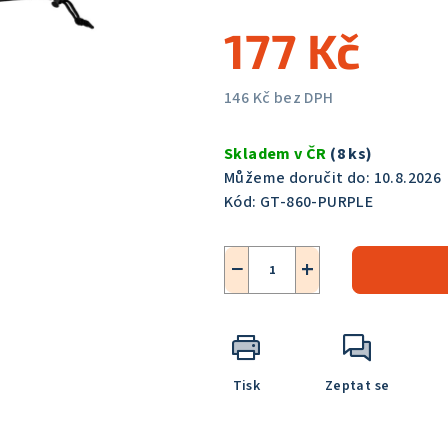
5,0
177 Kč
z
5
hvězdiček.
146 Kč bez DPH
Měrná
cena:
Skladem v ČR
(8 ks)
Můžeme doručit do:
10.8.2026
Kód:
GT-860-PURPLE
−
+
Tisk
Zeptat se