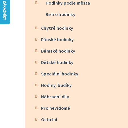
n
Hodinky podle města
n
Retro hodinky
í
Chytré hodinky
p
Pánské hodinky
a
Dámské hodinky
n
Dětské hodinky
e
Speciální hodinky
l
Hodiny, budíky
Náhradní díly
Pro nevidomé
Ostatní