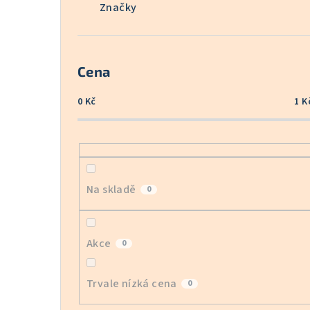
Značky
Cena
0
Kč
1
K
Na skladě
0
Akce
0
Trvale nízká cena
0