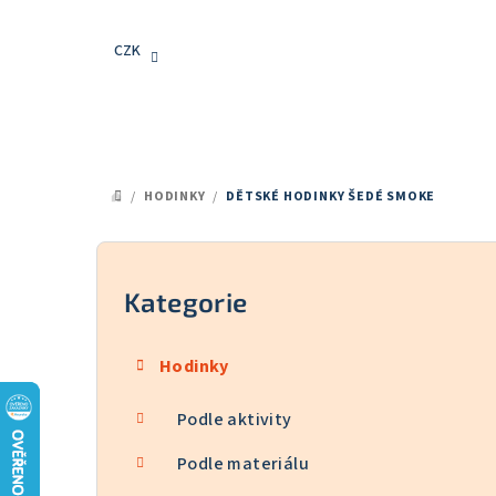
Přejít
na
CZK
obsah
/
HODINKY
/
DĚTSKÉ HODINKY ŠEDÉ SMOKE
DOMŮ
P
o
Kategorie
Přeskočit
kategorie
s
Hodinky
t
Podle aktivity
r
a
Podle materiálu