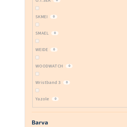
O.T.SEA
0
SKMEI
0
SMAEL
0
WEIDE
0
WOODWATCH
0
Wristband 3
0
Yazole
0
Barva