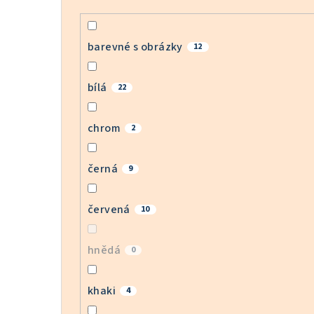
barevné s obrázky
12
bílá
22
chrom
2
černá
9
červená
10
hnědá
0
khaki
4