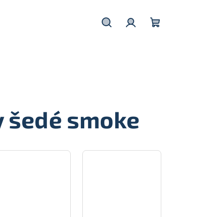
Hledat
Přihlášení
Nákupní
košík
y šedé smoke