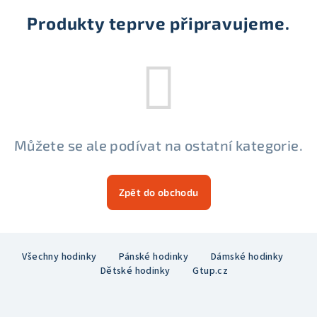
Produkty teprve připravujeme.
Můžete se ale podívat na ostatní kategorie.
Zpět do obchodu
Z
Všechny hodinky
Pánské hodinky
Dámské hodinky
á
Dětské hodinky
Gtup.cz
p
a