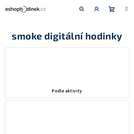
Přejít
na
obsah
Nákupní
Hledat
Přihlášení
smoke digitální hodinky
košík
Podle aktivity