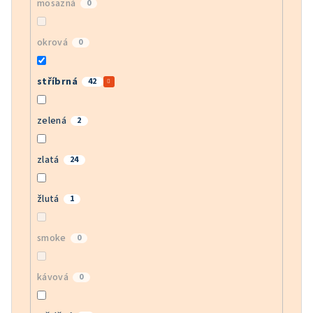
mosazná
0
okrová
0
stříbrná
42
zelená
2
zlatá
24
žlutá
1
smoke
0
kávová
0