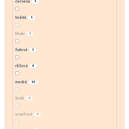
červená
5
hnědá
5
khaki
0
fialová
1
růžová
4
modrá
10
šedá
0
oranžová
0