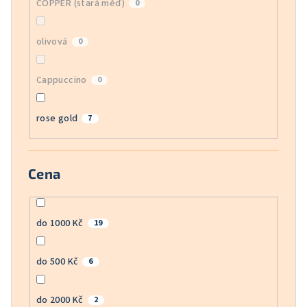
COPPER (stará měď)
0
olivová
0
Cappuccino
0
rose gold
7
Cena
do 1000 Kč
19
do 500 Kč
6
do 2000 Kč
2