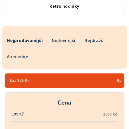
Retro hodinky
Ř
a
Nejprodávanější
Nejlevnější
Nejdražší
z
e
Abecedně
n
í
p
Zavřít filtr
r
o
Cena
d
u
199
Kč
1990
Kč
k
t