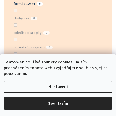
formát 12/24
6
druhý čas
0
odečítací stopky
0
Lorentzův diagram
0
index zdravotního stavu HRV
Tento web používá soubory cookies. Dalším
0
procházením tohoto webu vyjadřujete souhlas s jejich
používáním.
monitor EGG
0
Nastavení
monitor krevního kyslíku
0
Souhlasím
sledování srdeční frekvence APP
0