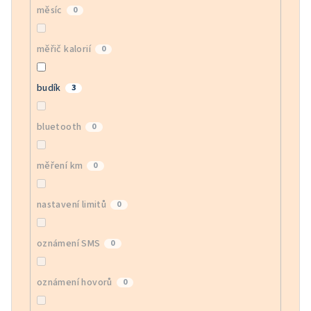
měsíc
0
měřič kalorií
0
budík
3
bluetooth
0
měření km
0
nastavení limitů
0
oznámení SMS
0
oznámení hovorů
0