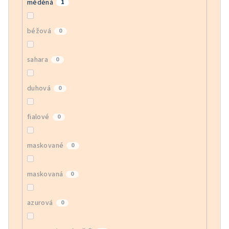
měděná
1
béžová
0
sahara
0
duhová
0
fialové
0
maskované
0
maskovaná
0
azurová
0