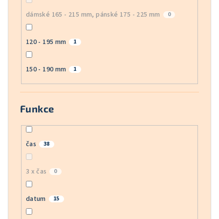
dámské 165 - 215 mm, pánské 175 - 225 mm
0
120 - 195 mm
1
150 - 190 mm
1
Funkce
čas
38
3 x čas
0
datum
15