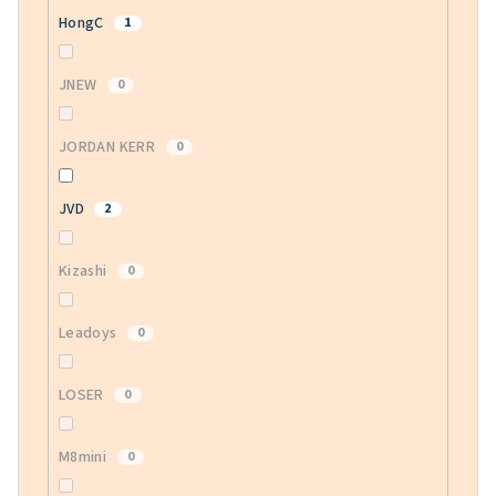
HongC
1
JNEW
0
JORDAN KERR
0
JVD
2
Kizashi
0
Leadoys
0
LOSER
0
M8mini
0