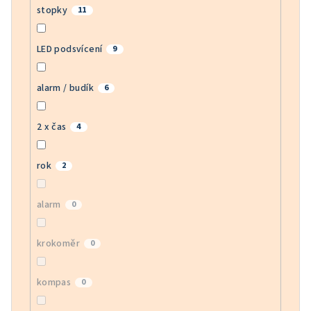
stopky
11
LED podsvícení
9
alarm / budík
6
2 x čas
4
rok
2
alarm
0
krokoměr
0
kompas
0