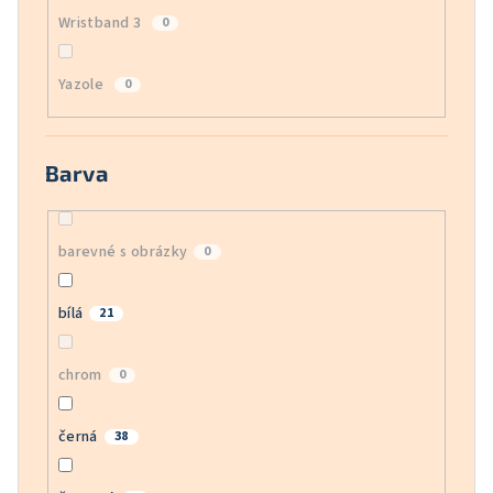
Wristband 3
0
Yazole
0
Barva
barevné s obrázky
0
bílá
21
chrom
0
černá
38