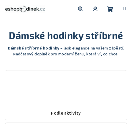
Přejít
na
obsah
Nákupní
Hledat
Přihlášení
Dámské hodinky stříbrné
košík
Dámské stříbrné hodinky
– lesk elegance na vašem zápěstí.
Nadčasový doplněk pro moderní ženu, která ví, co chce.
Podle aktivity