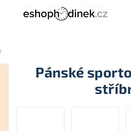
É
Pánské sporto
stříb