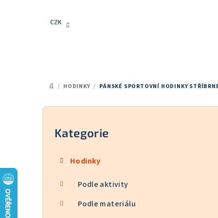
Přejít
na
CZK
obsah
/
HODINKY
/
PÁNSKÉ SPORTOVNÍ HODINKY STŘÍBRN
DOMŮ
P
o
Kategorie
Přeskočit
kategorie
s
Hodinky
t
Podle aktivity
r
a
Podle materiálu