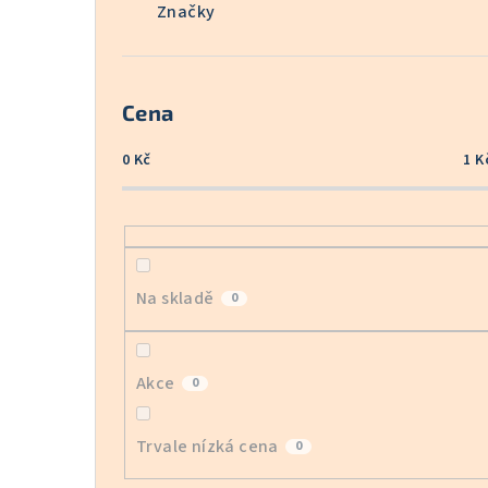
Značky
Cena
0
Kč
1
K
Na skladě
0
Akce
0
Trvale nízká cena
0