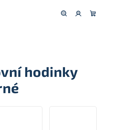
Hledat
Přihlášení
Nákupní
košík
vní hodinky
rné