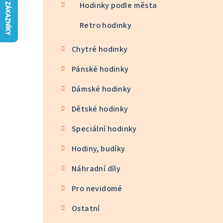
n
Hodinky podle města
n
Retro hodinky
í
Chytré hodinky
p
Pánské hodinky
a
Dámské hodinky
n
Dětské hodinky
e
Speciální hodinky
l
Hodiny, budíky
Náhradní díly
Pro nevidomé
Ostatní