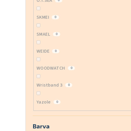
O.T.SEA
0
SKMEI
0
SMAEL
0
WEIDE
0
WOODWATCH
0
Wristband 3
0
Yazole
0
Barva