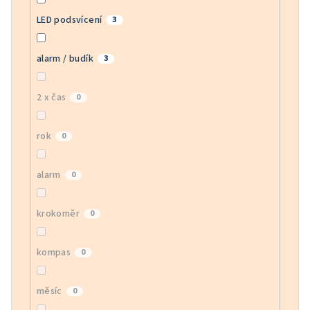
LED podsvícení
3
alarm / budík
3
2 x čas
0
rok
0
alarm
0
krokoměr
0
kompas
0
měsíc
0