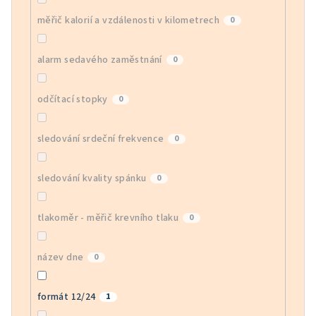
měřič kalorií a vzdálenosti v kilometrech
0
alarm sedavého zaměstnání
0
odčítací stopky
0
sledování srdeční frekvence
0
sledování kvality spánku
0
tlakoměr - měřič krevního tlaku
0
název dne
0
formát 12/24
1