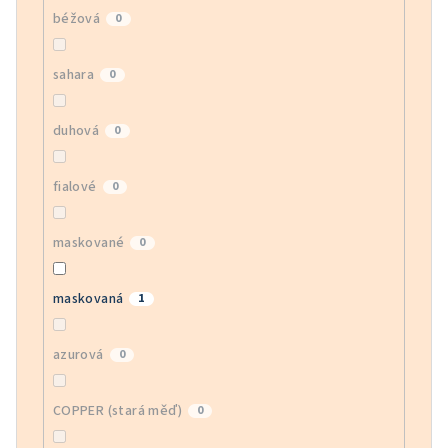
béžová
0
sahara
0
duhová
0
fialové
0
maskované
0
maskovaná
1
azurová
0
COPPER (stará měď)
0