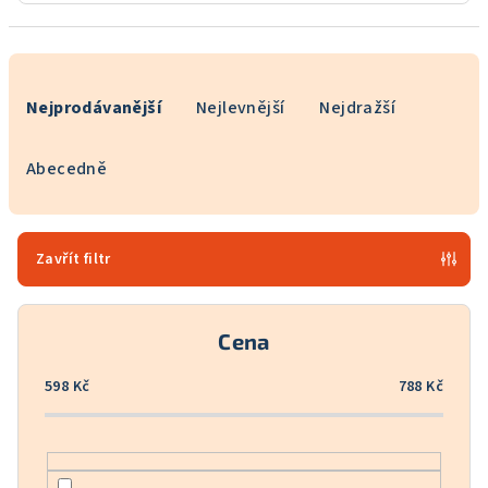
Ř
a
Nejprodávanější
Nejlevnější
Nejdražší
z
e
Abecedně
n
í
p
Zavřít filtr
r
o
Cena
d
u
598
Kč
788
Kč
k
t
ů