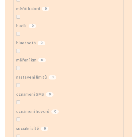
měřič kalorií
0
budík
0
bluetooth
0
měření km
0
nastavení limitů
0
oznámení SMS
0
oznámení hovorů
0
sociální sítě
0