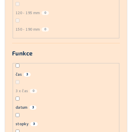
120 - 195 mm
0
150 - 190 mm
0
Funkce
čas
3
3 x čas
0
datum
3
stopky
3