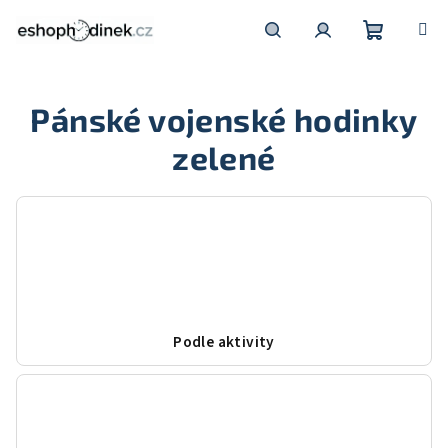
Přejít
na
obsah
Nákupní
Hledat
Přihlášení
Pánské vojenské hodinky
košík
zelené
Podle aktivity