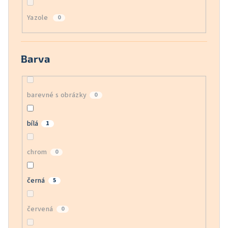
Yazole
0
Barva
barevné s obrázky
0
bílá
1
chrom
0
černá
5
červená
0