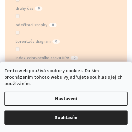
druhý čas
0
odečítací stopky
0
Lorentzův diagram
0
index zdravotního stavu HRV
0
Tento web používá soubory cookies. Dalším
monitor EGG
0
procházením tohoto webu vyjadřujete souhlas s jejich
používáním.
monitor krevního kyslíku
0
Nastavení
sledování srdeční frekvence APP
0
Souhlasím
sportovní režimy
0