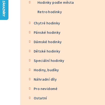
n
Hodinky podle města
n
Retro hodinky
í
Chytré hodinky
p
Pánské hodinky
a
Dámské hodinky
n
Dětské hodinky
e
Speciální hodinky
l
Hodiny, budíky
Náhradní díly
Pro nevidomé
Ostatní