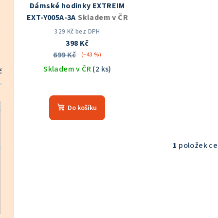
Dámské hodinky EXTREIM
r
d
EXT-Y005A-3A
Skladem v ČR
o
u
329 Kč bez DPH
398 Kč
d
k
699 Kč
(–43 %)
u
Skladem v ČR
(2 ks)
t
č
k
Průměrné
ů
hodnocení
t
Do košíku
produktu
ů
je
5,0
z
1
položek c
O
5
v
hvězdiček.
l
á
d