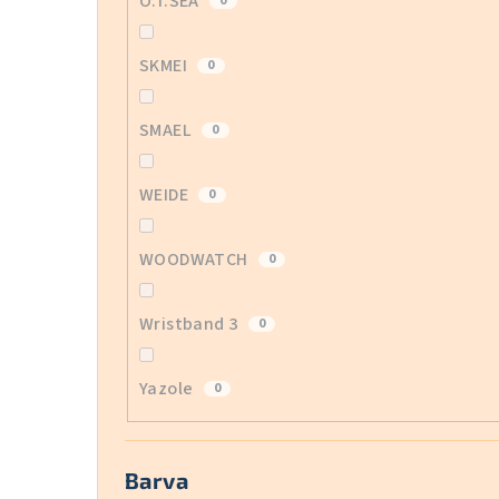
O.T.SEA
0
SKMEI
0
SMAEL
0
WEIDE
0
WOODWATCH
0
Wristband 3
0
Yazole
0
Barva