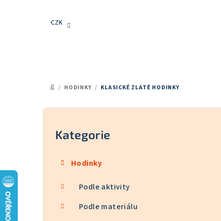
Přejít
na
CZK
obsah
/
HODINKY
/
KLASICKÉ ZLATÉ HODINKY
DOMŮ
P
o
Kategorie
Přeskočit
kategorie
s
Hodinky
t
Podle aktivity
r
a
Podle materiálu