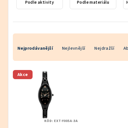
Podle aktivity
Podle materiálu
Ř
Nejprodávanější
Nejlevnější
Nejdražší
A
a
z
V
e
Akce
ý
n
p
í
i
p
s
r
KÓD:
EXT-Y005A-3A
p
o