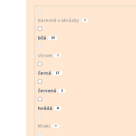
barevné s obrázky
0
bílá
13
chrom
0
černá
17
červená
1
hnědá
4
khaki
0