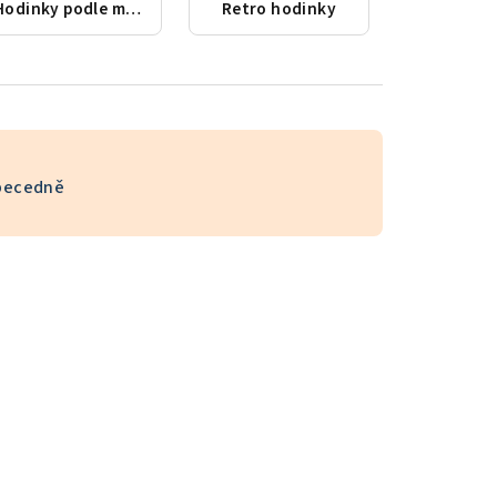
Hodinky podle města
Retro hodinky
becedně