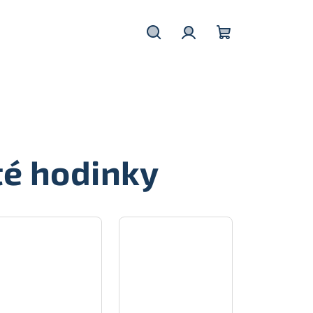
Hledat
Přihlášení
Nákupní
košík
té hodinky