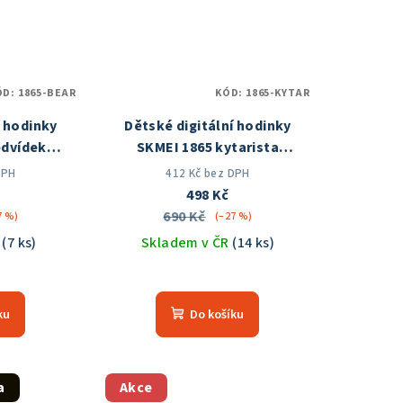
ÓD:
1865-BEAR
KÓD:
1865-KYTAR
í hodinky
Dětské digitální hodinky
edvídek
SKMEI 1865 kytarista
 ČR
Skladem v ČR
DPH
412 Kč bez DPH
498 Kč
690 Kč
7 %)
(–27 %)
R
(7 ks)
Skladem v ČR
(14 ks)
měrné
Průměrné
nocení
hodnocení
ku
Do košíku
duktu
produktu
je
5,0
z
a
Akce