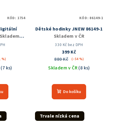
KÓD:
1754
KÓD:
86149-1
igitální
Dětské hodinky JNEW 86149-1
Skladem v
Skladem v ČR
DPH
330 Kč bez DPH
399 Kč
880 Kč
1 %)
(–54 %)
R
(7 ks)
Skladem v ČR
(8 ks)
měrné
nocení
ku
Do košíku
duktu
a
Trvale nízká cena
zdiček.