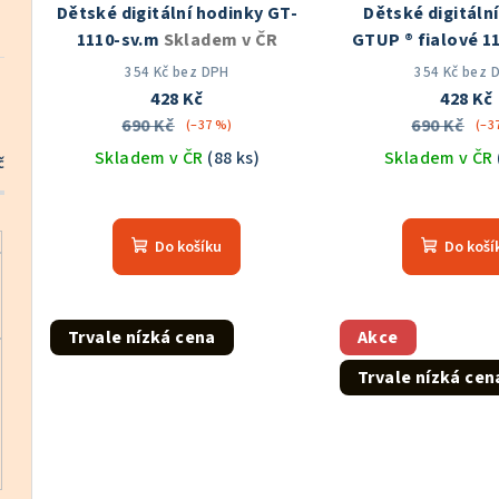
Dětské digitální hodinky GT-
Dětské digitáln
r
d
1110-sv.m
Skladem v ČR
GTUP ® fialové 1
o
Skladem v
u
354 Kč bez DPH
354 Kč bez 
428 Kč
428 Kč
d
k
690 Kč
690 Kč
(–37 %)
(–3
u
Skladem v ČR
(88 ks)
Skladem v ČR
t
č
k
Průměrné
ů
hodnocení
t
Do košíku
Do koší
produktu
ů
je
5,0
z
Trvale nízká cena
Akce
5
Trvale nízká cen
hvězdiček.