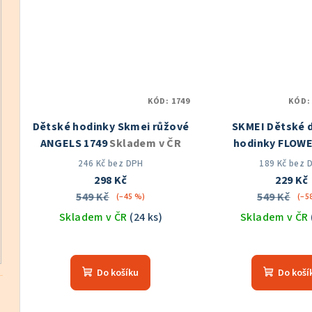
5
5
hvězdiček.
hvě
KÓD:
1749
KÓD
Dětské hodinky Skmei růžové
SKMEI Dětské d
ANGELS 1749
Skladem v ČR
hodinky FLOWE
PURPLE
Sklad
246 Kč bez DPH
189 Kč bez 
298 Kč
229 Kč
549 Kč
549 Kč
(–45 %)
(–5
Skladem v ČR
(24 ks)
Skladem v ČR
Průměrné
Prů
hodnocení
hod
Do košíku
Do koší
produktu
pro
je
je
5,0
5,0