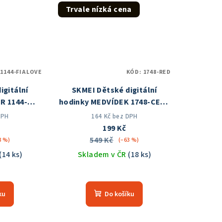
5
Trvale nízká cena
zdiček.
hvězdiček.
:
1144-FIALOVE
KÓD:
1748-RED
igitální
SKMEI Dětské digitální
R 1144-
hodinky MEDVÍDEK 1748-CERV
em v ČR
Skladem v ČR
DPH
164 Kč bez DPH
199 Kč
549 Kč
8 %)
(–63 %)
(14 ks)
Skladem v ČR
(18 ks)
měrné
Průměrné
nocení
hodnocení
ku
Do košíku
duktu
produktu
je
5,0