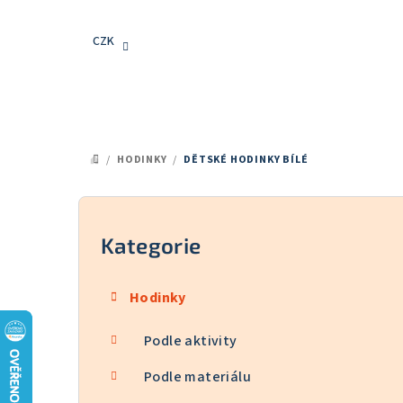
Přejít
na
CZK
obsah
/
HODINKY
/
DĚTSKÉ HODINKY BÍLÉ
DOMŮ
P
o
Kategorie
Přeskočit
kategorie
s
Hodinky
t
Podle aktivity
r
a
Podle materiálu