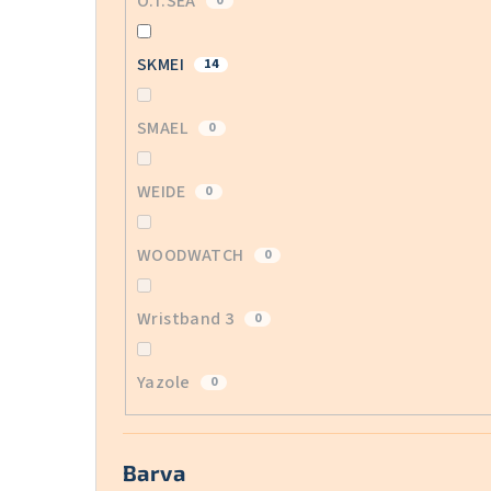
O.T.SEA
0
SKMEI
14
SMAEL
0
WEIDE
0
WOODWATCH
0
Wristband 3
0
Yazole
0
Barva