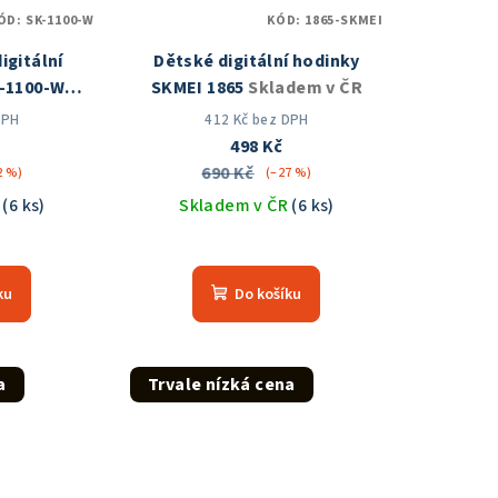
ÓD:
SK-1100-W
KÓD:
1865-SKMEI
igitální
Dětské digitální hodinky
K-1100-W
SKMEI 1865
Skladem v ČR
 ČR
DPH
412 Kč bez DPH
498 Kč
690 Kč
2 %)
(–27 %)
R
(6 ks)
Skladem v ČR
(6 ks)
měrné
Průměrné
nocení
hodnocení
ku
Do košíku
duktu
produktu
je
5,0
z
a
Trvale nízká cena
5
zdiček.
hvězdiček.