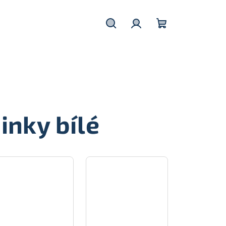
Hledat
Přihlášení
Nákupní
košík
inky bílé