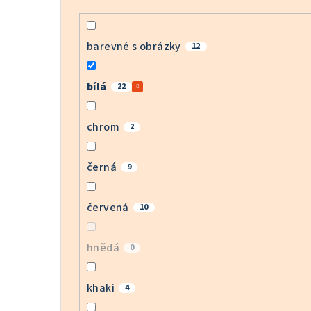
barevné s obrázky
12
bílá
22
chrom
2
černá
9
červená
10
hnědá
0
khaki
4