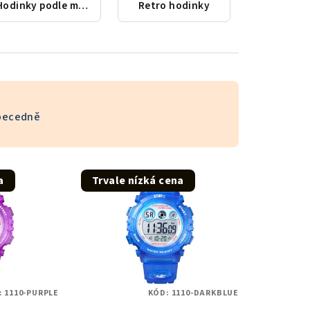
Hodinky podle města
Retro hodinky
becedně
a
Trvale nízká cena
:
1110-PURPLE
KÓD:
1110-DARKBLUE