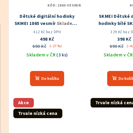
KÓD:
1865-VESMIR
K
Dětské digitální hodinky
SKMEI Dětské d
SKMEI 1865 vesmír
Skladem v
hodinky bílé S
ČR
Skladem v
412 Kč bez DPH
329 Kč bez 
498 Kč
398 Kč
690 Kč
690 Kč
(–27 %)
(–4
Skladem v ČR
(3 ks)
Skladem v Č
Průměrné
Prů
hodnocení
hod
Do košíku
Do koší
produktu
pro
je
je
5,0
5,0
z
z
Akce
Trvale nízká cen
5
5
Trvale nízká cena
hvězdiček.
hvě