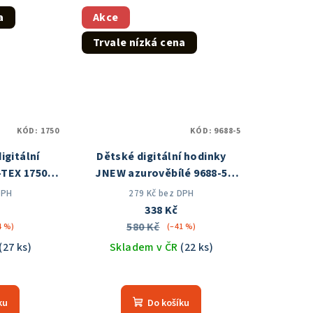
z
a
Akce
5
Trvale nízká cena
zdiček.
hvězdiček.
KÓD:
1750
KÓD:
9688-5
igitální
Dětské digitální hodinky
-TEX 1750
JNEW azurověbílé 9688-5
 ČR
Skladem v ČR
DPH
279 Kč bez DPH
338 Kč
580 Kč
4 %)
(–41 %)
(27 ks)
Skladem v ČR
(22 ks)
měrné
Průměrné
nocení
hodnocení
ku
Do košíku
duktu
produktu