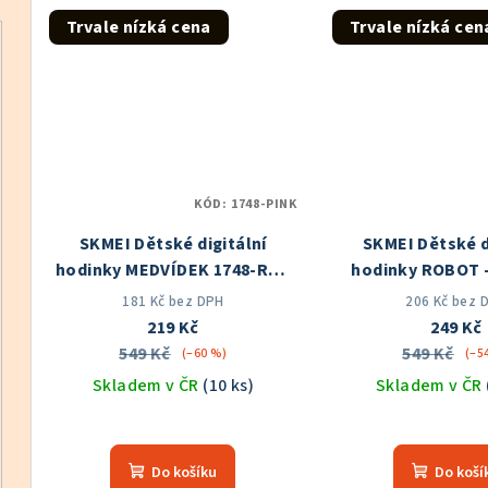
z
z
Trvale nízká cena
Trvale nízká cen
5
5
hvězdiček.
hvě
KÓD:
1748-PINK
SKMEI Dětské digitální
SKMEI Dětské d
hodinky MEDVÍDEK 1748-RUZ
hodinky ROBOT 
Skladem v ČR
Skladem v
181 Kč bez DPH
206 Kč bez 
219 Kč
249 Kč
549 Kč
549 Kč
(–60 %)
(–5
Skladem v ČR
(10 ks)
Skladem v ČR
Průměrné
Prů
hodnocení
hod
Do košíku
Do koší
produktu
pro