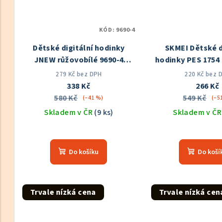
KÓD:
9690-4
Dětské digitální hodinky
SKMEI Dětské d
JNEW růžovobílé 9690-4
hodinky PES 1754
Skladem v ČR
ČR
279 Kč bez DPH
220 Kč bez 
338 Kč
266 Kč
580 Kč
549 Kč
(–41 %)
(–5
Skladem v ČR
(9 ks)
Skladem v Č
Průměrné
Prů
hodnocení
hod
Do košíku
Do koší
produktu
pro
je
je
5,0
5,0
z
z
Trvale nízká cena
Trvale nízká cen
5
5
hvězdiček.
hvě