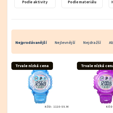
Podle aktivity
Podle materiálu
Ř
Nejprodávanější
Nejlevnější
Nejdražší
A
a
z
V
e
Trvale nízká cena
Trvale nízká cen
ý
n
p
í
i
p
s
r
KÓD:
1110-SV.M
KÓD
p
o