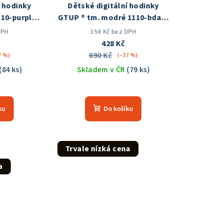
í hodinky
Dětské digitální hodinky
110-purple
GTUP ® tm. modré 1110-bdark
 ČR
Skladem v ČR
DPH
354 Kč bez DPH
428 Kč
690 Kč
7 %)
(–37 %)
(84 ks)
Skladem v ČR
(79 ks)
ku
Do košíku
Trvale nízká cena
a