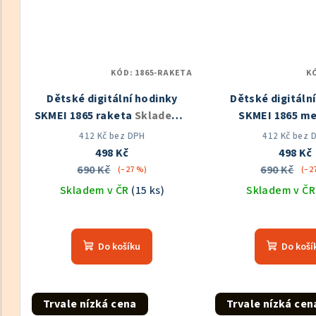
KÓD:
1865-RAKETA
K
Dětské digitální hodinky
Dětské digitáln
SKMEI 1865 raketa
Skladem v
SKMEI 1865 m
ČR
Skladem v
412 Kč bez DPH
412 Kč bez 
498 Kč
498 Kč
690 Kč
690 Kč
(–27 %)
(–2
Skladem v ČR
(15 ks)
Skladem v Č
Průměrné
Prů
hodnocení
hod
Do košíku
Do koší
produktu
pro
je
je
5,0
5,0
z
z
Trvale nízká cena
Trvale nízká cen