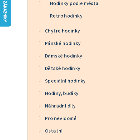
n
Hodinky podle města
n
Retro hodinky
í
Chytré hodinky
p
Pánské hodinky
a
Dámské hodinky
n
Dětské hodinky
e
Speciální hodinky
l
Hodiny, budíky
Náhradní díly
Pro nevidomé
Ostatní