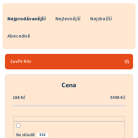
Ř
a
Nejprodávanější
Nejlevnější
Nejdražší
z
e
Abecedně
n
í
p
Zavřít filtr
r
o
Cena
d
u
188
Kč
5598
Kč
k
t
ů
Na skladě
512