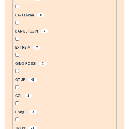
DA-Taiwan
8
DANIEL KLEIN
2
EXTREIM
2
GINO ROSSI
2
GTUP
45
GZL
3
HongC
2
JNEW
21