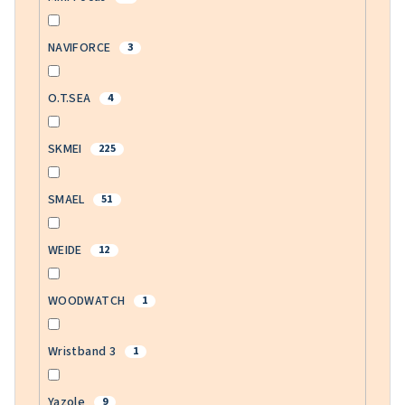
NAVIFORCE
3
O.T.SEA
4
SKMEI
225
SMAEL
51
WEIDE
12
WOODWATCH
1
Wristband 3
1
Yazole
9