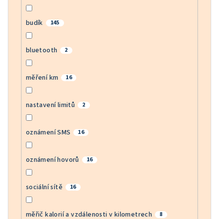
budík
145
bluetooth
2
měření km
16
nastavení limitů
2
oznámení SMS
16
oznámení hovorů
16
sociální sítě
16
měřič kalorií a vzdálenosti v kilometrech
8