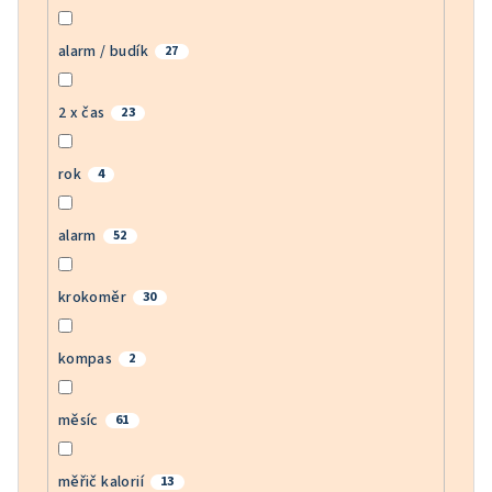
alarm / budík
27
2 x čas
23
rok
4
alarm
52
krokoměr
30
kompas
2
měsíc
61
měřič kalorií
13