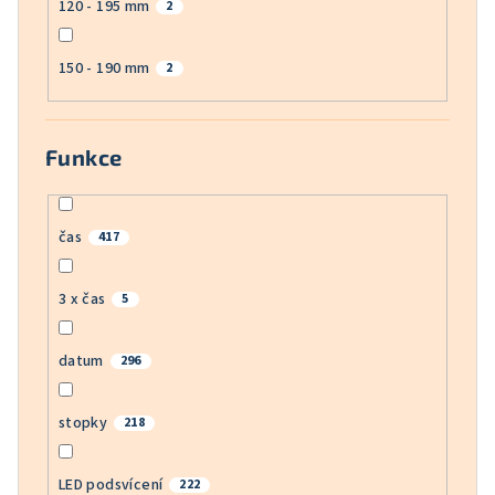
120 - 195 mm
2
150 - 190 mm
2
Funkce
čas
417
3 x čas
5
datum
296
stopky
218
LED podsvícení
222