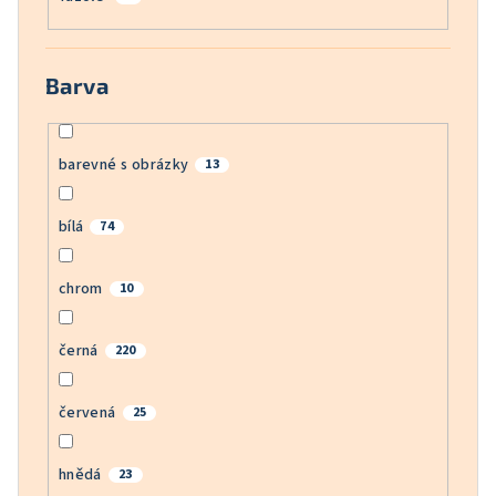
Barva
barevné s obrázky
13
bílá
74
chrom
10
černá
220
červená
25
hnědá
23