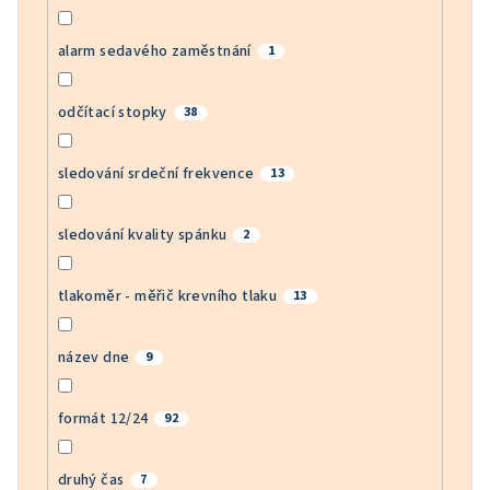
alarm sedavého zaměstnání
1
odčítací stopky
38
sledování srdeční frekvence
13
sledování kvality spánku
2
tlakoměr - měřič krevního tlaku
13
název dne
9
formát 12/24
92
druhý čas
7