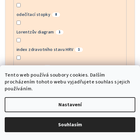
odečítací stopky
8
Lorentzův diagram
1
index zdravotního stavu HRV
1
monitor EGG
1
Tento web používá soubory cookies. Dalším
procházením tohoto webu vyjadřujete souhlas s jejich
monitor krevního kyslíku
11
používáním.
sledování srdeční frekvence APP
1
Nastavení
sportovní režimy
11
Souhlasím
GPS lokátor
3