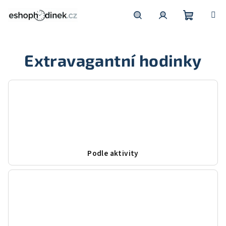
Přejít
na
obsah
Nákupní
Hledat
Přihlášení
Extravagantní hodinky
košík
Podle aktivity