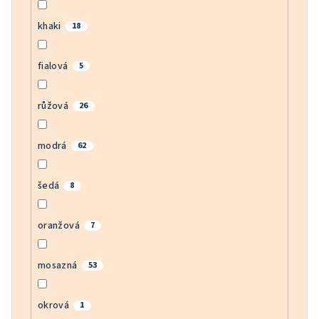
khaki
18
fialová
5
růžová
26
modrá
62
šedá
8
oranžová
7
mosazná
53
okrová
1