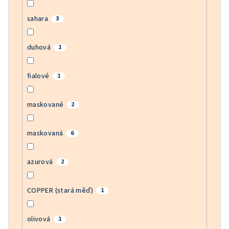
sahara
3
duhová
1
fialové
1
maskované
2
maskovaná
6
azurová
2
COPPER (stará měď)
1
olivová
1