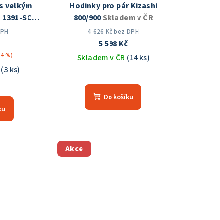
s velkým
Hodinky pro pár Kizashi
 1391-SCF
800/900
Skladem v ČR
 ČR
DPH
4 626 Kč bez DPH
5 598 Kč
44 %)
Skladem v ČR
(14 ks)
R
(3 ks)
Průměrné
měrné
hodnocení
Do košíku
nocení
produktu
ku
duktu
je
5,0
z
5
Akce
hvězdiček.
zdiček.