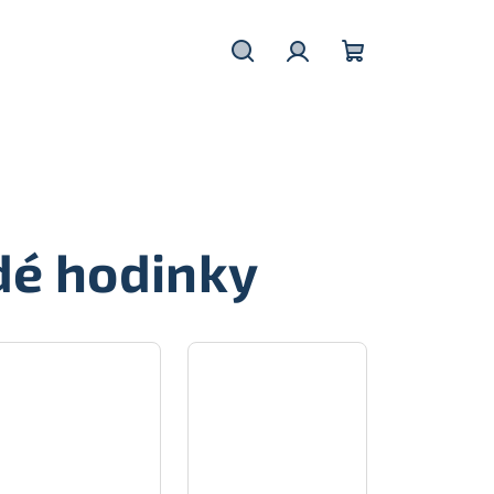
Hledat
Přihlášení
Nákupní
košík
dé hodinky