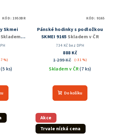
KÓD:
1953BR
KÓD:
9165
y Skmei
Pánské hodinky s podložkou
R
Skladem v
SKMEI 9165
Skladem v ČR
DPH
734 Kč bez DPH
888 Kč
1 299 Kč
47 %)
(–31 %)
R
(5 ks)
Skladem v ČR
(7 ks)
měrné
Průměrné
nocení
hodnocení
ku
Do košíku
duktu
produktu
je
5,0
z
a
Akce
5
Trvale nízká cena
zdiček.
hvězdiček.