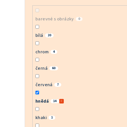
barevné s obrázky
0
bílá
20
chrom
4
černá
60
červená
7
hnědá
14
khaki
1