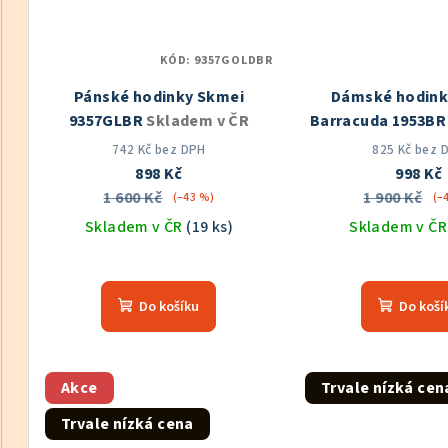
KÓD:
9357GOLDBR
Pánské hodinky Skmei
Dámské hodink
9357GLBR
Skladem v ČR
Barracuda 1953B
ČR
742 Kč bez DPH
825 Kč bez 
898 Kč
998 Kč
1 600 Kč
1 900 Kč
(–43 %)
(–
Skladem v ČR
(19 ks)
Skladem v Č
Průměrné
Prů
hodnocení
hod
Do košíku
Do koší
produktu
pro
je
je
5,0
5,0
z
z
Akce
Trvale nízká cen
5
5
Trvale nízká cena
hvězdiček.
hvě