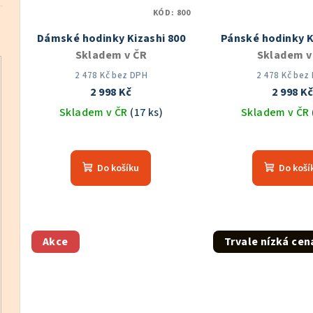
KÓD:
800
Dámské hodinky Kizashi 800
Pánské hodinky K
Skladem v ČR
Skladem v
2 478 Kč bez DPH
2 478 Kč bez
2 998 Kč
2 998 K
Skladem v ČR
(17 ks)
Skladem v ČR
Průměrné
Prů
hodnocení
hod
Do košíku
Do koší
produktu
pro
je
je
5,0
5,0
z
z
5
5
Akce
Trvale nízká cen
hvězdiček.
hvě