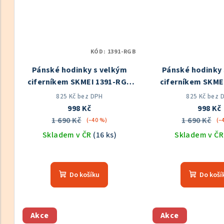
KÓD:
1391-RGB
Pánské hodinky s velkým
Pánské hodinky 
ciferníkem SKMEI 1391-RGB
ciferníkem SKME
Skladem v ČR
Skladem v
825 Kč bez DPH
825 Kč bez 
998 Kč
998 Kč
1 690 Kč
1 690 Kč
(–40 %)
(–
Skladem v ČR
(16 ks)
Skladem v Č
Průměrné
Prů
hodnocení
hod
Do košíku
Do koší
produktu
pro
je
je
5,0
5,0
z
z
Akce
Akce