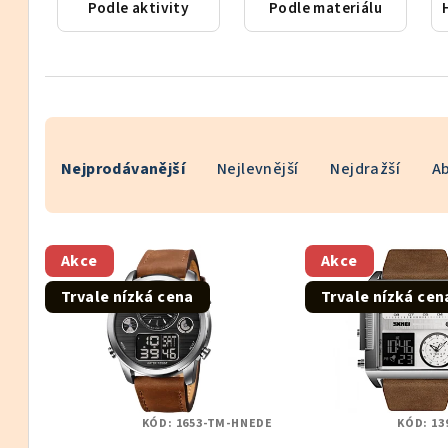
Podle aktivity
Podle materiálu
Ř
Nejprodávanější
Nejlevnější
Nejdražší
A
a
z
V
e
Akce
Akce
ý
n
Trvale nízká cena
Trvale nízká cen
p
í
i
p
s
r
KÓD:
1653-TM-HNEDE
KÓD:
13
p
o