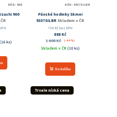
KÓD:
900
KÓD:
9357SILBR
izashi 900
Pánské hodinky Skmei
 ČR
9357SILBR
Skladem v ČR
 DPH
734 Kč bez DPH
č
888 Kč
1 600 Kč
(–44 %)
(16 ks)
Skladem v ČR
(10 ks)
měrné
nocení
Průměrné
ku
duktu
hodnocení
Do košíku
produktu
je
5,0
z
a
Trvale nízká cena
zdiček.
5
hvězdiček.