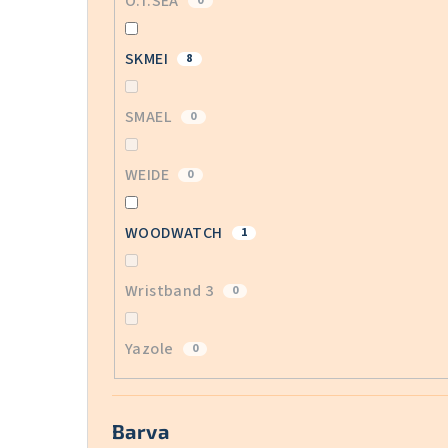
O.T.SEA
0
SKMEI
8
SMAEL
0
WEIDE
0
WOODWATCH
1
Wristband 3
0
Yazole
0
Barva