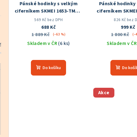
Pánské hodinky s velkým
Pánské hodinky 
r
d
ciferníkem SKMEI 1653-TMHN
ciferníkem SKMEI
o
Skladem v ČR
Skladem v
u
569 Kč bez DPH
826 Kč bez 
688 Kč
999 Kč
d
k
1 889 Kč
1 800 Kč
(–63 %)
(–
u
Skladem v ČR
(6 ks)
Skladem v Č
t
č
k
Průměrné
Prů
ů
hodnocení
hod
t
Do košíku
Do koší
produktu
pro
ů
je
je
5,0
5,0
z
z
Akce
5
5
hvězdiček.
hvě