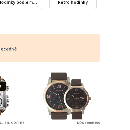
Hodinky podle města
Retro hodinky
becedně
a
91-SIL-COFFEE
KÓD:
900/800