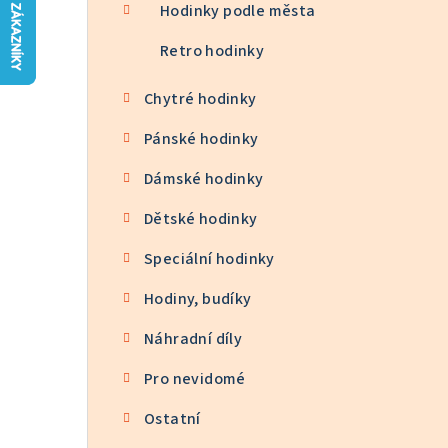
n
Hodinky podle města
n
Retro hodinky
í
Chytré hodinky
p
Pánské hodinky
a
Dámské hodinky
n
Dětské hodinky
e
Speciální hodinky
l
Hodiny, budíky
Náhradní díly
Pro nevidomé
Ostatní