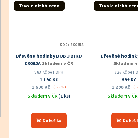
5
5
Trvale nízká cena
Trvale nízká cen
hvězdiček.
hvě
KÓD:
ZX065A
Dřevěné hodinky BOBO BIRD
Dřevěné hodink
ZX065A
Skladem v ČR
Skladem v
983 Kč bez DPH
826 Kč bez 
1 190 Kč
999 Kč
1 690 Kč
1 290 Kč
(–29 %)
(–
Skladem v ČR
(1 ks)
Skladem v Č
Průměrné
Prů
hodnocení
hod
Do košíku
Do koší
produktu
pro
je
je
5,0
5,0