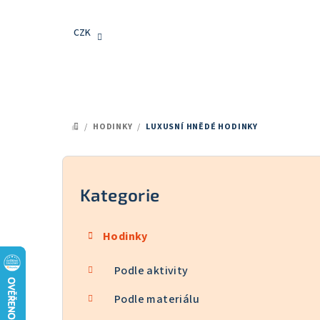
Přejít
na
CZK
obsah
/
HODINKY
/
LUXUSNÍ HNĚDÉ HODINKY
DOMŮ
P
o
Kategorie
Přeskočit
kategorie
s
Hodinky
t
Podle aktivity
r
a
Podle materiálu