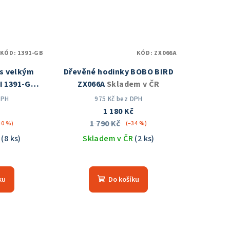
KÓD:
1391-GB
KÓD:
ZX066A
s velkým
Dřevěné hodinky BOBO BIRD
I 1391-GB
ZX066A
Skladem v ČR
 ČR
DPH
975 Kč bez DPH
1 180 Kč
1 790 Kč
40 %)
(–34 %)
R
(8 ks)
Skladem v ČR
(2 ks)
měrné
Průměrné
nocení
hodnocení
ku
Do košíku
duktu
produktu
je
5,0
z