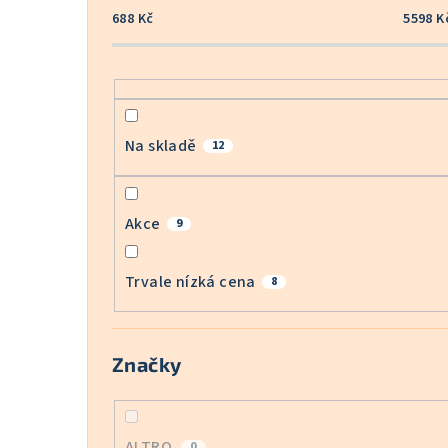
688
Kč
5598
K
Na skladě
12
Akce
9
Trvale nízká cena
8
Značky
ALTRO
0