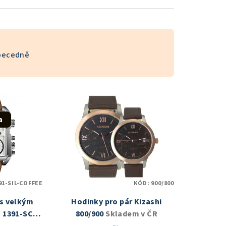
becedně
a
91-SIL-COFFEE
KÓD:
900/800
s velkým
Hodinky pro pár Kizashi
 1391-SCF
800/900
Skladem v ČR