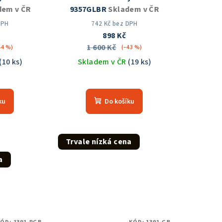
dem v ČR
9357GLBR
Skladem v ČR
DPH
742 Kč bez DPH
898 Kč
1 600 Kč
44 %)
(–43 %)
(10 ks)
Skladem v ČR
(19 ks)
měrné
Průměrné
nocení
hodnocení
ku
Do košíku
duktu
produktu
je
5,0
z
Trvale nízká cena
5
a
zdiček.
hvězdiček.