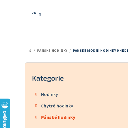
Přejít
na
CZK
obsah
/
PÁNSKÉ HODINKY
/
PÁNSKÉ MÓDNÍ HODINKY HNĚD
DOMŮ
P
o
Kategorie
Přeskočit
kategorie
s
Hodinky
t
Chytré hodinky
r
Pánské hodinky
a