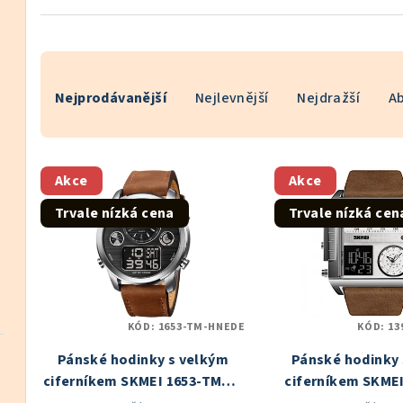
Ř
Nejprodávanější
Nejlevnější
Nejdražší
A
a
z
V
e
Akce
Akce
ý
n
Trvale nízká cena
Trvale nízká cen
p
í
i
p
s
r
KÓD:
1653-TM-HNEDE
KÓD:
13
p
o
Pánské hodinky s velkým
Pánské hodinky 
r
d
ciferníkem SKMEI 1653-TMHN
ciferníkem SKMEI