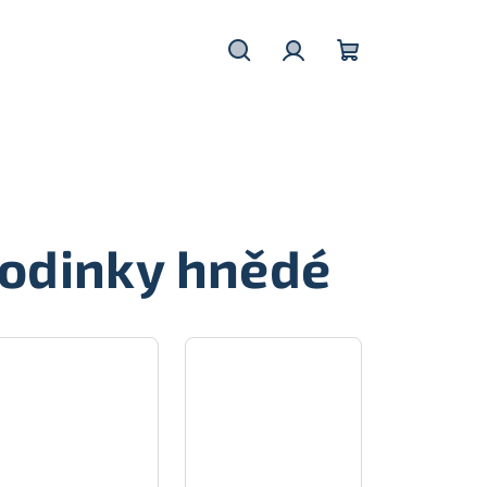
Hledat
Přihlášení
Nákupní
košík
odinky hnědé