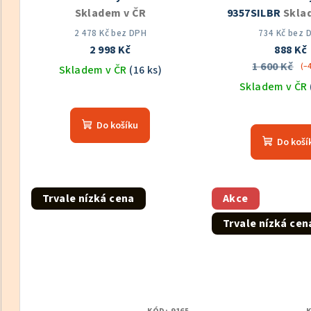
Skladem v ČR
9357SILBR
Skla
2 478 Kč bez DPH
734 Kč bez 
2 998 Kč
888 Kč
1 600 Kč
(–
Skladem v ČR
(16 ks)
Skladem v ČR
Průměrné
hodnocení
Prů
Do košíku
produktu
hod
Do koší
je
pro
5,0
je
z
5,0
5
z
Trvale nízká cena
Akce
hvězdiček.
5
Trvale nízká cen
hvě