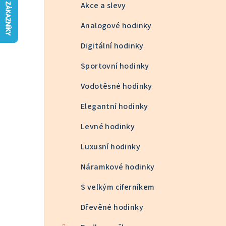
n
Akce a slevy
n
Analogové hodinky
í
Digitální hodinky
p
Sportovní hodinky
a
Vodotěsné hodinky
n
Elegantní hodinky
e
Levné hodinky
l
Luxusní hodinky
Náramkové hodinky
S velkým ciferníkem
Dřevěné hodinky