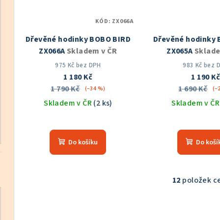
KÓD:
ZX066A
Dřevěné hodinky BOBO BIRD
Dřevěné hodinky
ZX066A
Skladem v ČR
ZX065A
Sklade
975 Kč bez DPH
983 Kč bez 
1 180 Kč
1 190 K
1 790 Kč
1 690 Kč
(–34 %)
(–
Skladem v ČR
(2 ks)
Skladem v Č
Průměrné
Prů
hodnocení
hod
Do košíku
Do koší
produktu
pro
je
je
5,0
5,0
z
z
12
položek c
O
5
5
v
hvězdiček.
hvě
l