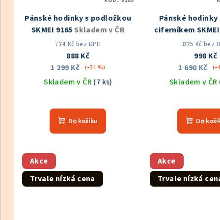
KÓD:
9165
Pánské hodinky s podložkou
Pánské hodinky 
SKMEI 9165
Skladem v ČR
ciferníkem SKME
Skladem v
734 Kč bez DPH
825 Kč bez 
888 Kč
998 Kč
1 299 Kč
1 690 Kč
(–31 %)
(–
Skladem v ČR
(7 ks)
Skladem v ČR
Průměrné
Prů
hodnocení
hod
Do košíku
Do koší
produktu
pro
je
je
5,0
5,0
z
z
Akce
Akce
5
5
Trvale nízká cena
Trvale nízká cen
hvězdiček.
hvě