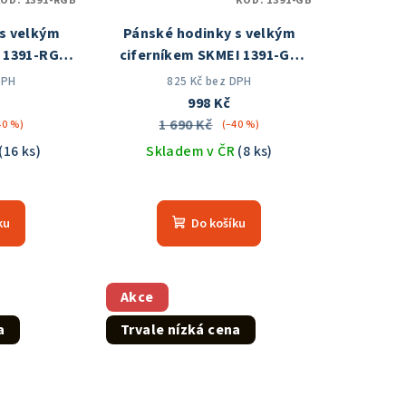
KÓD:
1391-RGB
KÓD:
1391-GB
s velkým
Pánské hodinky s velkým
I 1391-RGB
ciferníkem SKMEI 1391-GB
 ČR
Skladem v ČR
DPH
825 Kč bez DPH
998 Kč
1 690 Kč
40 %)
(–40 %)
(16 ks)
Skladem v ČR
(8 ks)
měrné
Průměrné
nocení
hodnocení
ku
Do košíku
duktu
produktu
je
5,0
z
Akce
5
a
Trvale nízká cena
zdiček.
hvězdiček.