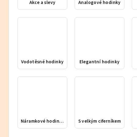
Akce a slevy
Analogové hodinky
Vodotěsné hodinky
Elegantní hodinky
Náramkové hodinky
S velkým ciferníkem