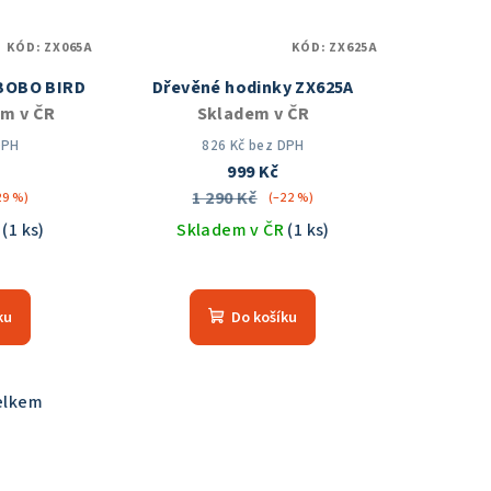
KÓD:
ZX065A
KÓD:
ZX625A
 BOBO BIRD
Dřevěné hodinky ZX625A
m v ČR
Skladem v ČR
DPH
826 Kč bez DPH
č
999 Kč
1 290 Kč
29 %)
(–22 %)
R
(1 ks)
Skladem v ČR
(1 ks)
měrné
Průměrné
nocení
hodnocení
ku
Do košíku
duktu
produktu
je
5,0
z
elkem
5
zdiček.
hvězdiček.