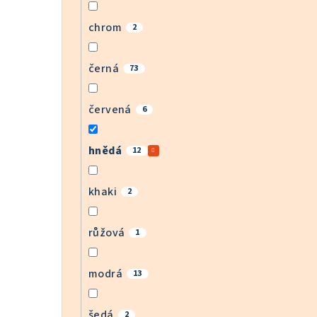
chrom
2
černá
73
červená
6
hnědá
12
khaki
2
růžová
1
modrá
13
šedá
2