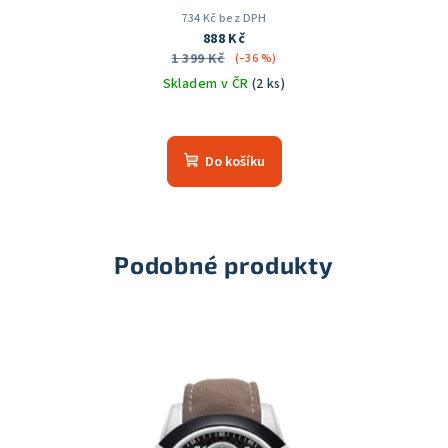
734 Kč bez DPH
888 Kč
1 399 Kč
(–36 %)
Skladem v ČR
(2 ks)
Průměrné
hodnocení
produktu
Do košíku
je
5,0
z
5
hvězdiček.
Podobné produkty