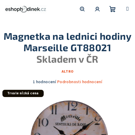
Přejít
na
obsah
Nákupní
Hledat
Přihlášení
Magnetka na lednici hodiny
košík
Marseille GT88021
Skladem v ČR
ALTRO
Průměrné
1 hodnocení
Podrobnosti hodnocení
hodnocení
Trvale nízká cena
produktu
je
5,0
z
5
hvězdiček.