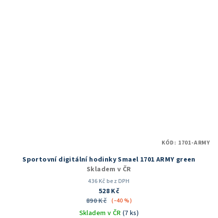
hvězdiček.
KÓD:
1701-ARMY
Sportovní digitální hodinky Smael 1701 ARMY green
Skladem v ČR
436 Kč bez DPH
528 Kč
890 Kč
(–40 %)
Skladem v ČR
(7 ks)