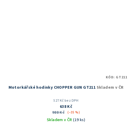
KÓD:
GT211
Motorkářské hodinky CHOPPER GUN GT211
Skladem v ČR
527 Kč bez DPH
638 Kč
988 Kč
(–35 %)
Skladem v ČR
(19 ks)
Průměrné