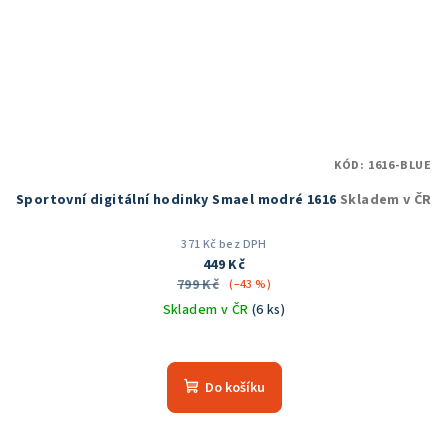
KÓD:
1616-BLUE
Sportovní digitální hodinky Smael modré 1616
Skladem v ČR
371 Kč bez DPH
449 Kč
799 Kč
(–43 %)
Skladem v ČR
(6 ks)
Průměrné
hodnocení
produktu
Do košíku
je
5,0
z