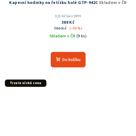
Kapesní hodinky na řetízku holé GTP-942C
Skladem v ČR
321 Kč bez DPH
388 Kč
790 Kč
(–50 %)
Skladem v ČR
(9 ks)
Do košíku
Trvale nízká cena