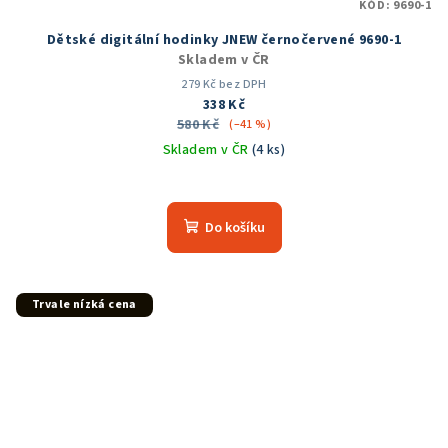
KÓD:
9690-1
Dětské digitální hodinky JNEW černočervené 9690-1
Skladem v ČR
279 Kč bez DPH
338 Kč
580 Kč
(–41 %)
Skladem v ČR
(4 ks)
Průměrné
hodnocení
produktu
Do košíku
je
5,0
z
5
Trvale nízká cena
hvězdiček.