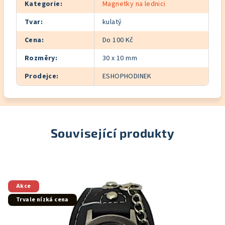
Kategorie
:
Magnetky na lednici
Tvar
:
kulatý
Cena
:
Do 100 Kč
Rozměry
:
30 x 10 mm
Prodejce
:
ESHOPHODINEK
Související produkty
Akce
Trvale nízká cena