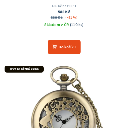
486 Kč bez DPH
588 Kč
860 Kč
(–31 %)
Skladem v ČR
(110 ks)
Průměrné
hodnocení
produktu
Do košíku
je
5,0
z
5
Trvale nízká cena
hvězdiček.