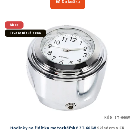
Do košíku
je
5,0
z
5
Akce
hvězdiček.
Trvale nízká cena
KÓD:
ZT-666W
Hodinky na řidítka motorkářské ZT-666W
Skladem v ČR