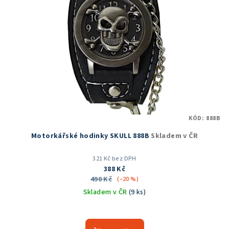
KÓD:
888B
Motorkářské hodinky SKULL 888B
Skladem v ČR
321 Kč bez DPH
388 Kč
490 Kč
(–20 %)
Skladem v ČR
(9 ks)
Průměrné
hodnocení
produktu