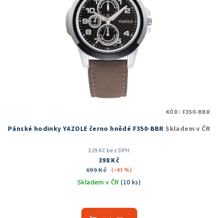
KÓD:
F350-BBR
Pánské hodinky YAZOLE černo hnědé F350-BBR
Skladem v ČR
329 Kč bez DPH
398 Kč
699 Kč
(–43 %)
Skladem v ČR
(10 ks)