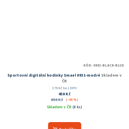
KÓD:
0931-BLACK-BLUE
Sportovní digitální hodinky Smael 0931-modré
Skladem v
ČR
379 Kč bez DPH
458 Kč
890 Kč
(–48 %)
Skladem v ČR
(8 ks)
Průměrné
hodnocení
produktu