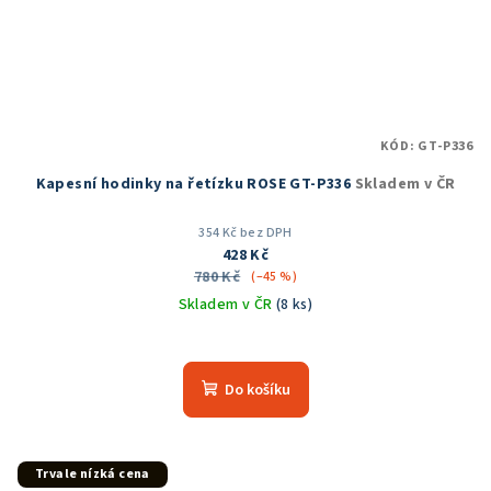
KÓD:
GT-P336
Kapesní hodinky na řetízku ROSE GT-P336
Skladem v ČR
354 Kč bez DPH
428 Kč
780 Kč
(–45 %)
Skladem v ČR
(8 ks)
Průměrné
hodnocení
produktu
Do košíku
je
5,0
z
5
Trvale nízká cena