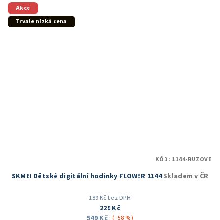
5
Akce
hvězdiček.
Trvale nízká cena
KÓD:
1144-RUZOVE
SKMEI Dětské digitální hodinky FLOWER 1144
Skladem v ČR
189 Kč bez DPH
229 Kč
549 Kč
(–58 %)