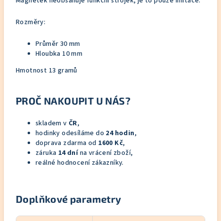
Magnetek neobsahuje funkční strojek, je to pouze imitace.
Rozměry:
Průměr 30 mm
Hloubka 10 mm
Hmotnost 13 gramů
PROČ NAKOUPIT U NÁS?
skladem v
ČR
,
hodinky odesíláme do
24 hodin
,
doprava zdarma od
1600 Kč
,
záruka
14 dní
na vrácení zboží,
reálné hodnocení zákazníky.
Doplňkové parametry