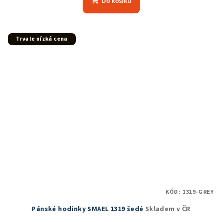
Do košíku
je
5,0
z
5
Trvale nízká cena
hvězdiček.
KÓD:
1319-GREY
Pánské hodinky SMAEL 1319 šedé
Skladem v ČR