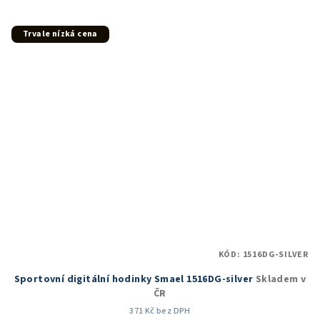
Trvale nízká cena
KÓD:
1516DG-SILVER
Sportovní digitální hodinky Smael 1516DG-silver
Skladem v
ČR
371 Kč bez DPH