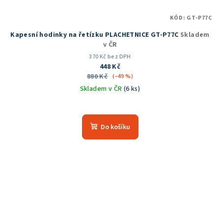
KÓD:
GT-P77C
Kapesní hodinky na řetízku PLACHETNICE GT-P77C
Skladem
v ČR
370 Kč bez DPH
448 Kč
880 Kč
(–49 %)
Skladem v ČR
(6 ks)
Průměrné
hodnocení
produktu
Do košíku
je
5,0
z
5
hvězdiček.