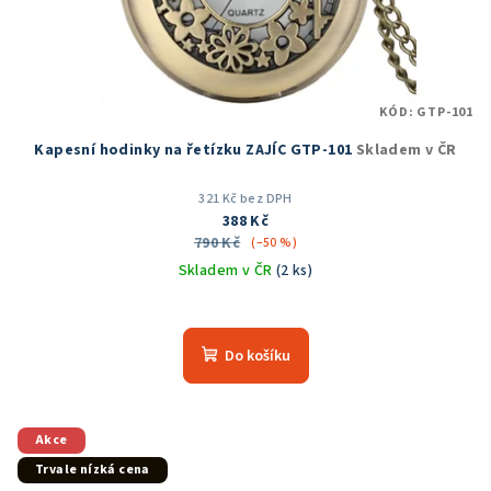
KÓD:
GTP-101
Kapesní hodinky na řetízku ZAJÍC GTP-101
Skladem v ČR
321 Kč bez DPH
388 Kč
790 Kč
(–50 %)
Skladem v ČR
(2 ks)
Průměrné
hodnocení
produktu
Do košíku
je
5,0
z
5
Akce
hvězdiček.
Trvale nízká cena