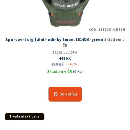
KÓD:
1516DG-GREEN
Sportovní digitální hodinky Smael 1516DG-green
Skladem v
ČR
371 Kč bez DPH
449 Kč
839 Kč
(–46 %)
Skladem v ČR
(6 ks)
Průměrné
hodnocení
produktu
Do košíku
je
5,0
z
5
Trvale nízká cena
hvězdiček.