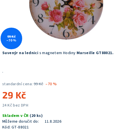
99 Kč
–70 %
Suvenýr na lednici
s magnetem Hodiny
Marseille GT88021
.
.
standardní cena:
99 Kč
–70 %
29 Kč
24 Kč bez DPH
Měrná
Skladem v ČR
(20 ks)
cena:
Můžeme doručit do:
11.8.2026
Kód:
GT-88021