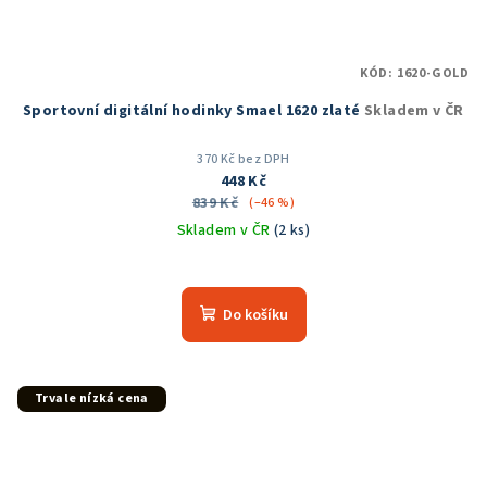
KÓD:
1620-GOLD
Sportovní digitální hodinky Smael 1620 zlaté
Skladem v ČR
370 Kč bez DPH
448 Kč
839 Kč
(–46 %)
Skladem v ČR
(2 ks)
Průměrné
hodnocení
produktu
Do košíku
je
5,0
z
5
Trvale nízká cena
hvězdiček.