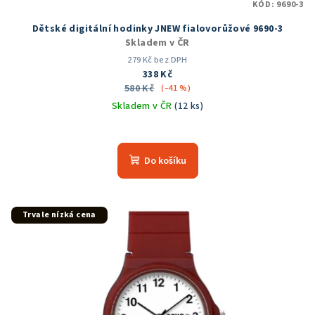
KÓD:
9690-3
Dětské digitální hodinky JNEW fialovorůžové 9690-3
Skladem v ČR
279 Kč bez DPH
338 Kč
580 Kč
(–41 %)
Skladem v ČR
(12 ks)
Průměrné
hodnocení
produktu
Do košíku
je
5,0
z
5
Trvale nízká cena
hvězdiček.