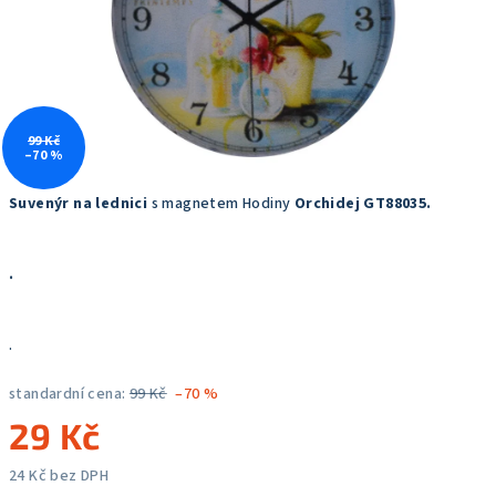
99 Kč
–70 %
Suvenýr na lednici
s magnetem Hodiny
Orchidej GT88035
.
.
.
standardní cena:
99 Kč
–70 %
29 Kč
24 Kč bez DPH