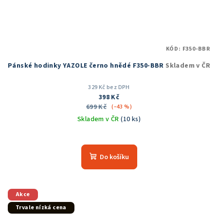
KÓD:
F350-BBR
Pánské hodinky YAZOLE černo hnědé F350-BBR
Skladem v ČR
329 Kč bez DPH
398 Kč
699 Kč
(–43 %)
Skladem v ČR
(10 ks)
Do košíku
Akce
Trvale nízká cena