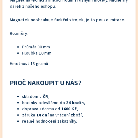
Magnet na lednici s imitací hodin s různými motivy. Nádherný
dárek z našeho eshopu.
Magnetek neobsahuje funkční strojek, je to pouze imitace.
Rozměry:
Průměr 30 mm
Hloubka 10 mm
Hmotnost 13 gramů
PROČ NAKOUPIT U NÁS?
skladem v
ČR
,
hodinky odesíláme do
24 hodin
,
doprava zdarma od
1600 Kč
,
záruka
14 dní
na vrácení zboží,
reálné hodnocení zákazníky.