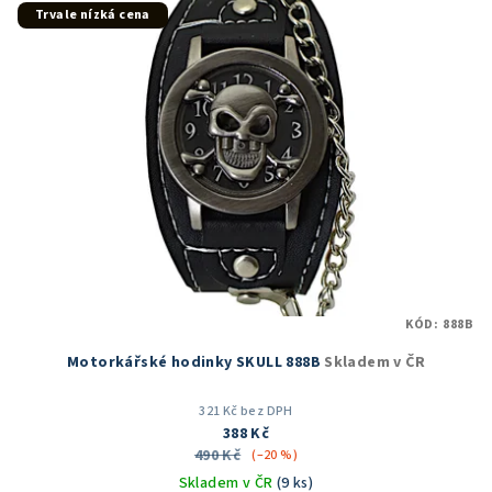
Trvale nízká cena
KÓD:
888B
Motorkářské hodinky SKULL 888B
Skladem v ČR
321 Kč bez DPH
388 Kč
490 Kč
(–20 %)
Skladem v ČR
(9 ks)