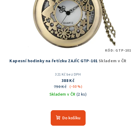
KÓD:
GTP-101
Kapesní hodinky na řetízku ZAJÍC GTP-101
Skladem v ČR
321 Kč bez DPH
388 Kč
790 Kč
(–50 %)
Skladem v ČR
(2 ks)
Průměrné
hodnocení
produktu
Do košíku
je
5,0
z