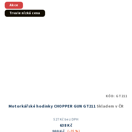
5
Akce
hvězdiček.
Trvale nízká cena
KÓD:
GT211
Motorkářské hodinky CHOPPER GUN GT211
Skladem v ČR
527 Kč bez DPH
638 Kč
988 Kč
(–35 %)