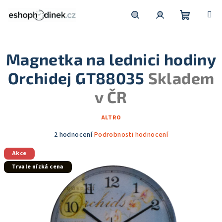
Přejít
na
obsah
Nákupní
Hledat
Přihlášení
Magnetka na lednici hodiny
košík
Orchidej GT88035
Skladem
v ČR
ALTRO
Průměrné
2 hodnocení
Podrobnosti hodnocení
hodnocení
Akce
produktu
je
Trvale nízká cena
5,0
z
5
hvězdiček.