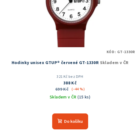
KÓD:
GT-1330R
Hodinky unisex GTUP® červené GT-1330R
Skladem v ČR
321 Kč bez DPH
388 Kč
699 Kč
(–44 %)
Skladem v ČR
(15 ks)
Do košíku