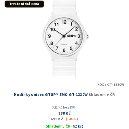
Trvale nízká cena
KÓD:
GT-1330W
Hodinky unisex GTUP® EMO GT-1330W
Skladem v ČR
321 Kč bez DPH
388 Kč
699 Kč
(–44 %)
Skladem v ČR
(62 ks)