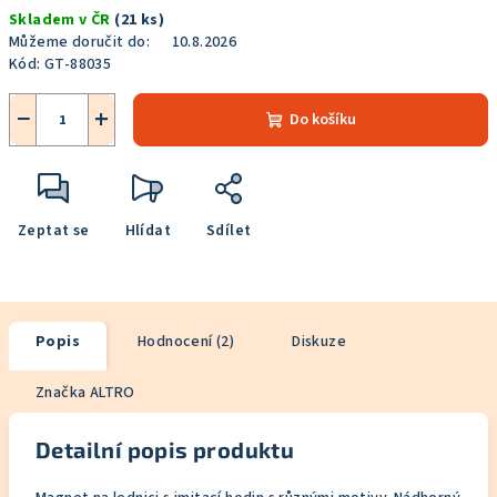
Měrná
Skladem v ČR
(21 ks)
cena:
Můžeme doručit do:
10.8.2026
Kód:
GT-88035
−
+
Do košíku
Zeptat se
Hlídat
Sdílet
Popis
Hodnocení (2)
Diskuze
Značka
ALTRO
Detailní popis produktu