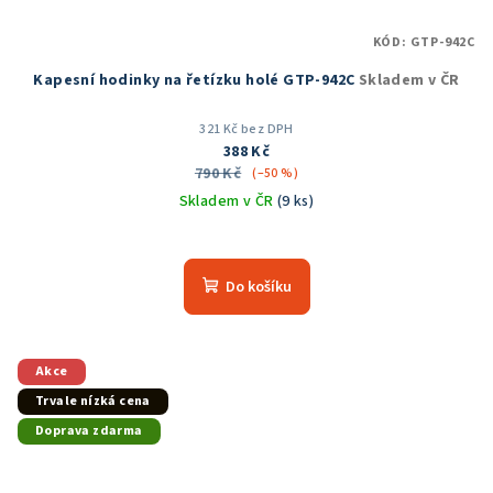
KÓD:
GTP-942C
Kapesní hodinky na řetízku holé GTP-942C
Skladem v ČR
321 Kč bez DPH
388 Kč
790 Kč
(–50 %)
Skladem v ČR
(9 ks)
Do košíku
Akce
Trvale nízká cena
Doprava zdarma