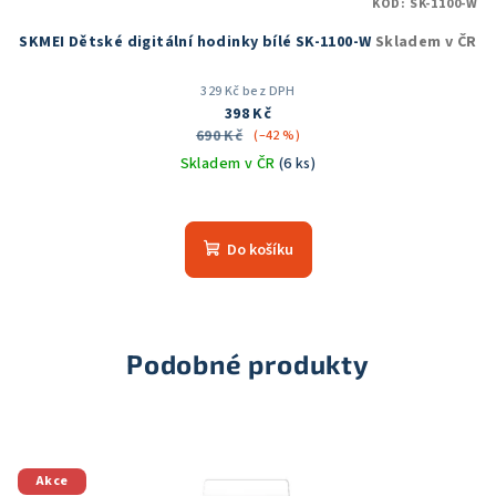
KÓD:
SK-1100-W
SKMEI Dětské digitální hodinky bílé SK-1100-W
Skladem v ČR
329 Kč bez DPH
398 Kč
690 Kč
(–42 %)
Skladem v ČR
(6 ks)
Průměrné
hodnocení
produktu
Do košíku
je
5,0
z
5
hvězdiček.
Podobné produkty
Akce