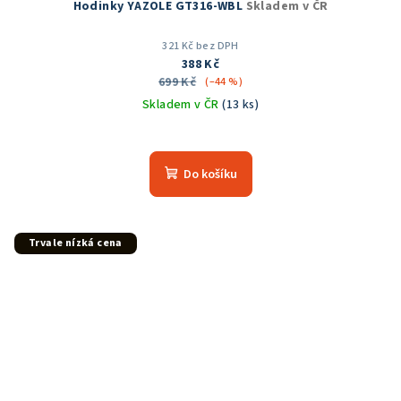
Hodinky YAZOLE GT316-WBL
Skladem v ČR
321 Kč bez DPH
388 Kč
699 Kč
(–44 %)
Skladem v ČR
(13 ks)
Do košíku
Trvale nízká cena