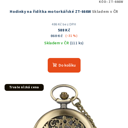
KÓD:
ZT-666W
Hodinky na řidítka motorkářské ZT-666W
Skladem v ČR
486 Kč bez DPH
588 Kč
860 Kč
(–31 %)
Skladem v ČR
(111 ks)
Průměrné
hodnocení
produktu
Do košíku
je
5,0
z
5
Trvale nízká cena
hvězdiček.