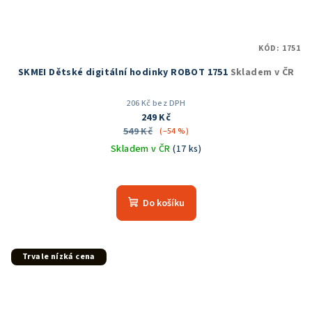
KÓD:
1751
SKMEI Dětské digitální hodinky ROBOT 1751
Skladem v ČR
206 Kč bez DPH
249 Kč
549 Kč
(–54 %)
Skladem v ČR
(17 ks)
Průměrné
hodnocení
produktu
Do košíku
je
5,0
z
5
Trvale nízká cena
hvězdiček.