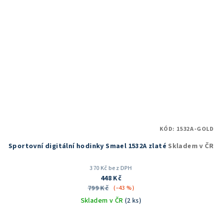
KÓD:
1532A-GOLD
Sportovní digitální hodinky Smael 1532A zlaté
Skladem v ČR
370 Kč bez DPH
448 Kč
799 Kč
(–43 %)
Skladem v ČR
(2 ks)
Průměrné