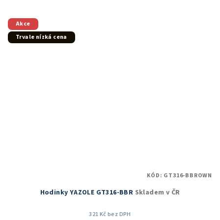
5,0
z
5
Akce
hvězdiček.
Trvale nízká cena
KÓD:
GT316-BBROWN
Hodinky YAZOLE GT316-BBR
Skladem v ČR
321 Kč bez DPH