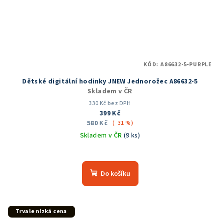
KÓD:
A86632-5-PURPLE
Dětské digitální hodinky JNEW Jednorožec A86632-5
Skladem v ČR
330 Kč bez DPH
399 Kč
580 Kč
(–31 %)
Skladem v ČR
(9 ks)
Do košíku
Trvale nízká cena