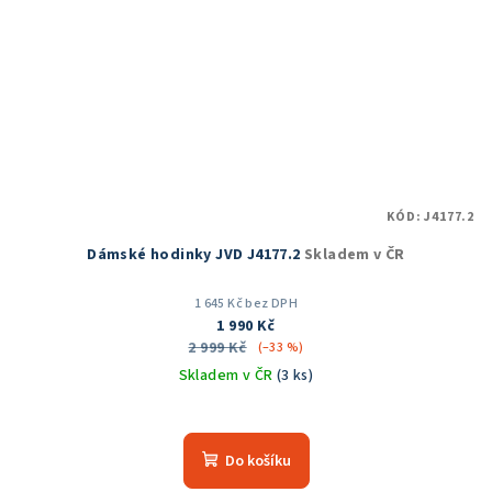
KÓD:
J4177.2
Dámské hodinky JVD J4177.2
Skladem v ČR
1 645 Kč bez DPH
1 990 Kč
2 999 Kč
(–33 %)
Skladem v ČR
(3 ks)
Průměrné
hodnocení
produktu
Do košíku
je