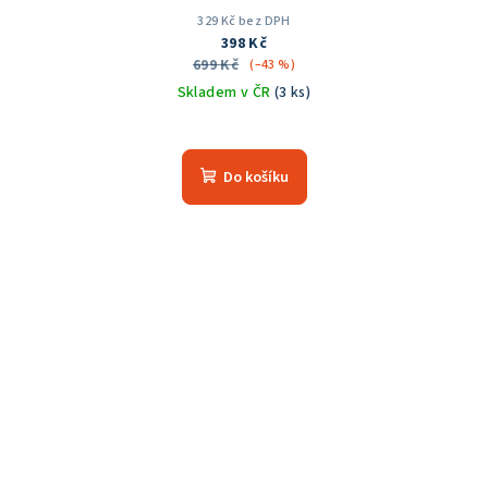
329 Kč bez DPH
398 Kč
699 Kč
(–43 %)
Skladem v ČR
(3 ks)
Průměrné
hodnocení
produktu
Do košíku
je
5,0
z
5
hvězdiček.