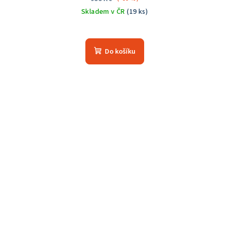
Skladem v ČR
(19 ks)
Průměrné
hodnocení
produktu
Do košíku
je
5,0
z
5
hvězdiček.