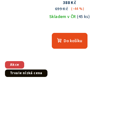
388 Kč
699 Kč
(–44 %)
Skladem v ČR
(45 ks)
Do košíku
Akce
Trvale nízká cena