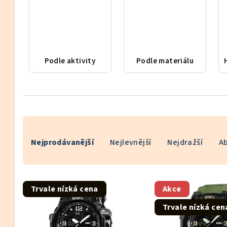
Podle aktivity
Podle materiálu
Ř
Nejprodávanější
Nejlevnější
Nejdražší
A
a
z
V
e
Trvale nízká cena
Akce
ý
n
Trvale nízká cen
p
í