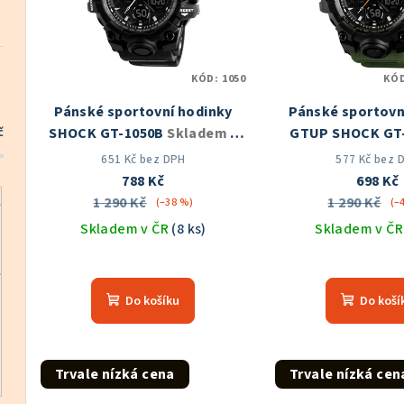
i
p
s
r
KÓD:
1050
KÓ
p
o
Pánské sportovní hodinky
Pánské sportovn
r
d
č
SHOCK GT-1050B
Skladem v
GTUP SHOCK GT
o
ČR
Skladem v
u
651 Kč bez DPH
577 Kč bez 
788 Kč
698 Kč
d
k
1 290 Kč
1 290 Kč
(–38 %)
(–
u
Skladem v ČR
(8 ks)
Skladem v Č
t
k
Průměrné
Prů
ů
hodnocení
hod
t
Do košíku
Do koší
produktu
pro
ů
je
je
5,0
5,0
z
z
Trvale nízká cena
Trvale nízká cen
5
5