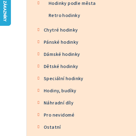
n
Hodinky podle města
n
Retro hodinky
í
Chytré hodinky
p
Pánské hodinky
a
Dámské hodinky
n
Dětské hodinky
e
Speciální hodinky
l
Hodiny, budíky
Náhradní díly
Pro nevidomé
Ostatní