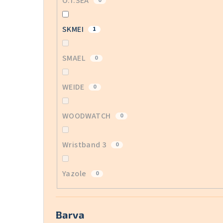
O.T.SEA
0
SKMEI
1
SMAEL
0
WEIDE
0
WOODWATCH
0
Wristband 3
0
Yazole
0
Barva