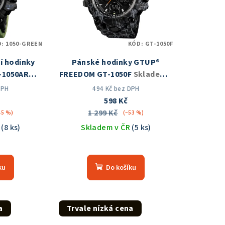
D:
1050-GREEN
KÓD:
GT-1050F
í hodinky
Pánské hodinky GTUP®
-1050ARG
FREEDOM GT-1050F
Skladem v
 ČR
ČR
DPH
494 Kč bez DPH
598 Kč
1 299 Kč
45 %)
(–53 %)
R
(8 ks)
Skladem v ČR
(5 ks)
měrné
Průměrné
nocení
hodnocení
ku
Do košíku
duktu
produktu
je
5,0
z
a
Trvale nízká cena
5