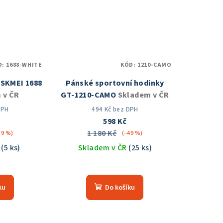
zdiček.
hvězdiček.
D:
1688-WHITE
KÓD:
1210-CAMO
 SKMEI 1688
Pánské sportovní hodinky
 v ČR
GT-1210-CAMO
Skladem v ČR
DPH
494 Kč bez DPH
598 Kč
1 180 Kč
39 %)
(–49 %)
R
(5 ks)
Skladem v ČR
(25 ks)
měrné
Průměrné
nocení
hodnocení
ku
Do košíku
duktu
produktu
je
5,0