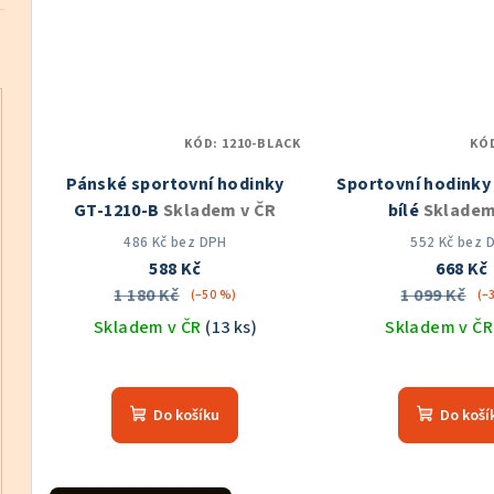
hvězdiček.
hvě
KÓD:
1210-BLACK
KÓ
Pánské sportovní hodinky
Sportovní hodinky
GT-1210-B
Skladem v ČR
bílé
Skladem
486 Kč bez DPH
552 Kč bez 
588 Kč
668 Kč
1 180 Kč
1 099 Kč
(–50 %)
(–
Skladem v ČR
(13 ks)
Skladem v Č
Průměrné
Prů
hodnocení
hod
Do košíku
Do koší
produktu
pro
je
je
5,0
5,0