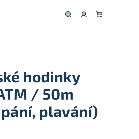
Hledat
Přihlášení
Nákupní
košík
ské hodinky
ATM / 50m
pání, plavání)