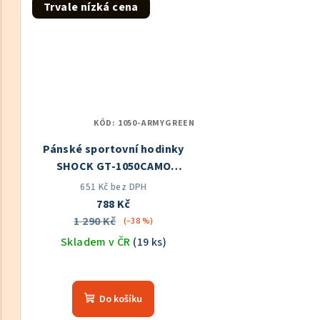
z
z
Trvale nízká cena
5
5
hvězdiček.
hvě
KÓD:
1050-ARMYGREEN
Pánské sportovní hodinky
SHOCK GT-1050CAMO
Skladem v ČR
651 Kč bez DPH
788 Kč
1 290 Kč
(–38 %)
Skladem v ČR
(19 ks)
Průměrné
hodnocení
Do košíku
produktu
je