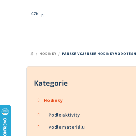
Přejít
na
CZK
obsah
/
HODINKY
/
PÁNSKÉ VOJENSKÉ HODINKY VODOTĚSNÉ
DOMŮ
P
o
Kategorie
Přeskočit
kategorie
s
Hodinky
t
Podle aktivity
r
a
Podle materiálu