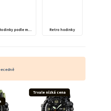
Hodinky podle města
Retro hodinky
becedně
Trvale nízká cena
a