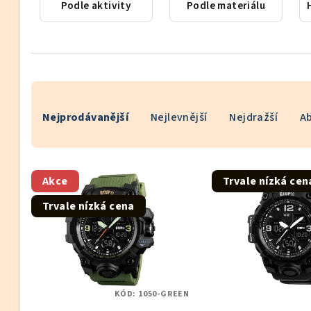
Podle aktivity
Podle materiálu
Ř
Nejprodávanější
Nejlevnější
Nejdražší
A
a
z
V
e
Akce
Trvale nízká cen
ý
n
Trvale nízká cena
p
í
i
p
s
r
KÓD:
1050-GREEN
p
o