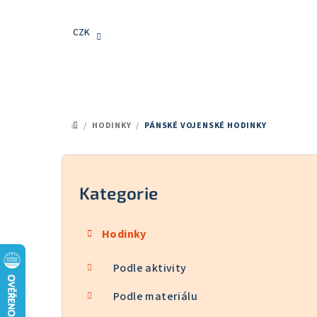
Přejít
na
CZK
obsah
/
HODINKY
/
PÁNSKÉ VOJENSKÉ HODINKY
DOMŮ
P
o
Kategorie
Přeskočit
kategorie
s
Hodinky
t
Podle aktivity
r
a
Podle materiálu