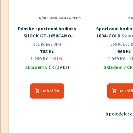
KÓD:
1050-ARMYGREEN
K
Pánské sportovní hodinky
Sportovní hodin
SHOCK GT-1050CAMO
1834-GOLD
Skla
Skladem v ČR
651 Kč bez DPH
550 Kč bez 
788 Kč
666 Kč
1 290 Kč
1 099 Kč
(–38 %)
(–
Skladem v ČR
(19 ks)
Skladem v Č
Průměrné
Prů
hodnocení
hod
Do košíku
Do koší
produktu
pro
je
je
5,0
5,0
z
z
8
položek c
O
5
5
v
hvězdiček.
hvě