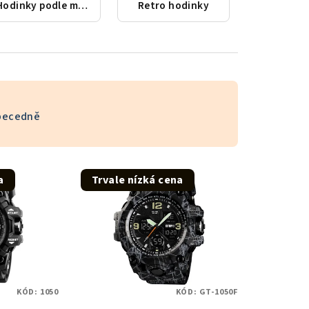
Hodinky podle města
Retro hodinky
becedně
a
Trvale nízká cena
KÓD:
1050
KÓD:
GT-1050F