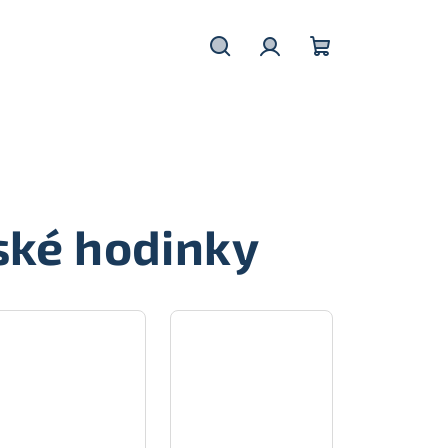
Hledat
Přihlášení
Nákupní
košík
ské hodinky