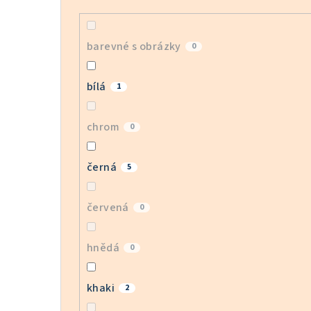
barevné s obrázky
0
bílá
1
chrom
0
černá
5
červená
0
hnědá
0
khaki
2