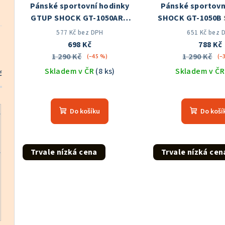
Pánské sportovní hodinky
Pánské sportovn
r
d
GTUP SHOCK GT-1050ARG
SHOCK GT-1050B
o
Skladem v ČR
ČR
u
577 Kč bez DPH
651 Kč bez 
698 Kč
788 Kč
d
k
1 290 Kč
1 290 Kč
(–45 %)
(–
u
Skladem v ČR
(8 ks)
Skladem v Č
t
č
k
Průměrné
Prů
ů
hodnocení
hod
t
Do košíku
Do koší
produktu
pro
ů
je
je
5,0
5,0
z
z
Trvale nízká cena
Trvale nízká cen
5
5
hvězdiček.
hvě