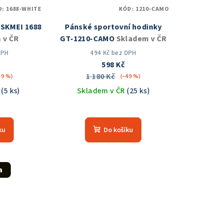
D:
1688-WHITE
KÓD:
1210-CAMO
 SKMEI 1688
Pánské sportovní hodinky
 v ČR
GT-1210-CAMO
Skladem v ČR
DPH
494 Kč bez DPH
598 Kč
1 180 Kč
39 %)
(–49 %)
R
(5 ks)
Skladem v ČR
(25 ks)
měrné
Průměrné
nocení
hodnocení
ku
Do košíku
duktu
produktu
je
5,0
z
a
5
zdiček.
hvězdiček.