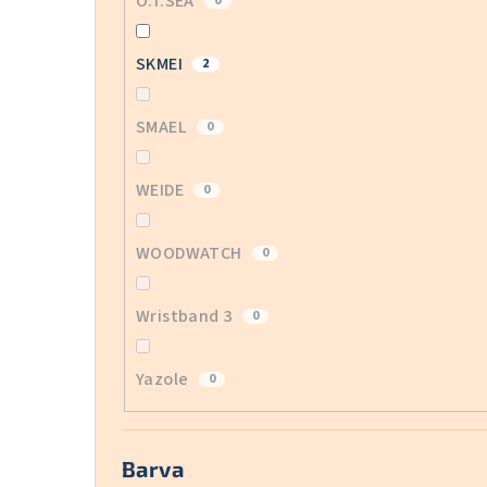
O.T.SEA
0
SKMEI
2
SMAEL
0
WEIDE
0
WOODWATCH
0
Wristband 3
0
Yazole
0
Barva