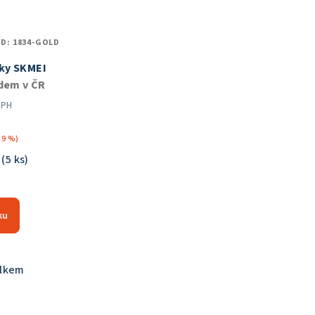
ÓD:
1834-GOLD
ky SKMEI
dem v ČR
DPH
39 %)
R
(5 ks)
měrné
nocení
ku
duktu
elkem
zdiček.