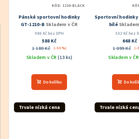
KÓD:
1210-BLACK
KÓ
Pánské sportovní hodinky
Sportovní hodinky
GT-1210-B
Skladem v ČR
bílé
Skladem
486 Kč bez DPH
552 Kč bez 
588 Kč
668 Kč
1 180 Kč
1 099 Kč
(–50 %)
(–
Skladem v ČR
(13 ks)
Skladem v Č
Průměrné
Prů
hodnocení
hod
Do košíku
Do koší
produktu
pro
je
je
5,0
5,0
z
z
Trvale nízká cena
Trvale nízká cen
5
5
hvězdiček.
hvě