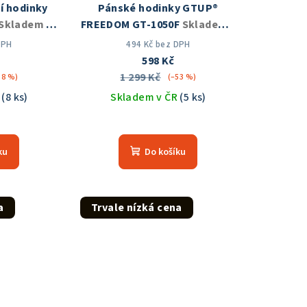
í hodinky
Pánské hodinky GTUP®
Skladem v
FREEDOM GT-1050F
Skladem v
ČR
DPH
494 Kč bez DPH
598 Kč
1 299 Kč
38 %)
(–53 %)
R
(8 ks)
Skladem v ČR
(5 ks)
měrné
Průměrné
nocení
hodnocení
ku
Do košíku
duktu
produktu
je
5,0
z
a
Trvale nízká cena
5
zdiček.
hvězdiček.