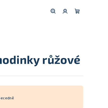
Hledat
Přihlášení
Nákupní
košík
 hodinky růžové
becedně