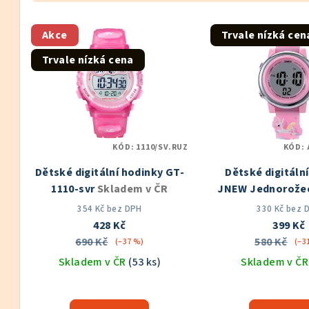
z
V
e
Akce
Trvale nízká cen
ý
n
Trvale nízká cena
p
í
i
p
s
r
KÓD:
1110/SV.RUZ
KÓD:
p
o
Dětské digitální hodinky GT-
Dětské digitáln
r
d
1110-svr
Skladem v ČR
JNEW Jednorožec
o
Skladem v
u
354 Kč bez DPH
330 Kč bez 
428 Kč
399 Kč
d
k
690 Kč
580 Kč
(–37 %)
(–3
u
Skladem v ČR
(53 ks)
Skladem v Č
t
k
Průměrné
Prů
ů
hodnocení
hod