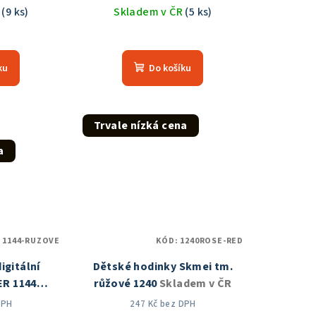
R
(9 ks)
Skladem v ČR
(5 ks)
měrné
Průměrné
nocení
hodnocení
ku
Do košíku
duktu
produktu
je
5,0
z
Trvale nízká cena
5
a
zdiček.
hvězdiček.
:
1144-RUZOVE
KÓD:
1240ROSE-RED
igitální
Dětské hodinky Skmei tm.
ER 1144
růžové 1240
Skladem v ČR
 ČR
DPH
247 Kč bez DPH