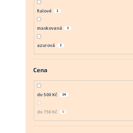
fialové
1
maskovaná
2
azurová
2
Cena
do 500 Kč
14
do 750 Kč
0