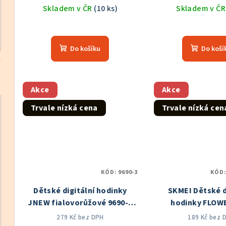
Skladem v ČR
(10 ks)
Skladem v Č
Průměrné
Prů
hodnocení
hod
Do košíku
Do koší
produktu
pro
je
je
5,0
5,0
z
z
Akce
Akce
5
5
Trvale nízká cena
Trvale nízká cen
hvězdiček.
hvě
KÓD:
9690-3
KÓD
Dětské digitální hodinky
SKMEI Dětské d
JNEW fialovorůžové 9690-3
hodinky FLOW
Skladem v ČR
Skladem v
279 Kč bez DPH
189 Kč bez 