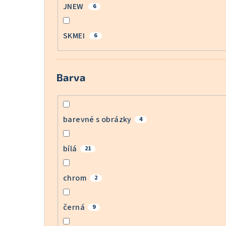
JNEW
6
SKMEI
6
Barva
barevné s obrázky
4
bílá
21
chrom
2
černá
9