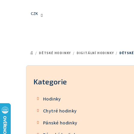
Přejít
na
CZK
obsah
/
DĚTSKÉ HODINKY
/
DIGITÁLNÍ HODINKY
/
DĚTSKÉ
DOMŮ
P
o
Kategorie
Přeskočit
kategorie
s
Hodinky
t
Chytré hodinky
r
Pánské hodinky
a