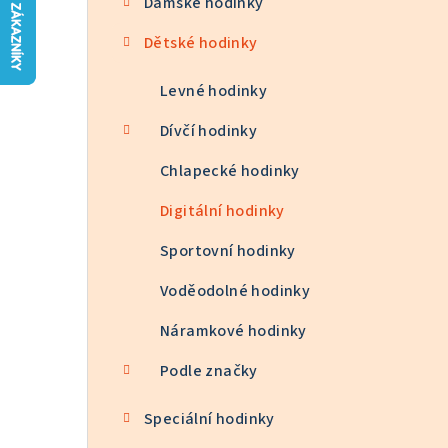
Dámské hodinky
n
Dětské hodinky
n
í
Levné hodinky
p
Dívčí hodinky
a
Chlapecké hodinky
n
Digitální hodinky
e
Sportovní hodinky
l
Voděodolné hodinky
Náramkové hodinky
Podle značky
Speciální hodinky