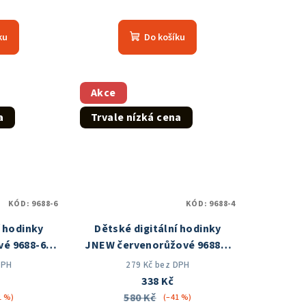
měrné
Průměrné
nocení
hodnocení
ku
Do košíku
duktu
produktu
je
5,0
z
Akce
5
a
Trvale nízká cena
zdiček.
hvězdiček.
KÓD:
9688-6
KÓD:
9688-4
í hodinky
Dětské digitální hodinky
vé 9688-6
JNEW červenorůžové 9688-4
 ČR
Skladem v ČR
DPH
279 Kč bez DPH
338 Kč
580 Kč
1 %)
(–41 %)