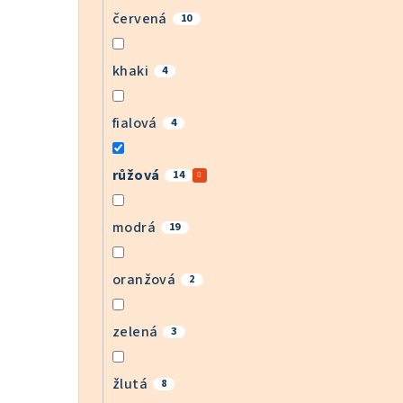
červená
10
khaki
4
fialová
4
růžová
14
modrá
19
oranžová
2
zelená
3
žlutá
8