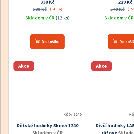
338 Kč
229 Kč
580 Kč
549 Kč
(–41 %)
(–5
Skladem v ČR
(12 ks)
Skladem v Č
Průměrné
Prů
hodnocení
hod
Do košíku
Do koší
produktu
pro
je
je
5,0
5,0
z
z
Akce
Akce
5
5
hvězdiček.
hvě
KÓD:
1240
K
Dětské hodinky Skmei 1240
Dívčí hodinky LA
Skladem v ČR
růžové
Sklade