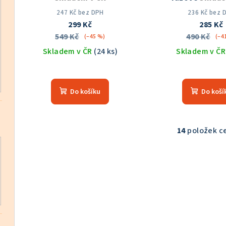
247 Kč bez DPH
236 Kč bez 
299 Kč
285 Kč
549 Kč
490 Kč
(–45 %)
(–4
Skladem v ČR
(24 ks)
Skladem v Č
Průměrné
Prů
hodnocení
hod
Do košíku
Do koší
produktu
pro
je
je
5,0
5,0
z
z
14
položek c
O
5
5
v
hvězdiček.
hvě
l
á
d
a
c