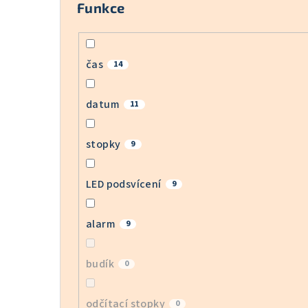
Funkce
čas
14
datum
11
stopky
9
LED podsvícení
9
alarm
9
budík
0
odčítací stopky
0