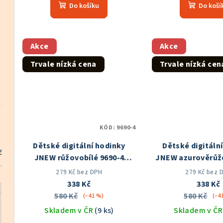
t
Do košíku
Do koší
produktu
pro
ů
je
je
5,0
5,0
z
z
Akce
Akce
5
5
Trvale nízká cena
Trvale nízká cen
hvězdiček.
hvě
KÓD:
9690-4
Dětské digitální hodinky
Dětské digitáln
č
JNEW růžovobílé 9690-4
JNEW azurověrůž
Skladem v ČR
Skladem v
279 Kč bez DPH
279 Kč bez 
338 Kč
338 Kč
580 Kč
580 Kč
(–41 %)
(–4
Skladem v ČR
(9 ks)
Skladem v Č