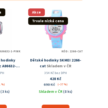
a
Akce
Trvale nízká cena
A86632-1-PINK
KÓD:
2266-CAT
í hodinky
Dětské hodinky SKMEI 2266-
 A86632-1
cat
Skladem v ČR
 ČR
DPH
354 Kč bez DPH
428 Kč
690 Kč
1 %)
(–37 %)
R
(3 ks)
Skladem v ČR
(8 ks)
měrné
nocení