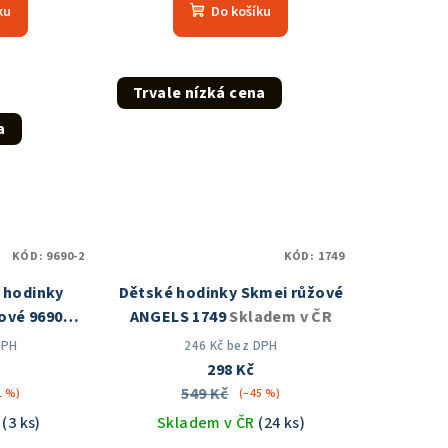
ku
Do košíku
duktu
Trvale nízká cena
a
zdiček.
KÓD:
9690-2
KÓD:
1749
í hodinky
Dětské hodinky Skmei růžové
ové 9690-2
ANGELS 1749
Skladem v ČR
 ČR
DPH
246 Kč bez DPH
298 Kč
549 Kč
1 %)
(–45 %)
R
(3 ks)
Skladem v ČR
(24 ks)