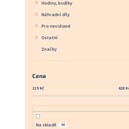
Hodiny, budíky
Náhradní díly
Pro nevidomé
Ostatní
Značky
Cena
219
Kč
428
K
Na skladě
14