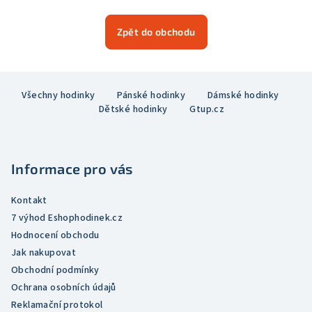
Zpět do obchodu
Z
Všechny hodinky
Pánské hodinky
Dámské hodinky
á
Dětské hodinky
Gtup.cz
p
a
t
Informace pro vás
í
Kontakt
7 výhod Eshophodinek.cz
Hodnocení obchodu
Jak nakupovat
Obchodní podmínky
Ochrana osobních údajů
Reklamační protokol