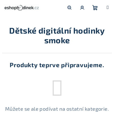
Přejít
na
obsah
Nákupní
Hledat
Přihlášení
Dětské digitální hodinky
košík
smoke
Produkty teprve připravujeme.
Můžete se ale podívat na ostatní kategorie.