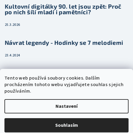
Kultovní digitálky 90. let jsou zpět: Proč
po nich šílí mladí i pamětníci?
25.3.2026
Návrat legendy - Hodinky se 7 melodiemi
23.4.2024
Jak vybrat dámské hodinky pro ženu třeba
Tento web používá soubory cookies. Dalším
jako dárek
procházením tohoto webu vyjadřujete souhlas s jejich
používáním.
15.2.2024
Nastavení
Copyright 2026
Eshophodinek.cz
. Všechna práva vyhrazena.
Upravit nastavení cookies
Souhlasím
Vytvořil Shoptet