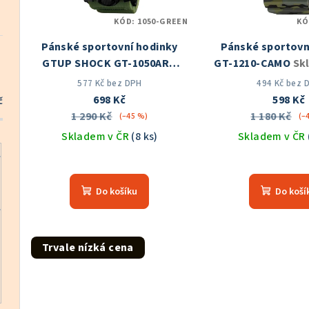
s
r
KÓD:
1050-GREEN
KÓ
p
o
Pánské sportovní hodinky
Pánské sportovn
r
d
GTUP SHOCK GT-1050ARG
GT-1210-CAMO
Sk
o
Skladem v ČR
u
577 Kč bez DPH
494 Kč bez 
698 Kč
598 Kč
č
d
k
1 290 Kč
1 180 Kč
(–45 %)
(–
u
Skladem v ČR
(8 ks)
Skladem v ČR
t
k
Průměrné
Prů
ů
hodnocení
hod
t
Do košíku
Do koší
produktu
pro
ů
je
je
5,0
5,0
z
z
Trvale nízká cena
5
5
hvězdiček.
hvě