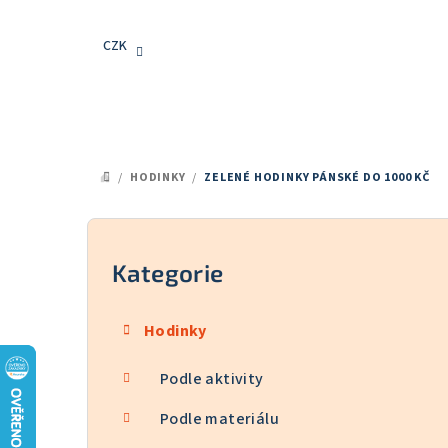
Přejít
na
CZK
obsah
/
HODINKY
/
ZELENÉ HODINKY PÁNSKÉ DO 1000 KČ
DOMŮ
P
o
Kategorie
Přeskočit
kategorie
s
Hodinky
t
Podle aktivity
r
a
Podle materiálu