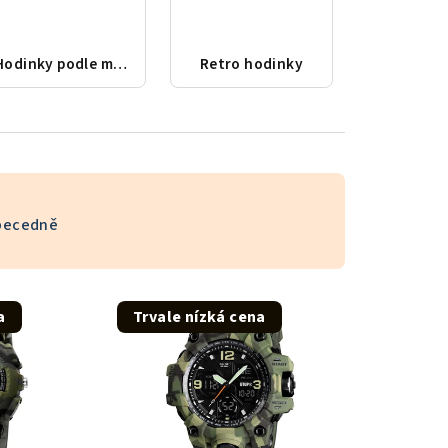
Hodinky podle města
Retro hodinky
becedně
a
Trvale nízká cena