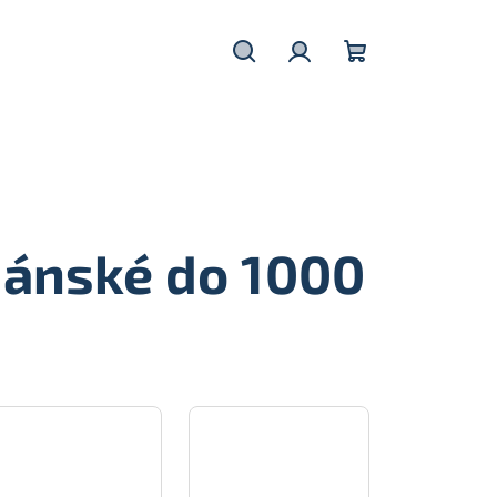
Hledat
Přihlášení
Nákupní
košík
pánské do 1000