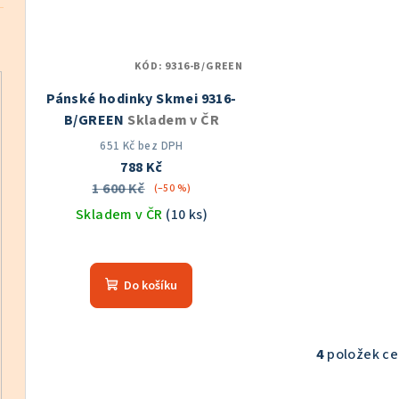
KÓD:
9316-B/GREEN
Pánské hodinky Skmei 9316-
B/GREEN
Skladem v ČR
651 Kč bez DPH
788 Kč
1 600 Kč
(–50 %)
Skladem v ČR
(10 ks)
Do košíku
4
položek c
O
v