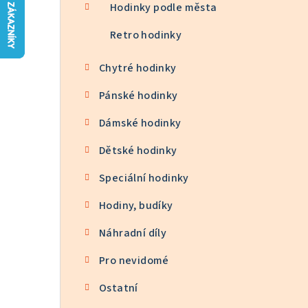
n
Hodinky podle města
n
Retro hodinky
í
Chytré hodinky
p
Pánské hodinky
a
Dámské hodinky
n
Dětské hodinky
e
Speciální hodinky
l
Hodiny, budíky
Náhradní díly
Pro nevidomé
Ostatní