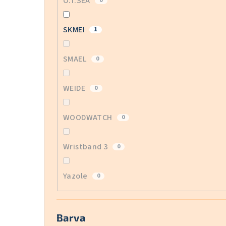
O.T.SEA
0
SKMEI
1
SMAEL
0
WEIDE
0
WOODWATCH
0
Wristband 3
0
Yazole
0
Barva