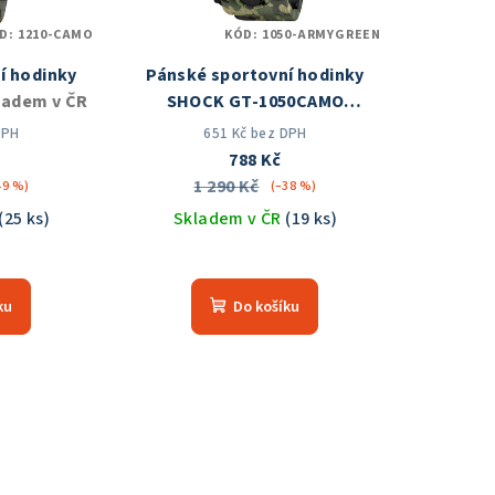
D:
1210-CAMO
KÓD:
1050-ARMYGREEN
í hodinky
Pánské sportovní hodinky
ladem v ČR
SHOCK GT-1050CAMO
Skladem v ČR
DPH
651 Kč bez DPH
788 Kč
1 290 Kč
49 %)
(–38 %)
(25 ks)
Skladem v ČR
(19 ks)
měrné
Průměrné
nocení
hodnocení
ku
Do košíku
duktu
produktu
je
5,0
z
5
zdiček.
hvězdiček.