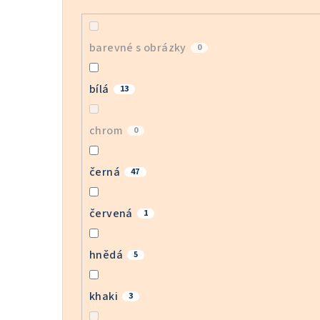
barevné s obrázky
0
bílá
13
chrom
0
černá
47
červená
1
hnědá
5
khaki
3