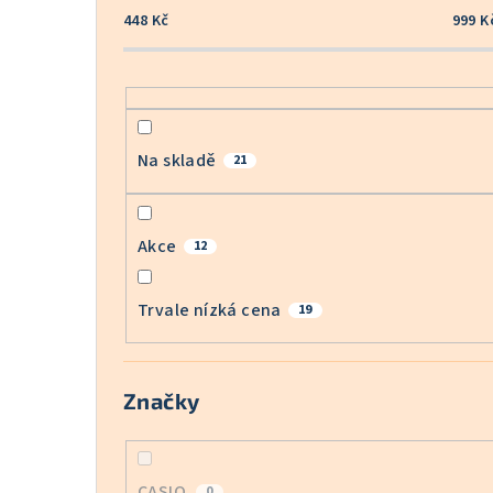
448
Kč
999
K
Na skladě
21
Akce
12
Trvale nízká cena
19
Značky
CASIO
0