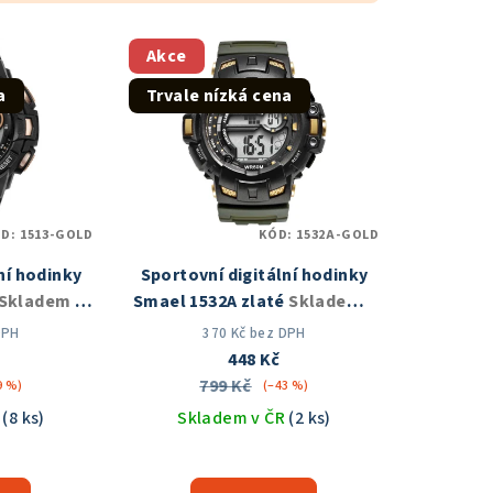
Akce
a
Trvale nízká cena
ÓD:
1513-GOLD
KÓD:
1532A-GOLD
ní hodinky
Sportovní digitální hodinky
Skladem v
Smael 1532A zlaté
Skladem v
ČR
DPH
370 Kč bez DPH
448 Kč
799 Kč
9 %)
(–43 %)
R
(8 ks)
Skladem v ČR
(2 ks)
měrné
Průměrné
nocení
hodnocení