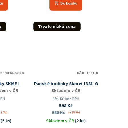
ku
Do košíku
duktu
produktu
je
5,0
z
a
Trvale nízká cena
5
zdiček.
hvězdiček.
ÓD:
1834-GOLD
KÓD:
1381-G
ky SKMEI
Pánské hodinky Skmei 1381-G
dem v ČR
Skladem v ČR
DPH
494 Kč bez DPH
598 Kč
980 Kč
39 %)
(–38 %)
R
(5 ks)
Skladem v ČR
(2 ks)