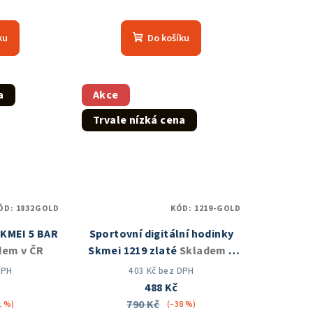
měrné
Průměrné
nocení
hodnocení
ku
Do košíku
duktu
produktu
je
5,0
z
a
Akce
5
Trvale nízká cena
zdiček.
hvězdiček.
ÓD:
1832GOLD
KÓD:
1219-GOLD
SKMEI 5 BAR
Sportovní digitální hodinky
dem v ČR
Skmei 1219 zlaté
Skladem v
ČR
DPH
403 Kč bez DPH
488 Kč
790 Kč
1 %)
(–38 %)