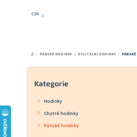
Přejít
na
CZK
obsah
/
PÁNSKÉ HODINKY
/
DIGITÁLNÍ HODINKY
/
PÁNSKÉ
DOMŮ
P
o
Kategorie
Přeskočit
kategorie
s
Hodinky
t
Chytré hodinky
r
Pánské hodinky
a