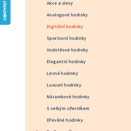
n
Akce a slevy
n
Analogové hodinky
í
Digitální hodinky
p
Sportovní hodinky
a
Vodotěsné hodinky
n
Elegantní hodinky
e
Levné hodinky
l
Luxusní hodinky
Náramkové hodinky
S velkým ciferníkem
Dřevěné hodinky