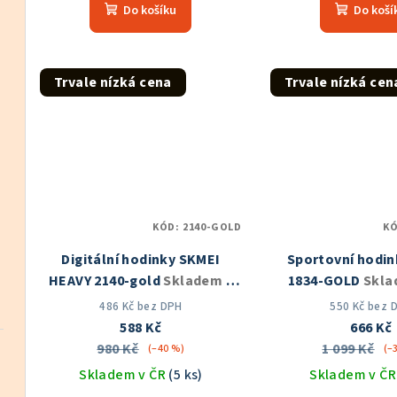
t
Do košíku
Do koší
pro
ů
je
5,0
z
Trvale nízká cena
Trvale nízká cen
5
hvě
KÓD:
2140-GOLD
K
Digitální hodinky SKMEI
Sportovní hodin
HEAVY 2140-gold
Skladem v
1834-GOLD
Skla
ČR
486 Kč bez DPH
550 Kč bez 
588 Kč
666 Kč
980 Kč
1 099 Kč
(–40 %)
(–
Skladem v ČR
(5 ks)
Skladem v Č