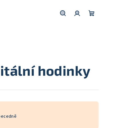
Hledat
Přihlášení
Nákupní
košík
itální hodinky
becedně