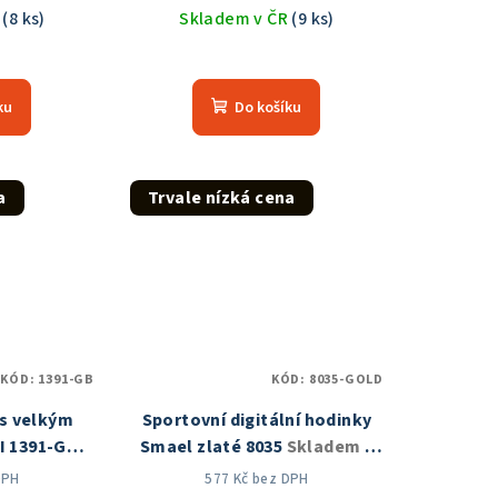
R
(8 ks)
Skladem v ČR
(9 ks)
měrné
Průměrné
nocení
hodnocení
ku
Do košíku
duktu
produktu
je
5,0
z
a
Trvale nízká cena
5
zdiček.
hvězdiček.
KÓD:
1391-GB
KÓD:
8035-GOLD
s velkým
Sportovní digitální hodinky
I 1391-GB
Smael zlaté 8035
Skladem v
 ČR
ČR
DPH
577 Kč bez DPH