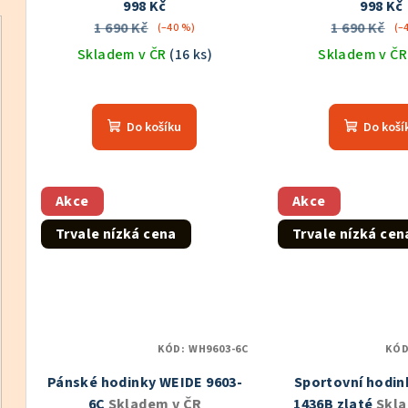
998 Kč
998 Kč
1 690 Kč
1 690 Kč
(–40 %)
(–
Skladem v ČR
(16 ks)
Skladem v Č
Průměrné
Prů
hodnocení
hod
Do košíku
Do koší
produktu
pro
je
je
5,0
5,0
z
z
Akce
Akce
5
5
Trvale nízká cena
Trvale nízká cen
hvězdiček.
hvě
KÓD:
WH9603-6C
KÓ
Pánské hodinky WEIDE 9603-
Sportovní hodi
6C
Skladem v ČR
1436B zlaté
Skla