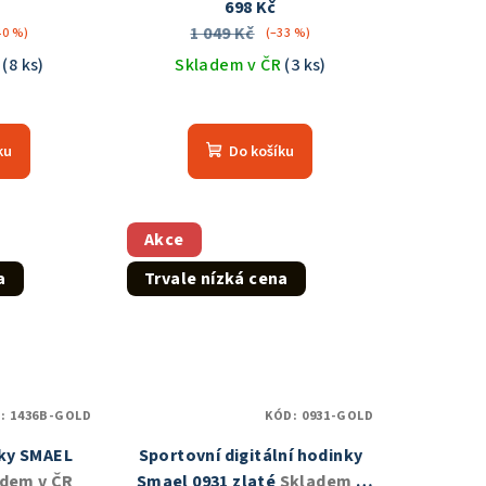
698 Kč
1 049 Kč
40 %)
(–33 %)
R
(8 ks)
Skladem v ČR
(3 ks)
měrné
Průměrné
nocení
hodnocení
ku
Do košíku
duktu
produktu
je
5,0
z
Akce
5
a
Trvale nízká cena
zdiček.
hvězdiček.
D:
1436B-GOLD
KÓD:
0931-GOLD
nky SMAEL
Sportovní digitální hodinky
dem v ČR
Smael 0931 zlaté
Skladem v