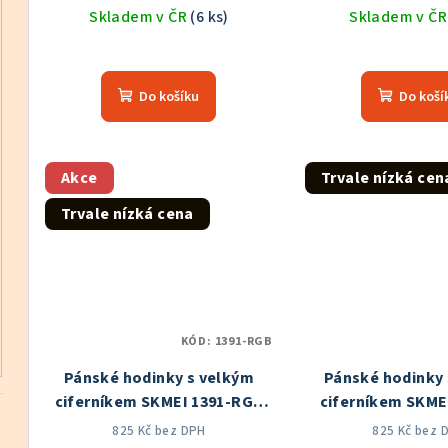
Skladem v ČR
(6 ks)
Skladem v Č
Průměrné
Prů
hodnocení
hod
Do košíku
Do koší
produktu
pro
je
je
5,0
5,0
z
z
Akce
Trvale nízká cen
5
5
Trvale nízká cena
hvězdiček.
hvě
KÓD:
1391-RGB
Pánské hodinky s velkým
Pánské hodinky 
ciferníkem SKMEI 1391-RGB
ciferníkem SKME
Skladem v ČR
Skladem v
825 Kč bez DPH
825 Kč bez 