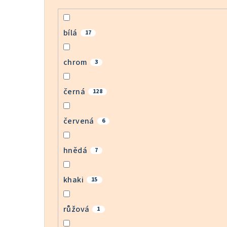
bílá
17
chrom
3
černá
128
červená
6
hnědá
7
khaki
15
růžová
1