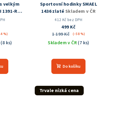
s velkým
Sportovní hodinky SMAEL
I 1391-RG
1436 zlaté
Skladem v ČR
 ČR
DPH
412 Kč bez DPH
499 Kč
1 199 Kč
44 %)
(–58 %)
R
(8 ks)
Skladem v ČR
(7 ks)
měrné
nocení
ku
Do košíku
duktu
Trvale nízká cena
zdiček.