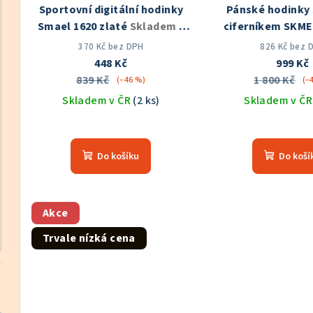
Sportovní digitální hodinky
Pánské hodinky 
Smael 1620 zlaté
Skladem v
ciferníkem SKME
ČR
Skladem v
370 Kč bez DPH
826 Kč bez 
448 Kč
999 Kč
839 Kč
1 800 Kč
(–46 %)
(–
Skladem v ČR
(2 ks)
Skladem v Č
Průměrné
Prů
hodnocení
hod
Do košíku
Do koší
produktu
pro
je
je
5,0
5,0
z
z
Akce
5
5
Trvale nízká cena
hvězdiček.
hvě