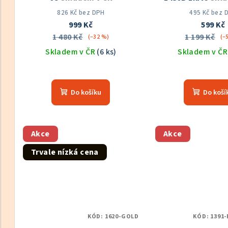
826 Kč bez DPH
495 Kč bez 
999 Kč
599 Kč
1 480 Kč
1 199 Kč
(–32 %)
(–
Skladem v ČR
(6 ks)
Skladem v Č
Průměrné
Prů
hodnocení
hod
Do košíku
Do koší
produktu
pro
je
je
5,0
5,0
z
z
Akce
Akce
5
5
Trvale nízká cena
hvězdiček.
hvě
KÓD:
1620-GOLD
KÓD:
1391