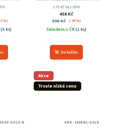
ČR
DPH
379 Kč bez DPH
458 Kč
890 Kč
50 %)
(–48 %)
R
(5 ks)
Skladem v ČR
(1 ks)
měrné
Průměrné
nocení
hodnocení
ku
Do košíku
duktu
produktu
je
5,0
z
Akce
5
Trvale nízká cena
zdiček.
hvězdiček.
-ROSE-GOLG-B
KÓD:
1436-BL-GOLD