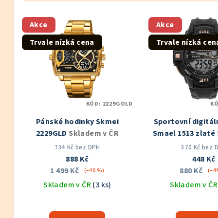
z
V
e
Akce
Akce
ý
n
Trvale nízká cena
Trvale nízká cen
p
í
i
p
s
r
KÓD:
2229GOLD
K
p
o
Pánské hodinky Skmei
Sportovní digitál
r
d
2229GLD
Skladem v ČR
Smael 1513 zlaté
o
ČR
u
734 Kč bez DPH
370 Kč bez 
888 Kč
448 Kč
d
k
1 499 Kč
880 Kč
(–40 %)
(–4
u
Skladem v ČR
(3 ks)
Skladem v Č
t
k
Prů
ů
hod