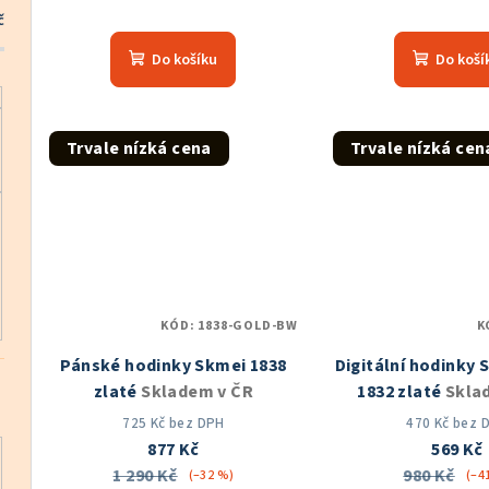
Průměrné
Prů
č
hodnocení
hod
Do košíku
Do koší
produktu
pro
je
je
5,0
5,0
z
z
Trvale nízká cena
Trvale nízká cen
5
5
hvězdiček.
hvě
KÓD:
1838-GOLD-BW
K
Pánské hodinky Skmei 1838
Digitální hodinky 
zlaté
Skladem v ČR
1832 zlaté
Skla
725 Kč bez DPH
470 Kč bez 
877 Kč
569 Kč
1 290 Kč
980 Kč
(–32 %)
(–4