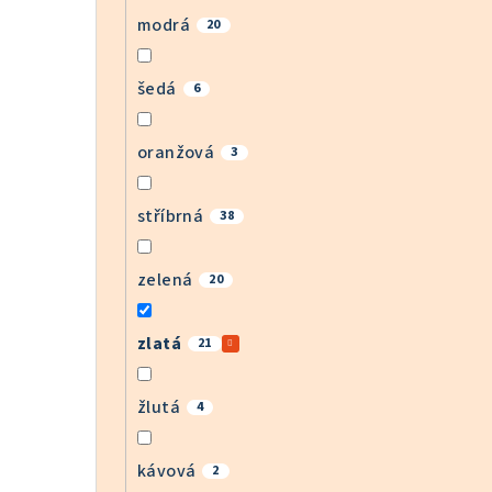
modrá
20
šedá
6
oranžová
3
stříbrná
38
zelená
20
zlatá
21
žlutá
4
kávová
2