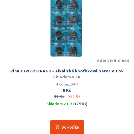
KÓD:
VINNIC-AG9
Vinnic G9 LR936 AG9 – Alkalická knoflíková baterie 1.5V
Skladem v ČR
4 Kč bez DPH
5 Kč
19 Kč
(–73 %)
Skladem v ČR
(179 ks)
Do košíku