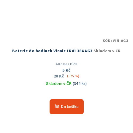
KÓD:
VIN-AG3
Baterie do hodinek Vinnic LR41 384 AG3
Skladem v ČR
4 Kč bez DPH
5 Kč
20 Kč
(–75 %)
Skladem v ČR
(344 ks)
Průměrné
hodnocení
produktu
Do košíku
je
5,0
z
5