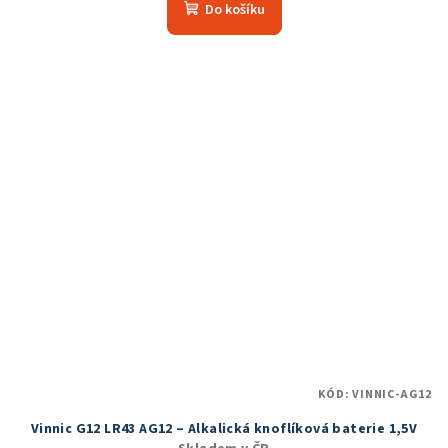
produktu
Do košíku
je
5,0
z
5
hvězdiček.
KÓD:
VINNIC-AG12
Vinnic G12 LR43 AG12 – Alkalická knoflíková baterie 1,5V