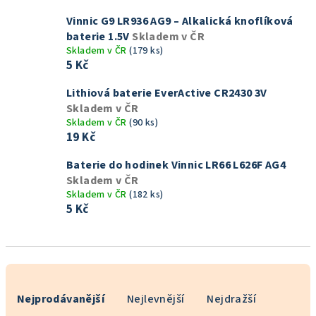
Vinnic G9 LR936 AG9 – Alkalická knoflíková
baterie 1.5V
Skladem v ČR
Skladem v ČR
(179 ks)
5 Kč
Lithiová baterie EverActive CR2430 3V
Skladem v ČR
Skladem v ČR
(90 ks)
19 Kč
Baterie do hodinek Vinnic LR66 L626F AG4
Skladem v ČR
Skladem v ČR
(182 ks)
5 Kč
Ř
a
Nejprodávanější
Nejlevnější
Nejdražší