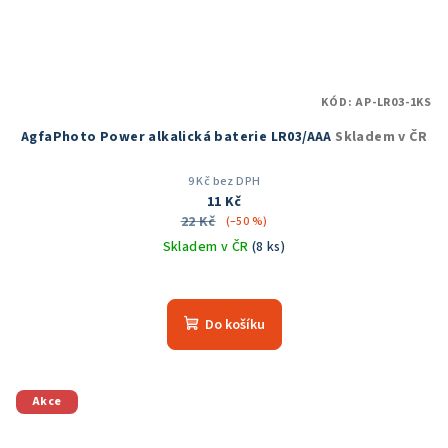
KÓD:
AP-LR03-1KS
AgfaPhoto Power alkalická baterie LR03/AAA
Skladem v ČR
9 Kč bez DPH
11 Kč
22 Kč
(–50 %)
Skladem v ČR
(8 ks)
Průměrné
hodnocení
produktu
Do košíku
je
5,0
z
5
Akce
hvězdiček.