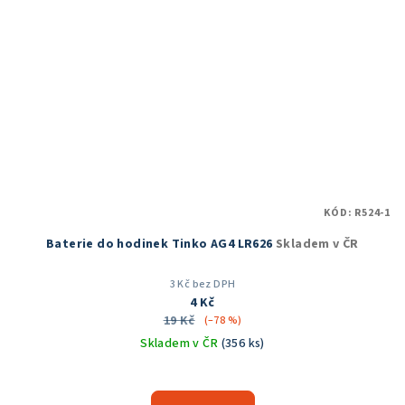
KÓD:
R524-1
Baterie do hodinek Tinko AG4 LR626
Skladem v ČR
3 Kč bez DPH
4 Kč
19 Kč
(–78 %)
Skladem v ČR
(356 ks)
Průměrné
hodnocení