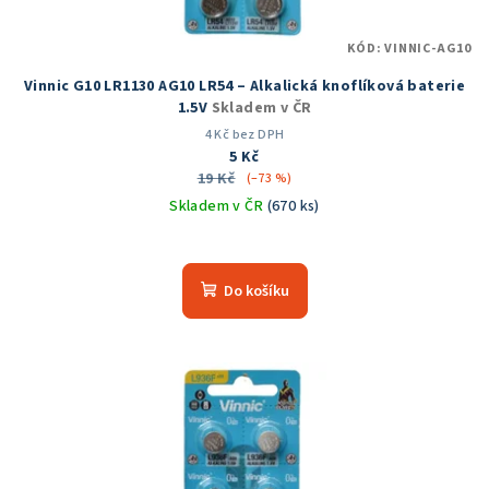
k
t
KÓD:
VINNIC-AG10
ů
Vinnic G10 LR1130 AG10 LR54 – Alkalická knoflíková baterie
1.5V
Skladem v ČR
4 Kč bez DPH
5 Kč
19 Kč
(–73 %)
Skladem v ČR
(670 ks)
Do košíku