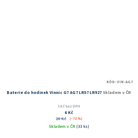
KÓD:
VIN-AG7
Baterie do hodinek Vinnic G7 AG7 LR57 LR927
Skladem v ČR
5 Kč bez DPH
6 Kč
20 Kč
(–70 %)
Skladem v ČR
(33 ks)