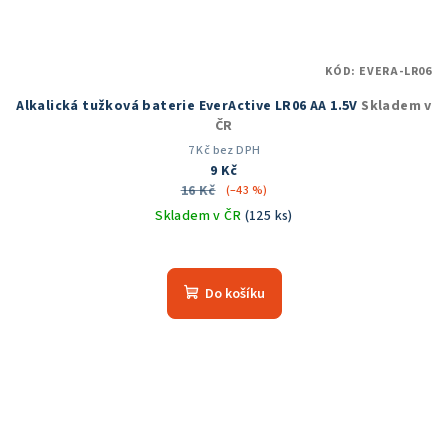
KÓD:
EVERA-LR06
Alkalická tužková baterie EverActive LR06 AA 1.5V
Skladem v
ČR
7 Kč bez DPH
9 Kč
16 Kč
(–43 %)
Skladem v ČR
(125 ks)
Do košíku