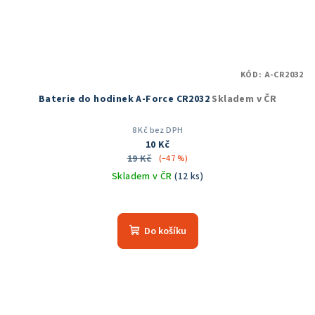
KÓD:
A-CR2032
Baterie do hodinek A-Force CR2032
Skladem v ČR
8 Kč bez DPH
10 Kč
19 Kč
(–47 %)
Skladem v ČR
(12 ks)
Průměrné
hodnocení
produktu
Do košíku
je
5,0
z
5
hvězdiček.