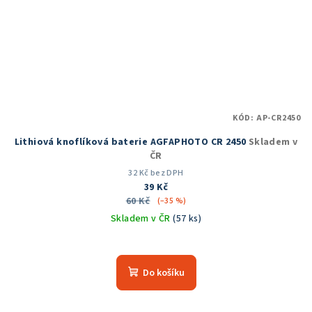
KÓD:
AP-CR2450
Lithiová knoflíková baterie AGFAPHOTO CR 2450
Skladem v
ČR
32 Kč bez DPH
39 Kč
60 Kč
(–35 %)
Skladem v ČR
(57 ks)
Průměrné
hodnocení
produktu
Do košíku
je
5,0
z