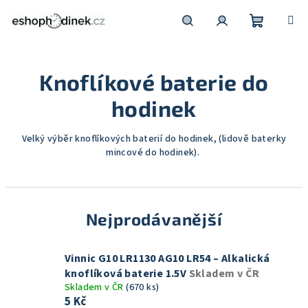
Přejít
na
obsah
Nákupní
Hledat
Přihlášení
Knoflíkové baterie do
košík
hodinek
Velký výběr knoflíkových baterií do hodinek, (lidově baterky
mincové do hodinek).
Nejprodávanější
Vinnic G10 LR1130 AG10 LR54 – Alkalická
knoflíková baterie 1.5V
Skladem v ČR
Skladem v ČR
(670 ks)
5 Kč