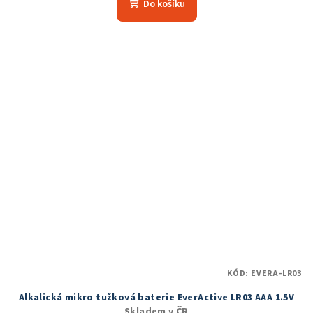
Do košíku
KÓD:
EVERA-LR03
Alkalická mikro tužková baterie EverActive LR03 AAA 1.5V
Skladem v ČR