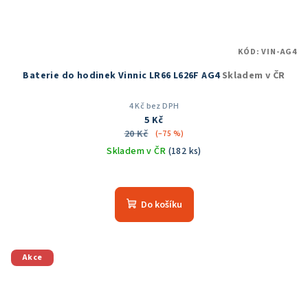
KÓD:
VIN-AG4
Baterie do hodinek Vinnic LR66 L626F AG4
Skladem v ČR
4 Kč bez DPH
5 Kč
20 Kč
(–75 %)
Skladem v ČR
(182 ks)
Do košíku
Akce