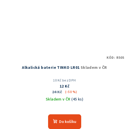
KÓD:
R505
Alkalická baterie TINKO LR01
Skladem v ČR
10 Kč bez DPH
12 Kč
24 Kč
(–50 %)
Skladem v ČR
(45 ks)
Do košíku