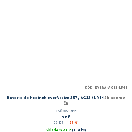
hvězdiček.
KÓD:
EVERA-AG13-LR44
Baterie do hodinek everActive 357 / AG13 / LR44
Skladem v
ČR
4 Kč bez DPH
5 Kč
20 Kč
(–75 %)
Skladem v ČR
(154 ks)