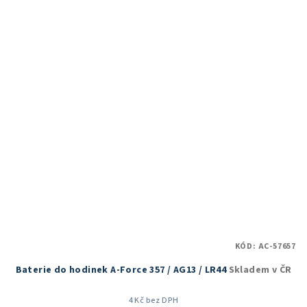
KÓD:
AC-57657
Baterie do hodinek A-Force 357 / AG13 / LR44
Skladem v ČR
4 Kč bez DPH