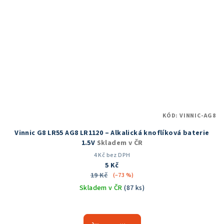
KÓD:
VINNIC-AG8
Vinnic G8 LR55 AG8 LR1120 – Alkalická knoflíková baterie
1.5V
Skladem v ČR
4 Kč bez DPH
5 Kč
19 Kč
(–73 %)
Skladem v ČR
(87 ks)