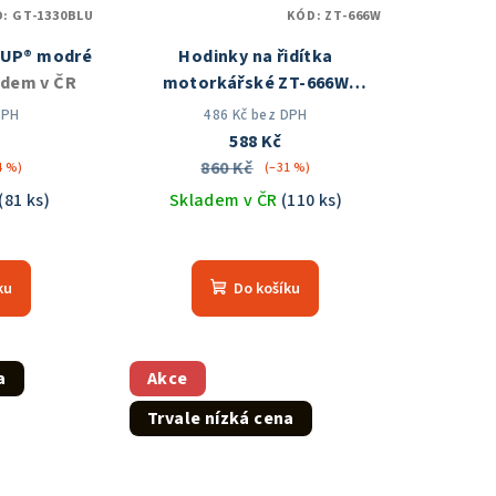
D:
GT-1330BLU
KÓD:
ZT-666W
TUP® modré
Hodinky na řidítka
adem v ČR
motorkářské ZT-666W
Skladem v ČR
DPH
486 Kč bez DPH
588 Kč
860 Kč
4 %)
(–31 %)
(81 ks)
Skladem v ČR
(110 ks)
měrné
Průměrné
nocení
hodnocení
ku
Do košíku
duktu
produktu
je
5,0
z
a
Akce
5
Trvale nízká cena
zdiček.
hvězdiček.