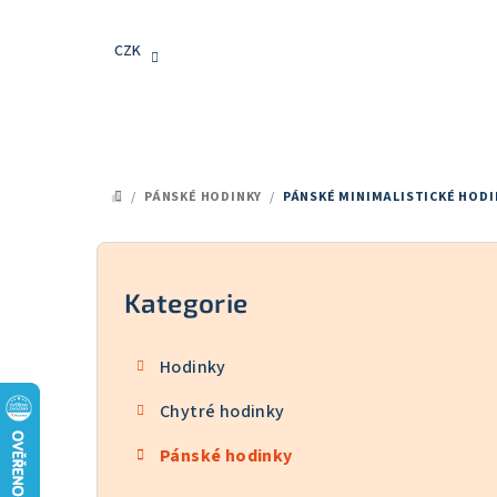
Přejít
na
CZK
obsah
/
PÁNSKÉ HODINKY
/
PÁNSKÉ MINIMALISTICKÉ HODI
DOMŮ
P
o
Kategorie
Přeskočit
kategorie
s
Hodinky
t
Chytré hodinky
r
Pánské hodinky
a