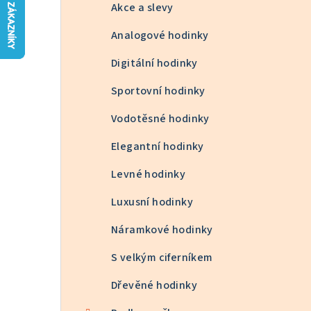
n
Akce a slevy
n
Analogové hodinky
í
Digitální hodinky
p
Sportovní hodinky
a
Vodotěsné hodinky
n
Elegantní hodinky
e
Levné hodinky
l
Luxusní hodinky
Náramkové hodinky
S velkým ciferníkem
Dřevěné hodinky