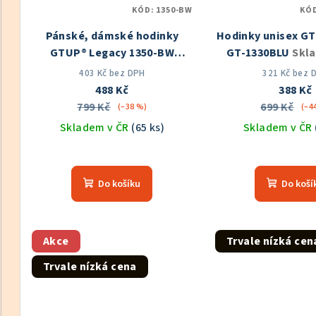
KÓD:
1350-BW
KÓ
Pánské, dámské hodinky
Hodinky unisex G
GTUP® Legacy 1350-BW
GT-1330BLU
Skl
Skladem v ČR
403 Kč bez DPH
321 Kč bez 
488 Kč
388 Kč
799 Kč
699 Kč
(–38 %)
(–4
Skladem v ČR
(65 ks)
Skladem v ČR
Průměrné
Prů
hodnocení
hod
Do košíku
Do koší
produktu
pro
je
je
5,0
5,0
z
z
Akce
Trvale nízká cen
5
5
Trvale nízká cena
hvězdiček.
hvě