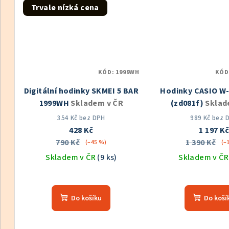
Trvale nízká cena
hvězdiček.
hvě
KÓD:
1999WH
KÓD
Digitální hodinky SKMEI 5 BAR
Hodinky CASIO W
1999WH
Skladem v ČR
(zd081f)
Sklad
354 Kč bez DPH
989 Kč bez 
428 Kč
1 197 K
790 Kč
1 390 Kč
(–45 %)
(–
Skladem v ČR
(9 ks)
Skladem v Č
Průměrné
hodnocení
Do košíku
Do koší
produktu
je
5,0