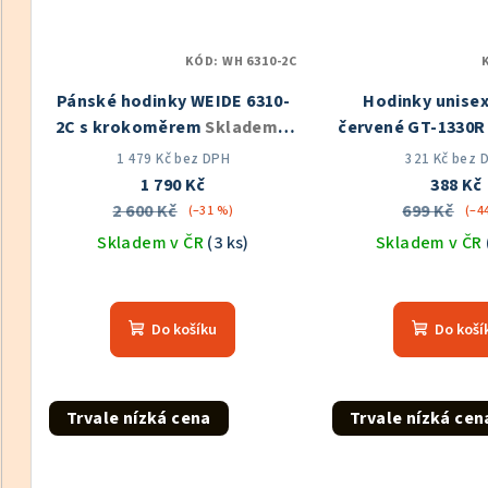
KÓD:
WH 6310-2C
Pánské hodinky WEIDE 6310-
Hodinky unise
2C s krokoměrem
Skladem v
červené GT-1330
ČR
ČR
1 479 Kč bez DPH
321 Kč bez 
1 790 Kč
388 Kč
2 600 Kč
699 Kč
(–31 %)
(–4
Skladem v ČR
(3 ks)
Skladem v ČR
Do košíku
Do koší
Trvale nízká cena
Trvale nízká cen