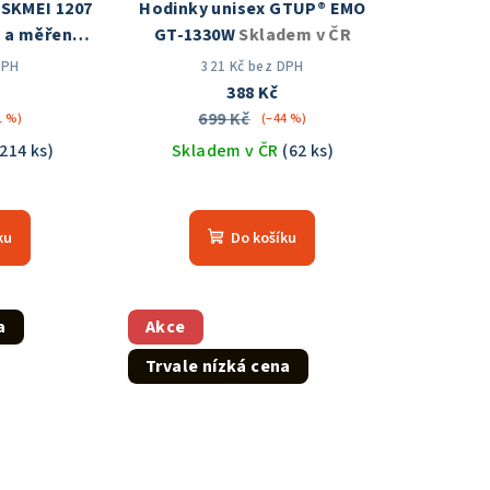
 SKMEI 1207
Hodinky unisex GTUP® EMO
m a měřením
GT-1330W
Skladem v ČR
m v ČR
DPH
321 Kč bez DPH
388 Kč
699 Kč
1 %)
(–44 %)
(214 ks)
Skladem v ČR
(62 ks)
měrné
Průměrné
nocení
hodnocení
ku
Do košíku
duktu
produktu
je
5,0
z
a
Akce
5
Trvale nízká cena
zdiček.
hvězdiček.