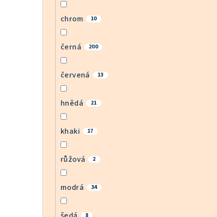
chrom
10
černá
200
červená
13
hnědá
21
khaki
17
růžová
2
modrá
34
šedá
8