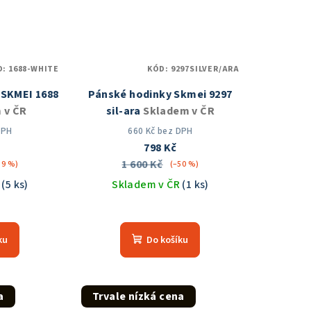
D:
1688-WHITE
KÓD:
9297SILVER/ARA
 SKMEI 1688
Pánské hodinky Skmei 9297
 v ČR
sil-ara
Skladem v ČR
DPH
660 Kč bez DPH
798 Kč
1 600 Kč
39 %)
(–50 %)
R
(5 ks)
Skladem v ČR
(1 ks)
měrné
Průměrné
nocení
hodnocení
ku
Do košíku
duktu
produktu
je
5,0
z
a
Trvale nízká cena
5