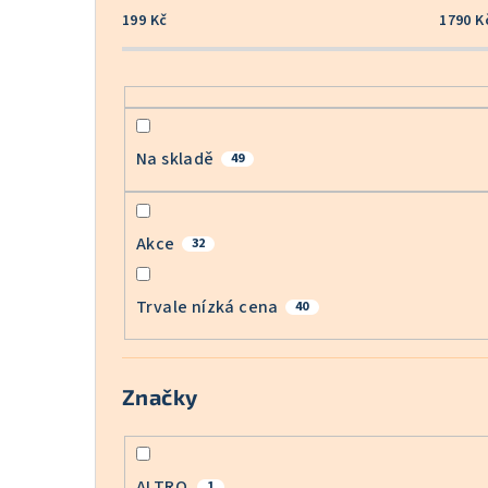
199
Kč
1790
K
Na skladě
49
Akce
32
Trvale nízká cena
40
Značky
ALTRO
1