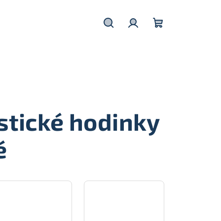
Hledat
Přihlášení
Nákupní
košík
stické hodinky
é