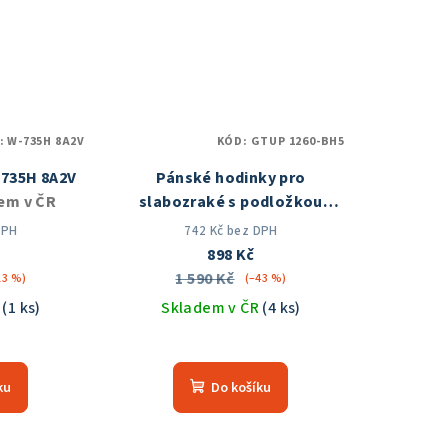
zdiček.
hvězdiček.
:
W-735H 8A2V
KÓD:
GTUP 1260-BH5
-735H 8A2V
Pánské hodinky pro
em v ČR
slabozraké s podložkou
GTUP 1260®
Skladem v ČR
DPH
742 Kč bez DPH
č
898 Kč
1 590 Kč
13 %)
(–43 %)
R
(1 ks)
Skladem v ČR
(4 ks)
Průměrné
hodnocení
ku
Do košíku
produktu
je
5,0