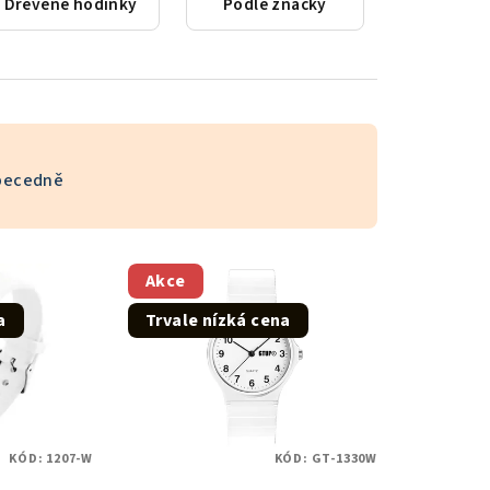
Dřevěné hodinky
Podle značky
becedně
Akce
a
Trvale nízká cena
KÓD:
1207-W
KÓD:
GT-1330W