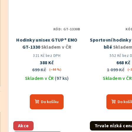
KÓD:
GT-1330B
KÓ
Hodinky unisex GTUP® EMO
Sportovní hodinky
GT-1330
Skladem v ČR
bílé
Skladem
321 Kč bez DPH
552 Kč bez 
388 Kč
668 Kč
699 Kč
1 099 Kč
(–44 %)
(–
Skladem v ČR
(97 ks)
Skladem v Č
Průměrné
Prů
hodnocení
hod
Do košíku
Do koší
produktu
pro
je
je
5,0
5,0
z
z
Akce
Trvale nízká cen
5
5