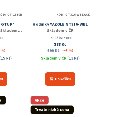
KÓD:
GT-1330R
KÓD:
GT316-WBLACK
x GTUP®
Hodinky YAZOLE GT316-WBL
R
Skladem v
Skladem v ČR
DPH
321 Kč bez DPH
388 Kč
699 Kč
4 %)
(–44 %)
(15 ks)
Skladem v ČR
(13 ks)
ku
Do košíku
a
Akce
Trvale nízká cena